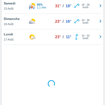
Samedi
lisé en
40%
18
-
36
31°
/
18°
1.1 mm
km/h
 de
15 Août
. Vous
rouver
Dimanche
19
-
35
23°
/
16°
km/h
16 Août
ations
re
Lundi
que de
10
-
32
23°
/
11°
km/h
kies
17 Août
r votre
ement à
ment en
sur le
res des
kies
le au
page de
te web.
MENT,
 les