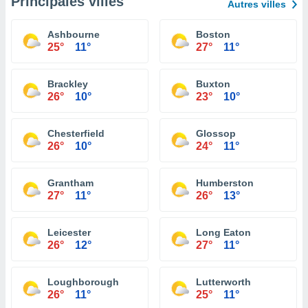
Principales villes
Autres villes
Ashbourne
Boston
25°
11°
27°
11°
Brackley
Buxton
26°
10°
23°
10°
Chesterfield
Glossop
26°
10°
24°
11°
Grantham
Humberston
27°
11°
26°
13°
Leicester
Long Eaton
26°
12°
27°
11°
Loughborough
Lutterworth
26°
11°
25°
11°