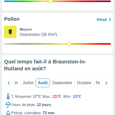
nées
lles sur
d'un
égitime,
Pollen
Détail
vous
vous
Moyen
 Pour ce
Graminées (38 #/m³)
ous
etirer
ement
 opposer
Quel temps fait-il à Braunston-In-
ement
nées à
Rutland en
août
?
ment en
 sur «
res
» ou
Mai
Juin
Juillet
Août
Septembre
Octobre
Novembre
e
que de
kies
T. Moyenne:
17°C
Max.:
21°C
Mín:
13°C
ite web.
Jours de pluie:
12
jours
t nos
Précip. cumulées:
73 mm