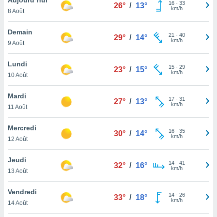
n «
16
-
33
26°
/
13°
km/h
8 Août
 et
r »,
cédez au
Demain
21
-
40
29°
/
14°
 et vous
km/h
9 Août
z
ation de
Lundi
15
-
29
23°
/
15°
km/h
10 Août
qu'ils
 nous ou
aires,
Mardi
17
-
31
27°
/
13°
km/h
11 Août
nt de
t
Mercredi
16
-
35
er le
30°
/
14°
km/h
12 Août
ement
te, ainsi
Jeudi
14
-
41
32°
/
16°
km/h
per un
13 Août
écifique
us
Vendredi
14
-
26
de la
33°
/
18°
km/h
14 Août
 et du