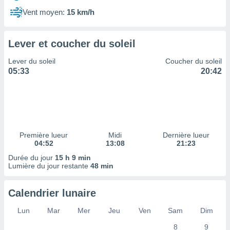
ires
ons le
Vent moyen:
15 km/h
ent des
es
 :
Lever et coucher du soleil
et/ou
Lever du soleil
Coucher du soleil
 à des
05:33
20:42
ions sur
eil,
des
limitées
nner la
, créer
Première lueur
Midi
Dernière lueur
ils pour
04:52
13:08
21:23
ité
Durée du jour
15 h 9 min
lisée,
Lumière du jour restante
48 min
des
our
nner des
Calendrier lunaire
és
lisées,
Lun
Mar
Mer
Jeu
Ven
Sam
Dim
s profils
8
9
enus