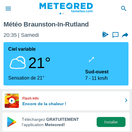
and
Météo Braunston-In-Rutland
e
ntialité
20:35
Samedi
...
enu de
o.com
Ciel variable
o.com) a
21°
aré par
onnels
Sud-ouest
arantir
Sensation de 21°
7
11 km/h
té des
ions
. Vous
accéder
Flash info
e en
Encore de la chaleur !
 les
Téléchargez
GRATUITEMENT
s :
Installer
l’application
Meteored!
r les