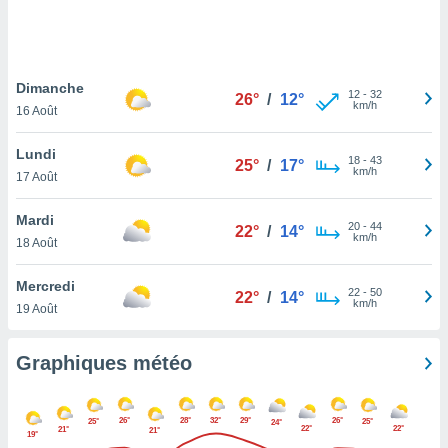
logies
e
s
Dimanche
tez pas
12
-
32
26°
/
12°
km/h
ation de
16 Août
, vous
z à
Lundi
18
-
43
25°
/
17°
à notre
km/h
17 Août
.com.
Mardi
 cas,
20
-
44
22°
/
14°
km/h
us
18 Août
ns que
s
Mercredi
22
-
50
22°
/
14°
km/h
19 Août
ires
urer la
on sur le
Graphiques météo
 seront
, et que
ies ne
26°
28°
32°
29°
26°
25°
25°
24°
22°
22°
as
21°
21°
19°