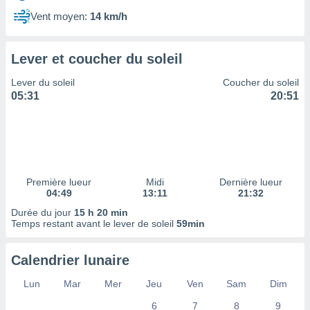
ires
ons le
Vent moyen:
14 km/h
ent des
es
 :
Lever et coucher du soleil
et/ou
Lever du soleil
Coucher du soleil
 à des
05:31
20:51
ions sur
eil,
des
limitées
nner la
, créer
Première lueur
Midi
Dernière lueur
ils pour
04:49
13:11
21:32
ité
Durée du jour
15 h 20 min
lisée,
Temps restant avant le lever de soleil
59min
des
our
nner des
Calendrier lunaire
és
lisées,
Lun
Mar
Mer
Jeu
Ven
Sam
Dim
s profils
6
7
8
9
enus