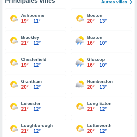
Principales villes
Autres villes
Ashbourne
Boston
19°
11°
20°
13°
Brackley
Buxton
21°
12°
16°
10°
Chesterfield
Glossop
19°
12°
16°
10°
Grantham
Humberston
20°
12°
20°
13°
Leicester
Long Eaton
21°
12°
21°
12°
Loughborough
Lutterworth
21°
12°
20°
12°