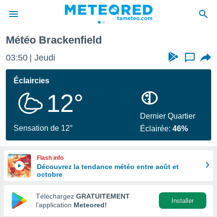
Météo Brackenfield
e
ntialité
03:50
Jeudi
...
enu de
o.com
Éclaircies
o.com) a
12°
aré par
onnels
Dernier Quartier
arantir
Sensation de 12°
Éclairée:
46%
té des
ions
. Vous
Flash info
accéder
Découvrez la tendance météo entre août et
e en
octobre
 les
Téléchargez
GRATUITEMENT
s :
Installer
l’application
Meteored!
r les