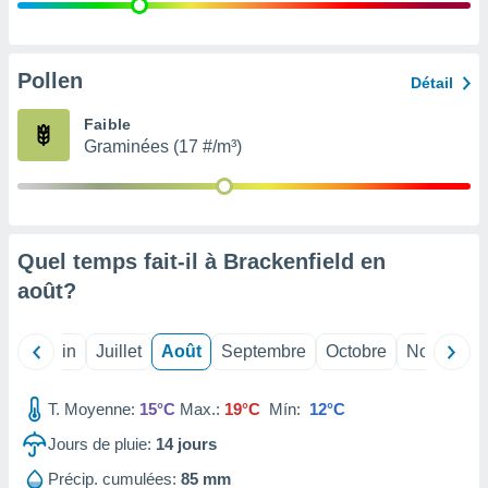
nées
lles sur
d'un
égitime,
Pollen
Détail
vous
vous
Faible
 Pour ce
Graminées (17 #/m³)
ous
etirer
ement
 opposer
Quel temps fait-il à Brackenfield en
ement
nées à
août
?
ment en
 sur «
res
» ou
Mai
Juin
Juillet
Août
Septembre
Octobre
Novembre
e
que de
kies
T. Moyenne:
15°C
Max.:
19°C
Mín:
12°C
ite web.
Jours de pluie:
14
jours
t nos
Précip. cumulées:
85 mm