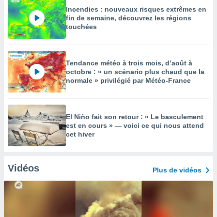
Incendies : nouveaux risques extrêmes en
fin de semaine, découvrez les régions
touchées
Tendance météo à trois mois, d’août à
octobre : « un scénario plus chaud que la
normale » privilégié par Météo-France
El Niño fait son retour : « Le basculement
est en cours » — voici ce qui nous attend
cet hiver
Vidéos
Plus de vidéos