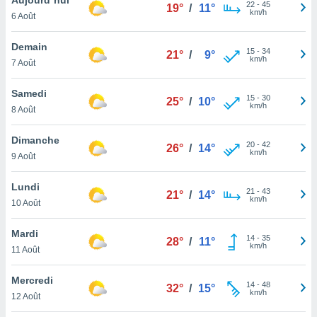
n «
22
-
45
19°
/
11°
km/h
6 Août
 et
r »,
cédez au
Demain
15
-
34
21°
/
9°
 et vous
km/h
7 Août
z
ation de
Samedi
15
-
30
25°
/
10°
km/h
8 Août
qu'ils
 nous ou
aires,
Dimanche
20
-
42
26°
/
14°
km/h
9 Août
nt de
t
Lundi
21
-
43
er le
21°
/
14°
km/h
10 Août
ement
te, ainsi
Mardi
14
-
35
28°
/
11°
km/h
per un
11 Août
écifique
us
Mercredi
14
-
48
de la
32°
/
15°
km/h
12 Août
 et du