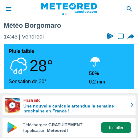
Météo Borgomaro
e
ntialité
14:43
Vendredi
...
enu de
o.com
Pluie faible
o.com) a
28°
aré par
onnels
50%
arantir
Sensation de 30°
0.2 mm
té des
ions
. Vous
Flash info
accéder
Une nouvelle canicule attendue la semaine
e en
prochaine en France !
 les
Téléchargez
GRATUITEMENT
s :
Installer
l’application
Meteored!
r les