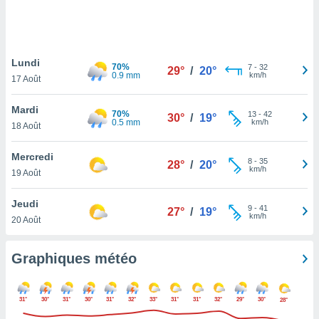
logies
e
s
Lundi
tez pas
70%
7
-
32
29°
/
20°
0.9 mm
km/h
ation de
17 Août
, vous
z à
Mardi
70%
13
-
42
30°
/
19°
à notre
0.5 mm
km/h
18 Août
.com.
Mercredi
 cas,
8
-
35
28°
/
20°
km/h
us
19 Août
ns que
s
Jeudi
9
-
41
27°
/
19°
km/h
20 Août
ires
urer la
on sur le
Graphiques météo
 seront
, et que
ies ne
31°
30°
31°
30°
31°
32°
33°
31°
31°
32°
29°
30°
28°
as