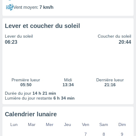
ires
ons le
Vent moyen:
7 km/h
ent des
es
 :
Lever et coucher du soleil
et/ou
Lever du soleil
Coucher du soleil
 à des
06:23
20:44
ions sur
eil,
des
limitées
nner la
, créer
Première lueur
Midi
Dernière lueur
ils pour
05:50
13:34
21:16
ité
Durée du jour
14 h 21 min
lisée,
Lumière du jour restante
6 h 34 min
des
our
nner des
Calendrier lunaire
és
lisées,
Lun
Mar
Mer
Jeu
Ven
Sam
Dim
s profils
7
8
9
enus