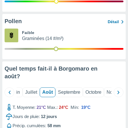
nées
lles sur
d'un
égitime,
Pollen
Détail
vous
vous
Faible
 Pour ce
Graminées (14 #/m³)
ous
etirer
ement
 opposer
Quel temps fait-il à Borgomaro en
ement
nées à
août
?
ment en
 sur «
res
» ou
Mai
Juin
Juillet
Août
Septembre
Octobre
Novembre
e
que de
kies
T. Moyenne:
21°C
Max.:
24°C
Mín:
19°C
ite web.
Jours de pluie:
12
jours
t nos
Précip. cumulées:
58 mm