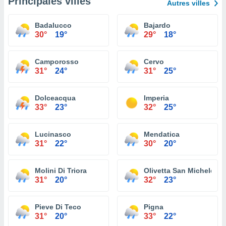
Principales villes
Autres villes
Badalucco
Bajardo
30°
19°
29°
18°
Camporosso
Cervo
31°
24°
31°
25°
Dolceacqua
Imperia
33°
23°
32°
25°
Lucinasco
Mendatica
31°
22°
30°
20°
Molini Di Triora
Olivetta San Michele
31°
20°
32°
23°
Pieve Di Teco
Pigna
31°
20°
33°
22°