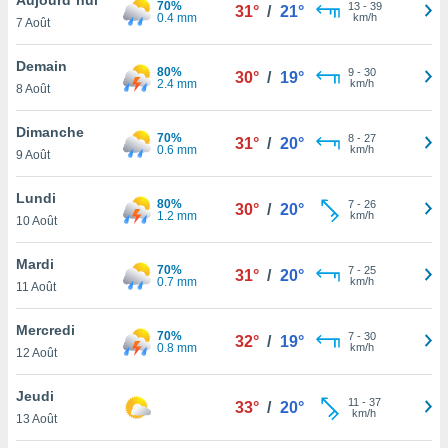
70%
n «
13
-
39
31°
/
21°
0.4 mm
km/h
7 Août
 et
r »,
cédez au
Demain
80%
9
-
30
30°
/
19°
 et vous
2.4 mm
km/h
8 Août
z
ation de
Dimanche
70%
8
-
27
31°
/
20°
0.6 mm
km/h
9 Août
qu'ils
 nous ou
aires,
Lundi
80%
7
-
26
30°
/
20°
1.2 mm
km/h
10 Août
nt de
t
Mardi
70%
7
-
25
er le
31°
/
20°
0.7 mm
km/h
11 Août
ement
te, ainsi
Mercredi
70%
7
-
30
32°
/
19°
0.8 mm
km/h
per un
12 Août
écifique
us
Jeudi
11
-
37
de la
33°
/
20°
km/h
13 Août
 et du