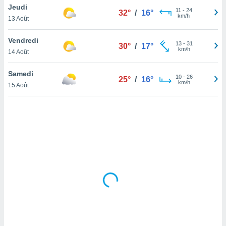
Jeudi
lisé en
11
-
24
32°
/
16°
km/h
 de
13 Août
. Vous
rouver
Vendredi
13
-
31
30°
/
17°
km/h
14 Août
ations
re
Samedi
que de
10
-
26
25°
/
16°
km/h
kies
15 Août
r votre
ement à
ment en
sur le
res des
kies
le au
page de
te web.
MENT,
 les