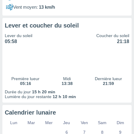
ires
ons le
Vent moyen:
13 km/h
ent des
es
 :
Lever et coucher du soleil
et/ou
Lever du soleil
Coucher du soleil
 à des
05:58
21:18
ions sur
eil,
des
limitées
nner la
, créer
Première lueur
Midi
Dernière lueur
ils pour
05:16
13:38
21:59
ité
Durée du jour
15 h 20 min
lisée,
Lumière du jour restante
12 h 10 min
des
our
nner des
Calendrier lunaire
és
lisées,
Lun
Mar
Mer
Jeu
Ven
Sam
Dim
s profils
6
7
8
9
enus