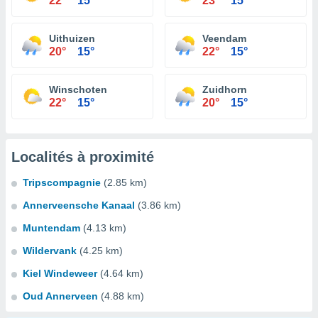
22°
15°
23°
15°
Uithuizen
Veendam
20°
15°
22°
15°
Winschoten
Zuidhorn
22°
15°
20°
15°
Localités à proximité
Tripscompagnie
(2.85 km)
Annerveensche Kanaal
(3.86 km)
Muntendam
(4.13 km)
Wildervank
(4.25 km)
Kiel Windeweer
(4.64 km)
Oud Annerveen
(4.88 km)