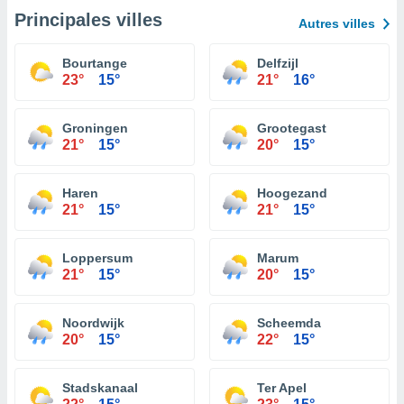
Principales villes
Autres villes
Bourtange
Delfzijl
23°
15°
21°
16°
Groningen
Grootegast
21°
15°
20°
15°
Haren
Hoogezand
21°
15°
21°
15°
Loppersum
Marum
21°
15°
20°
15°
Noordwijk
Scheemda
20°
15°
22°
15°
Stadskanaal
Ter Apel