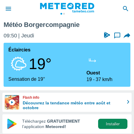
e
Météo Borgercompagnie
e
ntialité
09:50
Jeudi
...
enu de
o.com
Éclaircies
o.com) a
19°
aré par
onnels
Ouest
arantir
Sensation de 19°
19
37 km/h
té des
ions
. Vous
Flash info
accéder
Découvrez la tendance météo entre août et
e en
octobre
 les
Téléchargez
GRATUITEMENT
s :
Installer
l’application
Meteored!
r les