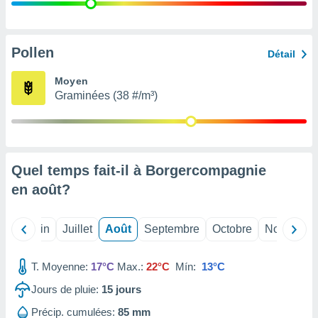
nées
lles sur
d'un
égitime,
Pollen
Détail
vous
vous
Moyen
 Pour ce
Graminées (38 #/m³)
ous
etirer
ement
 opposer
Quel temps fait-il à Borgercompagnie
ement
nées à
en
août
?
ment en
 sur «
res
» ou
Mai
Juin
Juillet
Août
Septembre
Octobre
Novembre
e
que de
kies
T. Moyenne:
17°C
Max.:
22°C
Mín:
13°C
ite web.
Jours de pluie:
15
jours
t nos
Précip. cumulées:
85 mm