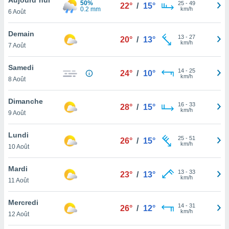
50%
n «
25
-
49
22°
/
15°
0.2 mm
km/h
6 Août
 et
r »,
cédez au
Demain
13
-
27
20°
/
13°
 et vous
km/h
7 Août
z
ation de
Samedi
14
-
25
24°
/
10°
km/h
8 Août
qu'ils
 nous ou
aires,
Dimanche
16
-
33
28°
/
15°
km/h
9 Août
nt de
t
Lundi
25
-
51
er le
26°
/
15°
km/h
10 Août
ement
te, ainsi
Mardi
13
-
33
23°
/
13°
km/h
per un
11 Août
écifique
us
Mercredi
14
-
31
de la
26°
/
12°
km/h
12 Août
 et du