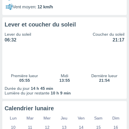
ires
ons le
Vent moyen:
12 km/h
ent des
es
 :
Lever et coucher du soleil
et/ou
Lever du soleil
Coucher du soleil
 à des
06:32
21:17
ions sur
eil,
des
limitées
nner la
, créer
Première lueur
Midi
Dernière lueur
ils pour
05:55
13:55
21:54
ité
Durée du jour
14 h 45 min
lisée,
Lumière du jour restante
10 h 9 min
des
our
nner des
Calendrier lunaire
és
lisées,
Lun
Mar
Mer
Jeu
Ven
Sam
Dim
s profils
10
11
12
13
14
15
16
enus