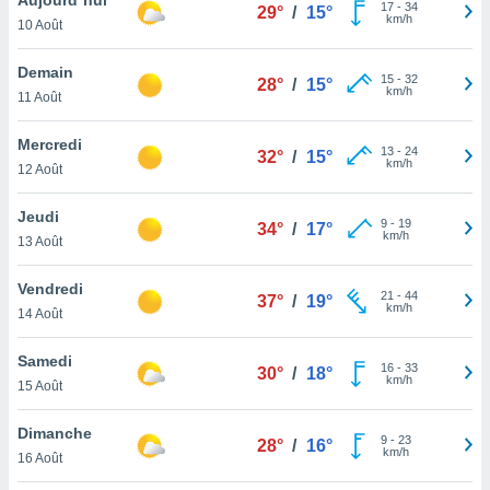
n «
17
-
34
29°
/
15°
km/h
10 Août
 et
r »,
cédez au
Demain
15
-
32
28°
/
15°
 et vous
km/h
11 Août
z
ation de
Mercredi
13
-
24
32°
/
15°
km/h
12 Août
qu'ils
 nous ou
aires,
Jeudi
9
-
19
34°
/
17°
km/h
13 Août
nt de
t
Vendredi
21
-
44
er le
37°
/
19°
km/h
14 Août
ement
te, ainsi
Samedi
16
-
33
30°
/
18°
km/h
per un
15 Août
écifique
us
Dimanche
9
-
23
de la
28°
/
16°
km/h
16 Août
 et du