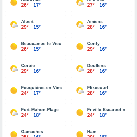
26°
17°
27°
16°
Albert
Amiens
29°
15°
28°
16°
Beaucamps-le-Vieux
Conty
26°
15°
29°
16°
Corbie
Doullens
29°
16°
28°
16°
Feuquières-en-Vimeu
Flixecourt
24°
17°
28°
16°
Fort-Mahon-Plage
Friville-Escarbotin
24°
18°
24°
18°
Gamaches
Ham