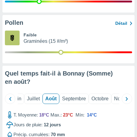
nées
lles sur
d'un
égitime,
Pollen
Détail
vous
vous
Faible
 Pour ce
Graminées (15 #/m³)
ous
etirer
ement
 opposer
Quel temps fait-il à Bonnay (Somme)
ement
nées à
en
août
?
ment en
 sur «
res
» ou
Mai
Juin
Juillet
Août
Septembre
Octobre
Novembre
e
que de
kies
T. Moyenne:
18°C
Max.:
23°C
Mín:
14°C
ite web.
Jours de pluie:
12
jours
t nos
Précip. cumulées:
70 mm