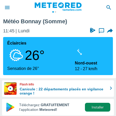
Météo Bonnay (Somme)
e
ntialité
11:45
Lundi
...
enu de
o.com
Éclaircies
o.com) a
26°
aré par
onnels
Nord-ouest
arantir
Sensation de 26°
12
27 km/h
té des
ions
. Vous
Flash info
accéder
Canicule : 22 départements placés en vigilance
e en
orange !
 les
Téléchargez
GRATUITEMENT
s :
Installer
l’application
Meteored!
r les