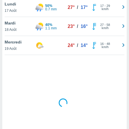
Lundi
lisé en
50%
17
-
29
27°
/
17°
0.7 mm
km/h
 de
17 Août
. Vous
rouver
Mardi
40%
27
-
58
23°
/
16°
1.1 mm
km/h
18 Août
ations
re
Mercredi
que de
16
-
48
24°
/
14°
km/h
kies
19 Août
r votre
ement à
ment en
sur le
res des
kies
le au
page de
te web.
MENT,
 les