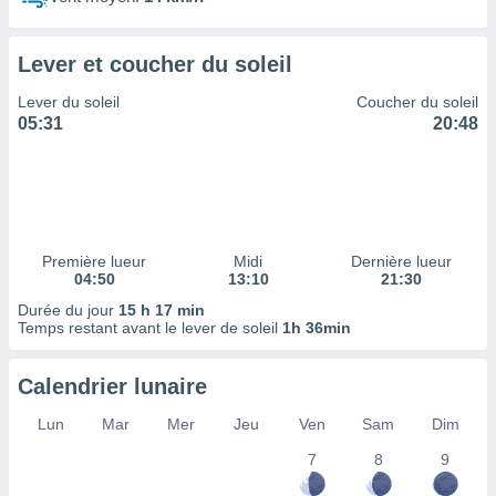
ires
ons le
ent des
Lever et coucher du soleil
es
 :
Lever du soleil
Coucher du soleil
et/ou
05:31
20:48
 à des
ions sur
eil,
des
limitées
Première lueur
Midi
Dernière lueur
nner la
04:50
13:10
21:30
, créer
ils pour
Durée du jour
15 h 17 min
ité
Temps restant avant le lever de soleil
1h 36min
lisée,
des
Calendrier lunaire
our
nner des
Lun
Mar
Mer
Jeu
Ven
Sam
Dim
és
lisées,
7
8
9
s profils
enus