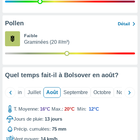
nées
lles sur
d'un
égitime,
Pollen
Détail
vous
vous
Faible
 Pour ce
Graminées (20 #/m³)
ous
etirer
ement
 opposer
Quel temps fait-il à Bolsover en
août
?
ement
nées à
ment en
Mai
Juin
Juillet
Août
Septembre
Octobre
Novembre
 sur «
res
» ou
e
T. Moyenne:
16°C
Max.:
20°C
Mín:
12°C
que de
kies
Jours de pluie:
13
jours
ite web.
Précip. cumulées:
75 mm
t nos
Vent moyen:
14 km/h