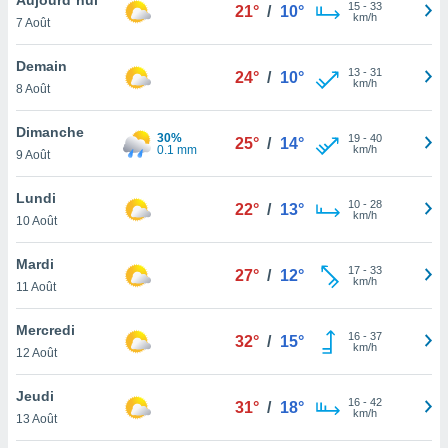
n «
15
-
33
21°
/
10°
km/h
7 Août
 et
r »,
cédez au
Demain
13
-
31
24°
/
10°
 et vous
km/h
8 Août
z
ation de
Dimanche
30%
19
-
40
25°
/
14°
0.1 mm
km/h
9 Août
qu'ils
 nous ou
aires,
Lundi
10
-
28
22°
/
13°
km/h
10 Août
nt de
t
Mardi
17
-
33
er le
27°
/
12°
km/h
11 Août
ement
te, ainsi
Mercredi
16
-
37
32°
/
15°
km/h
per un
12 Août
écifique
us
Jeudi
16
-
42
de la
31°
/
18°
km/h
13 Août
 et du