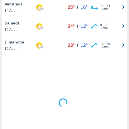
Vendredi
lisé en
14
-
34
25°
/
16°
km/h
 de
14 Août
. Vous
rouver
Samedi
9
-
29
24°
/
13°
km/h
15 Août
ations
re
Dimanche
que de
12
-
35
23°
/
12°
km/h
kies
16 Août
r votre
ement à
ment en
sur le
res des
kies
le au
page de
te web.
MENT,
 les