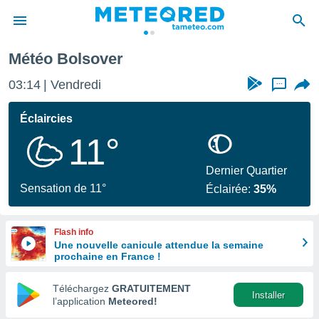
Météo Bolsover
e
ntialité
03:14
Vendredi
...
enu de
o.com
Éclaircies
o.com) a
11°
aré par
onnels
Dernier Quartier
arantir
Sensation de 11°
Éclairée:
35%
té des
ions
. Vous
Flash info
accéder
Une nouvelle canicule attendue la semaine
e en
prochaine en France !
 les
Téléchargez
GRATUITEMENT
s :
Installer
l’application
Meteored!
r les