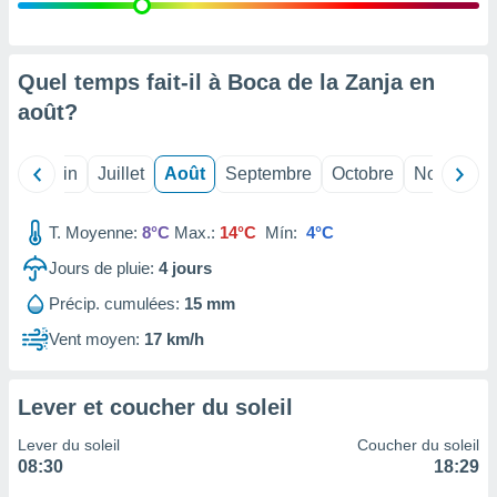
nées
lles sur
d'un
égitime,
Quel temps fait-il à Boca de la Zanja en
vous
août
?
vous
 Pour ce
ous
Mai
Juin
Juillet
Août
Septembre
Octobre
Novembre
etirer
ement
T. Moyenne:
8°C
Max.:
14°C
Mín:
4°C
 opposer
ement
Jours de pluie:
4
jours
nées à
Précip. cumulées:
15 mm
ment en
 sur «
Vent moyen:
17 km/h
res
» ou
e
que de
Lever et coucher du soleil
kies
ite web.
Lever du soleil
Coucher du soleil
08:30
18:29
t nos