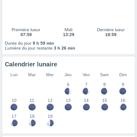
ires
ons le
ent des
es
 :
Première lueur
Midi
Dernière lueur
et/ou
07:59
13:29
18:59
 à des
Durée du jour
9 h 59 min
ions sur
Lumière du jour restante
3 h 26 min
eil,
des
limitées
Calendrier lunaire
nner la
Lun
Mar
Mer
Jeu
Ven
Sam
Dim
, créer
ils pour
6
7
8
9
ité
lisée,
10
11
12
13
14
15
16
des
our
nner des
17
18
19
és
lisées,
s profils
enus