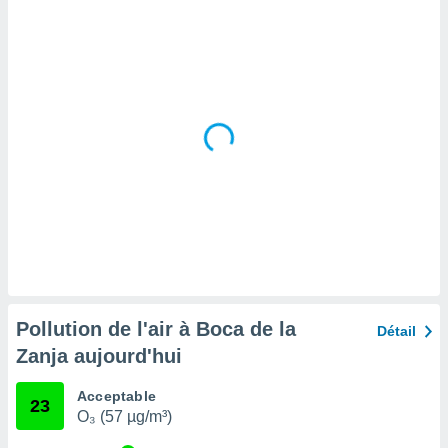
tre
ement,
enaires
s des
 des
nts
 ou des
gies
es pour
 accéder
r des
lles
ue votre
r ce site
Pollution de l'air à Boca de la
Détail
 IP et
Zanja aujourd'hui
ifiants
es.
Acceptable
23
O₃ (57 µg/m³)
eurs
traiter