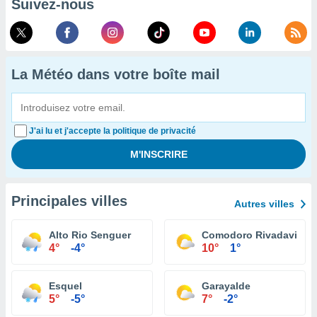
Suivez-nous
La Météo dans votre boîte mail
J'ai lu et j'accepte la politique de privacité
Principales villes
Autres villes
Alto Rio Senguer
Comodoro Rivadavia
4°
-4°
10°
1°
Esquel
Garayalde
5°
-5°
7°
-2°