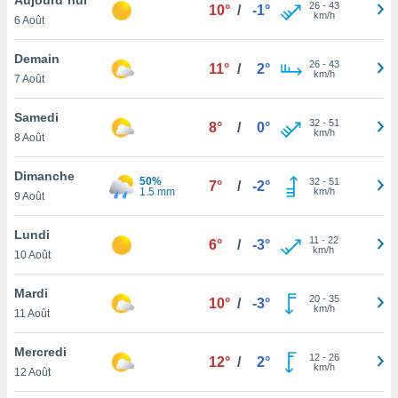
n «
26
-
43
10°
/
-1°
km/h
6 Août
 et
r »,
cédez au
Demain
26
-
43
11°
/
2°
 et vous
km/h
7 Août
z
ation de
Samedi
32
-
51
8°
/
0°
km/h
8 Août
qu'ils
 nous ou
aires,
Dimanche
50%
32
-
51
7°
/
-2°
1.5 mm
km/h
9 Août
nt de
t
Lundi
11
-
22
er le
6°
/
-3°
km/h
10 Août
ement
te, ainsi
Mardi
20
-
35
10°
/
-3°
km/h
per un
11 Août
écifique
us
Mercredi
12
-
26
de la
12°
/
2°
km/h
12 Août
 et du