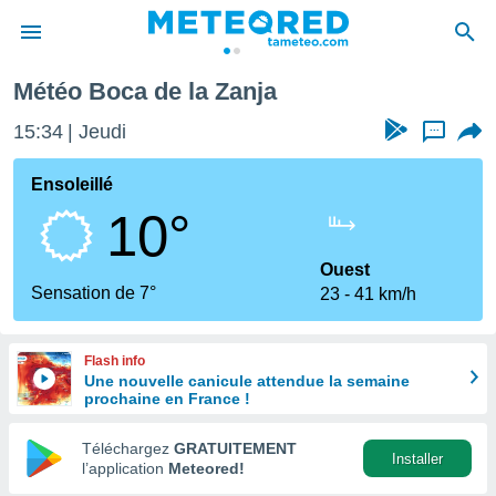
Météo Boca de la Zanja
e
ntialité
15:34
Jeudi
...
enu de
o.com
Ensoleillé
o.com) a
10°
aré par
onnels
Ouest
arantir
Sensation de 7°
23
41 km/h
té des
ions
. Vous
Flash info
accéder
Une nouvelle canicule attendue la semaine
e en
prochaine en France !
 les
Téléchargez
GRATUITEMENT
s :
Installer
l’application
Meteored!
r les