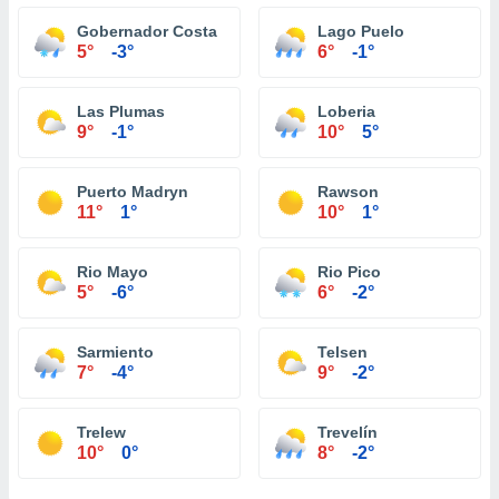
Gobernador Costa
Lago Puelo
5°
-3°
6°
-1°
Las Plumas
Loberia
9°
-1°
10°
5°
Puerto Madryn
Rawson
11°
1°
10°
1°
Rio Mayo
Rio Pico
5°
-6°
6°
-2°
Sarmiento
Telsen
7°
-4°
9°
-2°
Trelew
Trevelín
10°
0°
8°
-2°