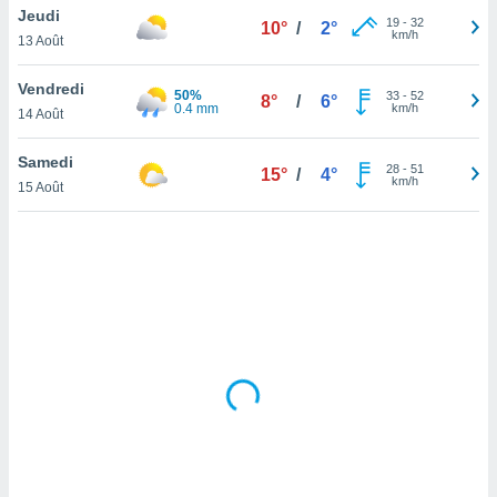
Jeudi
lisé en
19
-
32
10°
/
2°
km/h
 de
13 Août
. Vous
rouver
Vendredi
50%
33
-
52
8°
/
6°
0.4 mm
km/h
14 Août
ations
re
Samedi
que de
28
-
51
15°
/
4°
km/h
kies
15 Août
r votre
ement à
ment en
sur le
res des
kies
le au
page de
te web.
MENT,
 les