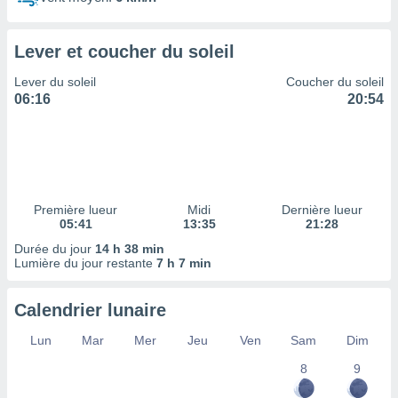
ires
ons le
ent des
Lever et coucher du soleil
es
 :
Lever du soleil
Coucher du soleil
et/ou
06:16
20:54
 à des
ions sur
eil,
des
limitées
Première lueur
Midi
Dernière lueur
nner la
05:41
13:35
21:28
, créer
ils pour
Durée du jour
14 h 38 min
ité
Lumière du jour restante
7 h 7 min
lisée,
des
Calendrier lunaire
our
nner des
Lun
Mar
Mer
Jeu
Ven
Sam
Dim
és
lisées,
8
9
s profils
enus