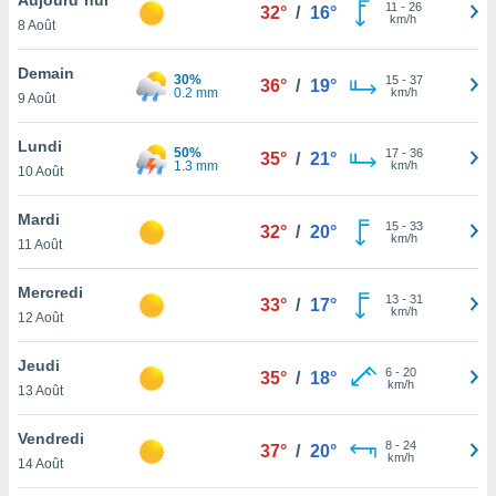
n «
11
-
26
32°
/
16°
km/h
8 Août
 et
r »,
cédez au
Demain
30%
15
-
37
36°
/
19°
 et vous
0.2 mm
km/h
9 Août
z
ation de
Lundi
50%
17
-
36
35°
/
21°
1.3 mm
km/h
10 Août
qu'ils
 nous ou
aires,
Mardi
15
-
33
32°
/
20°
km/h
11 Août
nt de
t
Mercredi
13
-
31
er le
33°
/
17°
km/h
12 Août
ement
te, ainsi
Jeudi
6
-
20
35°
/
18°
km/h
per un
13 Août
écifique
us
Vendredi
8
-
24
de la
37°
/
20°
km/h
14 Août
 et du