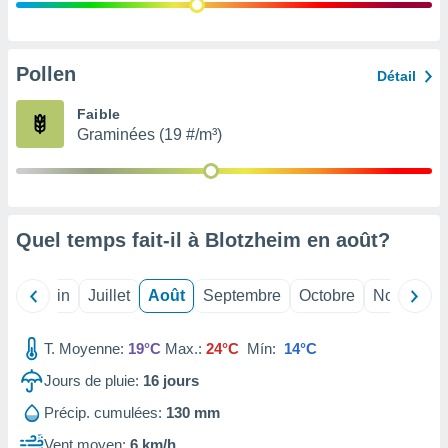
nées
lles sur
d'un
égitime,
Pollen
Détail
vous
vous
Faible
 Pour ce
Graminées (19 #/m³)
ous
etirer
ement
 opposer
Quel temps fait-il à Blotzheim en
août
?
ement
nées à
ment en
Mai
Juin
Juillet
Août
Septembre
Octobre
Novembre
 sur «
res
» ou
e
T. Moyenne:
19°C
Max.:
24°C
Mín:
14°C
que de
kies
Jours de pluie:
16
jours
ite web.
Précip. cumulées:
130 mm
t nos
Vent moyen:
6 km/h