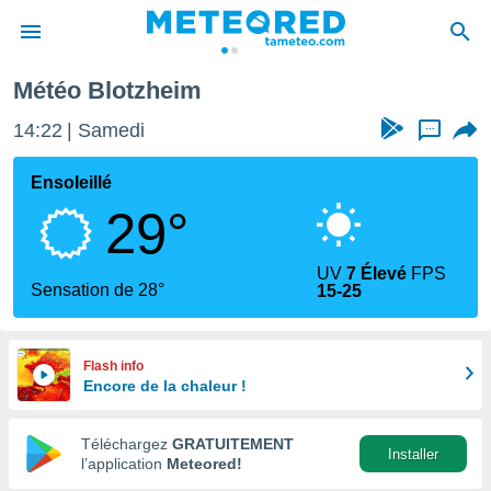
Météo Blotzheim
e
ntialité
14:22
Samedi
...
enu de
o.com
Ensoleillé
o.com) a
29°
aré par
onnels
UV
7 Élevé
FPS
arantir
Sensation de 28°
15-25
té des
ions
. Vous
accéder
Flash info
e en
Encore de la chaleur !
 les
Téléchargez
GRATUITEMENT
s :
Installer
l’application
Meteored!
r les