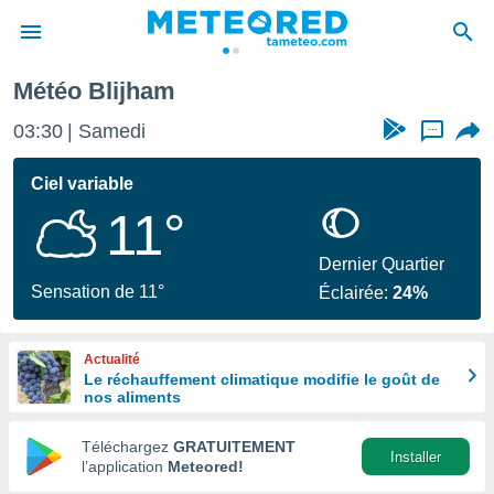
Météo Blijham
e
ntialité
03:30
Samedi
...
enu de
o.com
Ciel variable
o.com) a
11°
aré par
onnels
Dernier Quartier
arantir
Sensation de 11°
Éclairée:
24%
té des
ions
. Vous
Actualité
accéder
Le réchauffement climatique modifie le goût de
e en
nos aliments
 les
Téléchargez
GRATUITEMENT
s :
Installer
l’application
Meteored!
r les