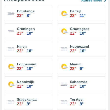
Autres villes
Bourtange
Delfzijl
23°
8°
22°
11°
Groningen
Grootegast
23°
10°
22°
10°
Haren
Hoogezand
23°
10°
22°
10°
Loppersum
Marum
22°
10°
22°
9°
Noordwijk
Scheemda
22°
10°
23°
10°
Stadskanaal
Ter Apel
23°
9°
23°
9°