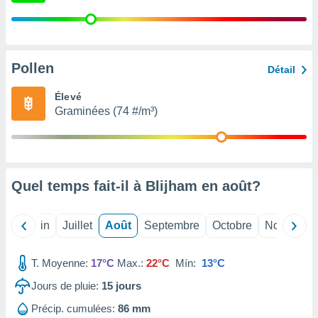
nées
lles sur
d'un
égitime,
vous
Pollen
Détail
vous
 Pour ce
Élevé
ous
Graminées (74 #/m³)
etirer
ement
 opposer
ement
nées à
Quel temps fait-il à Blijham en
août
?
ment en
 sur «
res
» ou
Mai
Juin
Juillet
Août
Septembre
Octobre
Novembre
e
que de
T. Moyenne:
17°C
Max.:
22°C
Mín:
13°C
kies
ite web.
Jours de pluie:
15
jours
t nos
Précip. cumulées:
86 mm