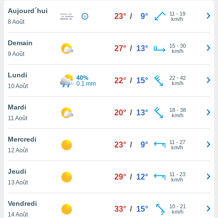
n «
Aujourd´hui
 et
11
-
19
23°
/
9°
km/h
r »,
8 Août
cédez au
 et vous
Demain
15
-
30
27°
/
13°
z
km/h
9 Août
ation de
Lundi
qu'ils
40%
22
-
42
22°
/
15°
0.1 mm
km/h
10 Août
 nous ou
aires,
Mardi
18
-
38
20°
/
13°
nt de
km/h
11 Août
t
er le
Mercredi
ement
11
-
27
23°
/
9°
km/h
12 Août
te, ainsi
per un
Jeudi
11
-
23
29°
/
12°
écifique
km/h
13 Août
us
de la
Vendredi
 et du
10
-
21
33°
/
15°
km/h
14 Août