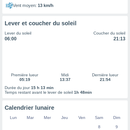
ires
Vent moyen:
13 km/h
ons le
ent des
es
Lever et coucher du soleil
 :
et/ou
Lever du soleil
Coucher du soleil
 à des
06:00
21:13
ions sur
eil,
des
limitées
nner la
, créer
Première lueur
Midi
Dernière lueur
05:19
13:37
21:54
ils pour
ité
Durée du jour
15 h 13 min
lisée,
Temps restant avant le lever de soleil
1h 48min
des
our
Calendrier lunaire
nner des
és
Lun
Mar
Mer
Jeu
Ven
Sam
Dim
lisées,
s profils
8
9
enus