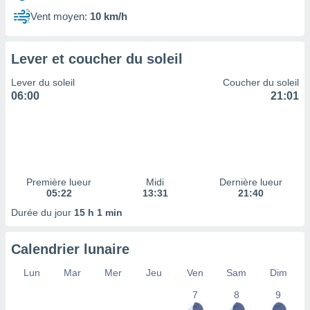
ires
ons le
Vent moyen:
10 km/h
ent des
es
 :
Lever et coucher du soleil
et/ou
Lever du soleil
Coucher du soleil
 à des
06:00
21:01
ions sur
eil,
des
limitées
nner la
, créer
Première lueur
Midi
Dernière lueur
ils pour
05:22
13:31
21:40
ité
Durée du jour
15 h 1 min
lisée,
des
our
Calendrier lunaire
nner des
és
Lun
Mar
Mer
Jeu
Ven
Sam
Dim
lisées,
7
8
9
s profils
enus