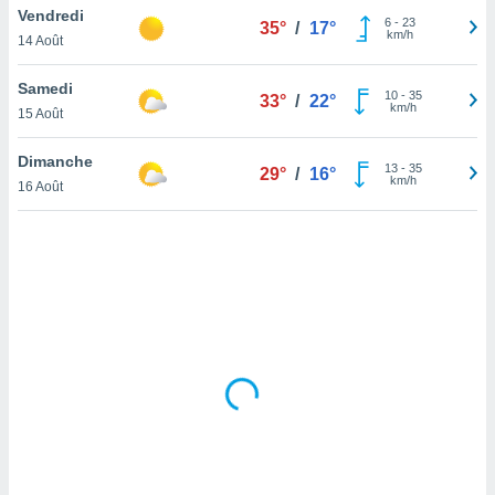
Vendredi
lisé en
6
-
23
35°
/
17°
km/h
 de
14 Août
. Vous
rouver
Samedi
10
-
35
33°
/
22°
km/h
15 Août
ations
re
Dimanche
que de
13
-
35
29°
/
16°
km/h
kies
16 Août
r votre
ement à
ment en
sur le
res des
kies
le au
page de
te web.
MENT,
 les