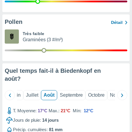
nées
lles sur
d'un
égitime,
Pollen
Détail
vous
vous
Très faible
 Pour ce
Graminées (3 #/m³)
ous
etirer
ement
 opposer
Quel temps fait-il à Biedenkopf en
ement
nées à
août
?
ment en
 sur «
res
» ou
Mai
Juin
Juillet
Août
Septembre
Octobre
Novembre
e
que de
kies
T. Moyenne:
17°C
Max.:
21°C
Mín:
12°C
ite web.
Jours de pluie:
14
jours
t nos
Précip. cumulées:
81 mm