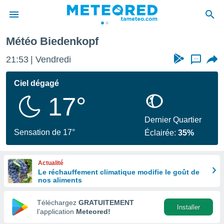
Météo Biedenkopf
e
ntialité
21:53
Vendredi
...
enu de
o.com
Ciel dégagé
o.com) a
17°
aré par
onnels
Dernier Quartier
arantir
Sensation de 17°
Éclairée:
35%
té des
ions
. Vous
Actualité
accéder
Le réchauffement climatique modifie le goût de
e en
nos aliments
 les
Téléchargez
GRATUITEMENT
s :
Installer
l’application
Meteored!
r les