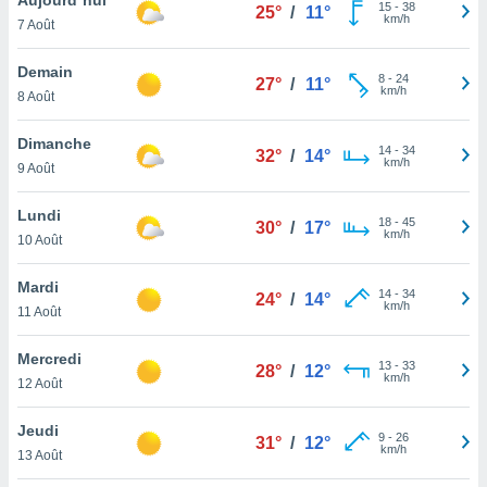
n «
15
-
38
25°
/
11°
km/h
7 Août
 et
r »,
cédez au
Demain
8
-
24
27°
/
11°
 et vous
km/h
8 Août
z
ation de
Dimanche
14
-
34
32°
/
14°
km/h
9 Août
qu'ils
 nous ou
aires,
Lundi
18
-
45
30°
/
17°
km/h
10 Août
nt de
t
Mardi
14
-
34
er le
24°
/
14°
km/h
11 Août
ement
te, ainsi
Mercredi
13
-
33
28°
/
12°
km/h
per un
12 Août
écifique
us
Jeudi
9
-
26
de la
31°
/
12°
km/h
13 Août
 et du