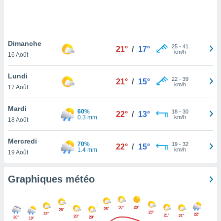
logies
e
s
Dimanche
tez pas
25
-
41
21°
/
17°
km/h
ation de
16 Août
, vous
z à
Lundi
22
-
39
21°
/
15°
à notre
km/h
17 Août
.com.
Mardi
 cas,
60%
18
-
30
22°
/
13°
0.3 mm
km/h
us
18 Août
ns que
s
Mercredi
70%
19
-
32
22°
/
15°
1.4 mm
km/h
19 Août
ires
urer la
on sur le
Graphiques météo
 seront
, et que
ies ne
30°
28°
25°
25°
as
23°
22°
22°
21°
21°
20°
20°
20°
19°