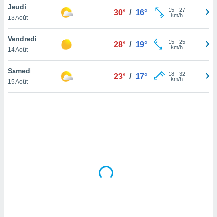
Jeudi
lisé en
15
-
27
30°
/
16°
km/h
 de
13 Août
. Vous
rouver
Vendredi
15
-
25
28°
/
19°
km/h
14 Août
ations
re
Samedi
que de
18
-
32
23°
/
17°
km/h
kies
15 Août
r votre
ement à
ment en
sur le
res des
kies
le au
page de
te web.
MENT,
 les