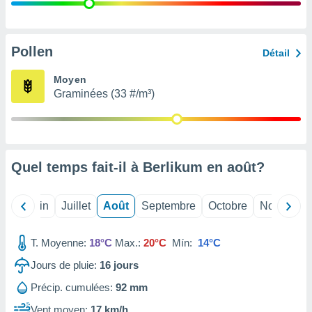
nées
lles sur
d'un
égitime,
Pollen
Détail
vous
vous
Moyen
 Pour ce
Graminées (33 #/m³)
ous
etirer
ement
 opposer
Quel temps fait-il à Berlikum en
août
?
ement
nées à
ment en
Mai
Juin
Juillet
Août
Septembre
Octobre
Novembre
 sur «
res
» ou
e
T. Moyenne:
18°C
Max.:
20°C
Mín:
14°C
que de
kies
Jours de pluie:
16
jours
ite web.
Précip. cumulées:
92 mm
t nos
Vent moyen:
17 km/h