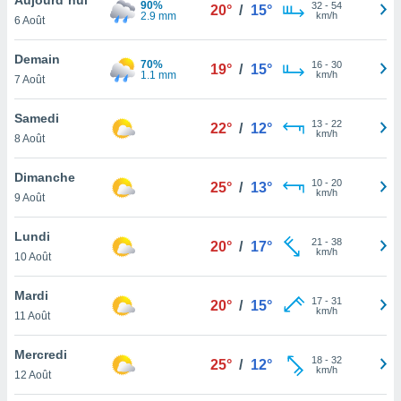
90%
n «
32
-
54
20°
/
15°
2.9 mm
km/h
6 Août
 et
r »,
cédez au
Demain
70%
16
-
30
19°
/
15°
 et vous
1.1 mm
km/h
7 Août
z
ation de
Samedi
13
-
22
22°
/
12°
km/h
8 Août
qu'ils
 nous ou
aires,
Dimanche
10
-
20
25°
/
13°
km/h
9 Août
nt de
t
Lundi
21
-
38
er le
20°
/
17°
km/h
10 Août
ement
te, ainsi
Mardi
17
-
31
20°
/
15°
km/h
per un
11 Août
écifique
us
Mercredi
18
-
32
de la
25°
/
12°
km/h
12 Août
 et du