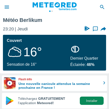
Météo Berlikum
e
ntialité
23:20
Jeudi
...
enu de
o.com
Couvert
o.com) a
16°
aré par
onnels
Dernier Quartier
arantir
Sensation de 16°
Éclairée:
46%
té des
ions
. Vous
Flash info
accéder
Une nouvelle canicule attendue la semaine
e en
prochaine en France !
 les
Téléchargez
GRATUITEMENT
s :
Installer
l’application
Meteored!
r les