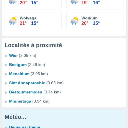
20°
15°
19°
16°
Wolvega
Workum
21°
15°
20°
15°
Localités à proximité
Wier
(2.05 km)
Beetgum
(2.49 km)
Menaldum
(3.05 km)
Sint Annaparochie
(3.65 km)
Beetgumermolen
(3.74 km)
Minnertsga
(3.94 km)
Météo...
Heure par heure