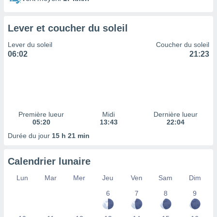
ires
ons le
ent des
Lever et coucher du soleil
es
 :
Lever du soleil
Coucher du soleil
et/ou
06:02
21:23
 à des
ions sur
eil,
des
limitées
Première lueur
Midi
Dernière lueur
nner la
05:20
13:43
22:04
, créer
ils pour
Durée du jour
15 h 21 min
ité
lisée,
Calendrier lunaire
des
our
Lun
Mar
Mer
Jeu
Ven
Sam
Dim
nner des
és
6
7
8
9
lisées,
s profils
enus