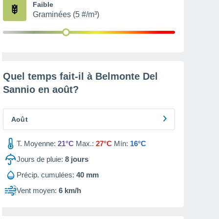
Faible
Graminées (5 #/m³)
Quel temps fait-il à Belmonte Del
Sannio en
août
?
Août
T. Moyenne:
21°C
Max.:
27°C
Mín:
16°C
Jours de pluie:
8
jours
Précip. cumulées:
40 mm
Vent moyen:
6 km/h