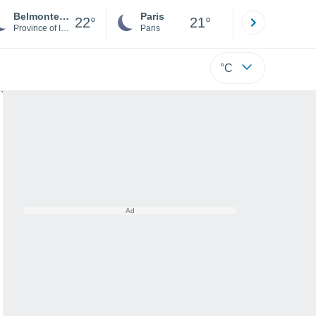
Belmonte del Sannio
Paris
Montpelli
22°
21°
Province of Isernia
Paris
Hérault
°C