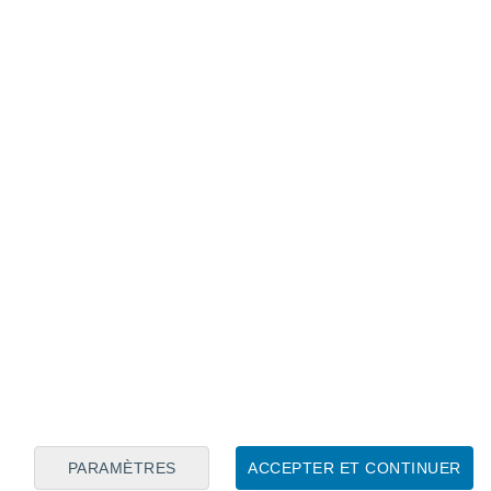
Calendrier lunaire
Lun
Mar
Mer
Jeu
Ven
Sam
Dim
7
8
9
10
11
12
13
14
15
16
17
18
19
20
PARAMÈTRES
ACCEPTER ET CONTINUER