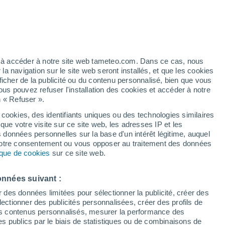
Risque d'orages
Ce week-end
artier
5%
ez à accéder à notre site web tameteo.com. Dans ce cas, nous
 navigation sur le site web seront installés, et que les cookies
ficher de la publicité ou du contenu personnalisé, bien que vous
ous pouvez refuser l'installation des cookies et accéder à notre
n « Refuser ».
de
 cookies, des identifiants uniques ou des technologies similaires
que votre visite sur ce site web, les adresses IP et les
des températures
Radar de pluie
Satellites
Modèles
s données personnelles sur la base d'un intérêt légitime, auquel
 votre consentement ou vous opposer au traitement des données
tique de cookies
sur ce site web.
Lundi
Mardi
Mercredi
Jeudi
onnées suivant :
10 Août
11 Août
12 Août
13 Août
r des données limitées pour sélectionner la publicité, créer des
sélectionner des publicités personnalisées, créer des profils de
 des contenus personnalisés, mesurer la performance des
s publics par le biais de statistiques ou de combinaisons de
70%