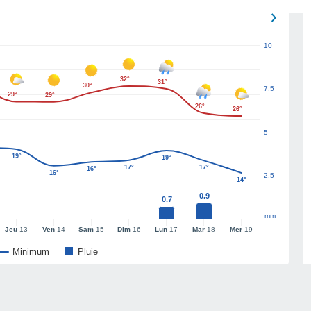
10
32°
31°
30°
7.5
29°
29°
26°
26°
5
19°
19°
17°
17°
16°
16°
2.5
14°
0.9
0.7
mm
Jeu
13
Ven
14
Sam
15
Dim
16
Lun
17
Mar
18
Mer
19
Minimum
Pluie