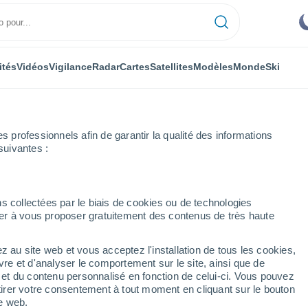
ités
Vidéos
Vigilance
Radar
Cartes
Satellites
Modèles
Monde
Ski
professionnels afin de garantir la qualité des informations
suivantes :
annio
s collectées par le biais de cookies ou de technologies
nuer à vous proposer gratuitement des contenus de très haute
nnio
z au site web et vous acceptez l'installation de tous les cookies,
...
vre et d'analyser le comportement sur le site, ainsi que de
é et du contenu personnalisé en fonction de celui-ci. Vous pouvez
Heure par heure
tirer votre consentement à tout moment en cliquant sur le bouton
Ciel dégagé dans les prochaines
te web.
heures