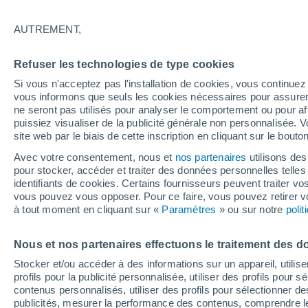
22°
AUTREMENT,
Dernier Qu
Refuser les technologies de type cookies
Éclairée:
3
Sensation de 22°
Si vous n'acceptez pas l'installation de cookies, vous continu
vous informons que seuls les cookies nécessaires pour assurer la
ne seront pas utilisés pour analyser le comportement ou pour af
puissiez visualiser de la publicité générale non personnalisée. V
Actualité
site web par le biais de cette inscription en cliquant sur le bouto
Le réchauffement climatique modifie le goût 
nos aliments
Avec votre consentement, nous et
nos partenaires
utilisons des
pour stocker, accéder et traiter des données personnelles telles 
Météo 1 - 7 jours
Heure par heure
Actualité
Carte 
identifiants de cookies. Certains fournisseurs peuvent traiter vo
vous pouvez vous opposer. Pour ce faire, vous pouvez retirer
à tout moment en cliquant sur «
Paramètres
» ou sur notre
poli
Demain
Dimanche
Aujourd´hui
Nous et nos partenaires effectuons le traitement des d
8 Août
9 Août
7 Août
Stocker et/ou accéder à des informations sur un appareil, utilise
profils pour la publicité personnalisée, utiliser des profils pour 
contenus personnalisés, utiliser des profils pour sélectionner
publicités, mesurer la performance des contenus, comprendre le
90%
80%
50%