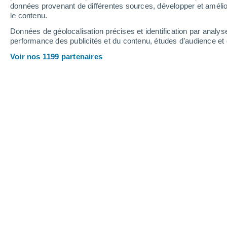
1.1 mm
0.7 mm
0.5 mm
données provenant de différentes sources, développer et amélior
le contenu.
32°
/
20°
31°
/
19°
33°
/
19°
Données de géolocalisation précises et identification par analys
performance des publicités et du contenu, études d’audience e
12
-
42
km/h
10
-
30
km/h
13
10
-
31
km/h
Voir nos 1199 partenaires
Météo Belmonte Del Sannio aujourd´
Éclaircies
30°
17:00
T. ressentie
29°
Éclaircies
30°
18:00
T. ressentie
29°
Éclaircies
29°
19:00
T. ressentie
28°
Ensoleillé
26°
20:00
T. ressentie
27°