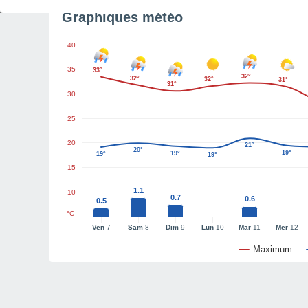
Graphiques météo
40
35
33°
32°
32°
32°
31°
31°
30
25
20
21°
20°
19°
19°
19°
19°
15
1.1
10
0.7
0.6
0.5
°C
Ven
7
Sam
8
Dim
9
Lun
10
Mar
11
Mer
12
Maximum