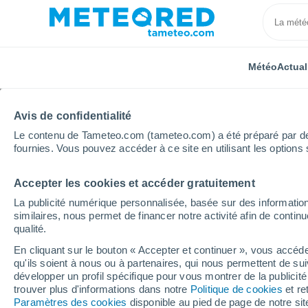
Météo
Actual
Avis de confidentialité
Le contenu de Tameteo.com (tameteo.com) a été préparé par des 
fournies. Vous pouvez accéder à ce site en utilisant les options 
Accepter les cookies et accéder gratuitement
Accueil
Italie
Province d'Isernia
Belmonte Del S
La publicité numérique personnalisée, basée sur des information
similaires, nous permet de financer notre activité afin de conti
Météo Belmonte Del Sa
qualité.
En cliquant sur le bouton « Accepter et continuer », vous accéde
23:16
Vendredi
qu'ils soient à nous ou à partenaires, qui nous permettent de sui
développer un profil spécifique pour vous montrer de la publicit
trouver plus d'informations dans notre
Politique de cookies
et re
Ciel dégagé
Paramètres des cookies
disponible au pied de page de notre si