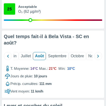
nées
Acceptable
lles sur
25
O₃ (62 µg/m³)
d'un
égitime,
vous
vous
 Pour ce
ous
Quel temps fait-il à Bela Vista - SC en
etirer
août
?
ement
 opposer
Mai
Juin
Juillet
Août
Septembre
Octobre
Novembre
ement
nées à
ment en
T. Moyenne:
14°C
Max.:
21°C
Mín:
10°C
 sur «
res
» ou
Jours de pluie:
10
jours
e
Précip. cumulées:
111 mm
que de
kies
Vent moyen:
11 km/h
ite web.
t nos
Lever et coucher du soleil