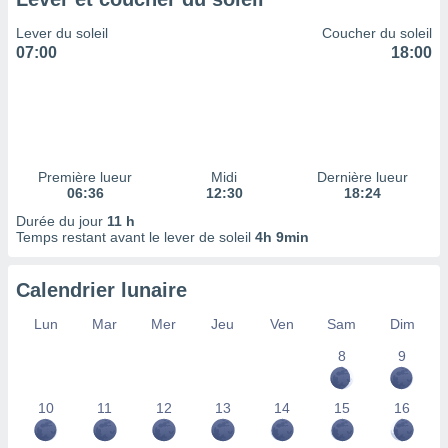
ires
ons le
Lever du soleil
Coucher du soleil
ent des
07:00
18:00
es
 :
et/ou
 à des
ions sur
eil,
Première lueur
Midi
Dernière lueur
des
06:36
12:30
18:24
limitées
Durée du jour
11 h
Temps restant avant le lever de soleil
4h 9min
nner la
, créer
ils pour
Calendrier lunaire
ité
lisée,
Lun
Mar
Mer
Jeu
Ven
Sam
Dim
des
our
8
9
nner des
és
10
11
12
13
14
15
16
lisées,
s profils
enus