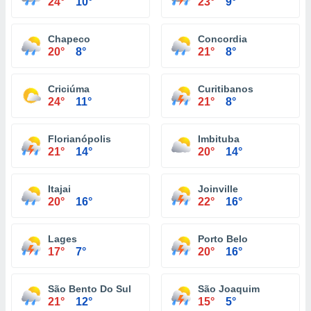
24°
10°
23°
9°
Chapeco
Concordia
20°
8°
21°
8°
Criciúma
Curitibanos
24°
11°
21°
8°
Florianópolis
Imbituba
21°
14°
20°
14°
Itajai
Joinville
20°
16°
22°
16°
Lages
Porto Belo
17°
7°
20°
16°
São Bento Do Sul
São Joaquim
21°
12°
15°
5°