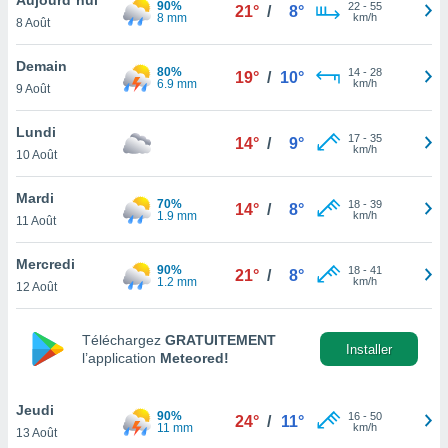
90%
n «
22
-
55
21°
/
8°
8 mm
km/h
8 Août
 et
r »,
cédez au
Demain
80%
14
-
28
19°
/
10°
 et vous
6.9 mm
km/h
9 Août
z
ation de
Lundi
17
-
35
14°
/
9°
km/h
10 Août
qu'ils
 nous ou
aires,
Mardi
70%
18
-
39
14°
/
8°
1.9 mm
km/h
11 Août
nt de
t
Mercredi
90%
18
-
41
er le
21°
/
8°
1.2 mm
km/h
12 Août
ement
te, ainsi
Téléchargez
GRATUITEMENT
per un
Installer
l’application
Meteored!
écifique
us
de la
Jeudi
90%
16
-
50
24°
/
11°
 et du
11 mm
km/h
13 Août