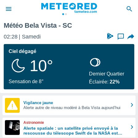
Météo Bela Vista - SC
e
ntialité
02:28
Samedi
...
enu de
o.com
Ciel dégagé
o.com) a
10°
aré par
onnels
Dernier Quartier
arantir
Sensation de 8°
Éclairée:
22%
té des
ions
. Vous
accéder
Vigilance jaune
e en
Alerte autre de niveau modéré à Bela Vista aujourd’hui
 les
Astronomie
s :
Alerte spatiale : un satellite privé envoyé à la
rescousse du télescope Swift de la NASA est
r les