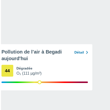
Pollution de l'air à Begadi
Détail
aujourd'hui
Dégradée
44
O₃ (111 µg/m³)