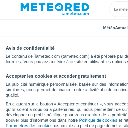
Météo
Actual
Avis de confidentialité
Le contenu de Tameteo.com (tameteo.com) a été préparé par des 
fournies. Vous pouvez accéder à ce site en utilisant les options 
Accepter les cookies et accéder gratuitement
Accueil
Inde
Maharashtra
Begadi
La publicité numérique personnalisée, basée sur des information
similaires, nous permet de financer notre activité afin de conti
Météo Begadi
qualité.
En cliquant sur le bouton « Accepter et continuer », vous accéde
21:50
Jeudi
qu'ils soient à nous ou à partenaires, qui nous permettent de sui
développer un profil spécifique pour vous montrer de la publicit
trouver plus d'informations dans notre
Politique de cookies
et re
Ciel variable
Paramètres des cookies
disponible au pied de page de notre si