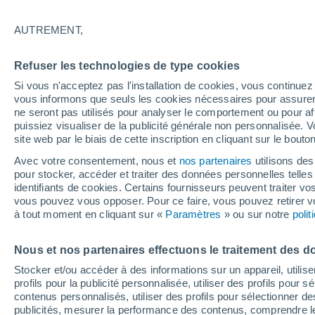
26°
AUTREMENT,
Dernier Qu
Refuser les technologies de type cookies
Éclairée:
4
Sensation de 28°
Si vous n'acceptez pas l'installation de cookies, vous continu
vous informons que seuls les cookies nécessaires pour assurer la
ne seront pas utilisés pour analyser le comportement ou pour af
puissiez visualiser de la publicité générale non personnalisée. V
Flash info
site web par le biais de cette inscription en cliquant sur le bouto
Une nouvelle canicule attendue la semaine
prochaine en France !
Avec votre consentement, nous et
nos partenaires
utilisons des
pour stocker, accéder et traiter des données personnelles telles 
Météo 1 - 7 jours
Heure par heure
Actualité
Carte
identifiants de cookies. Certains fournisseurs peuvent traiter vo
vous pouvez vous opposer. Pour ce faire, vous pouvez retirer
à tout moment en cliquant sur «
Paramètres
» ou sur notre
poli
Demain
Samedi
D
Aujourd´hui
Nous et nos partenaires effectuons le traitement des d
7 Août
8 Août
6 Août
Stocker et/ou accéder à des informations sur un appareil, utilise
profils pour la publicité personnalisée, utiliser des profils pour 
contenus personnalisés, utiliser des profils pour sélectionner
publicités, mesurer la performance des contenus, comprendre le
90%
90%
90%