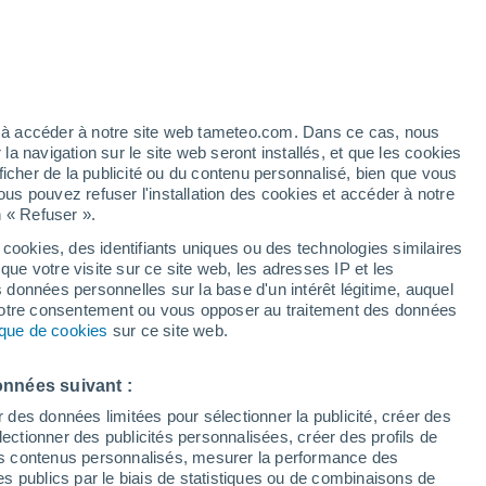
Pluies modérées attendues
Demain après-midi
artier
8%
ez à accéder à notre site web tameteo.com. Dans ce cas, nous
 navigation sur le site web seront installés, et que les cookies
ficher de la publicité ou du contenu personnalisé, bien que vous
ous pouvez refuser l'installation des cookies et accéder à notre
n « Refuser ».
 cookies, des identifiants uniques ou des technologies similaires
que votre visite sur ce site web, les adresses IP et les
 de couverture nuageuse
Radar de pluie
Satellites
Modèles
s données personnelles sur la base d'un intérêt légitime, auquel
 votre consentement ou vous opposer au traitement des données
tique de cookies
sur ce site web.
imanche
Lundi
Mardi
Mercredi
onnées suivant :
9 Août
10 Août
11 Août
12 Août
r des données limitées pour sélectionner la publicité, créer des
sélectionner des publicités personnalisées, créer des profils de
 des contenus personnalisés, mesurer la performance des
s publics par le biais de statistiques ou de combinaisons de
90%
90%
90%
90%