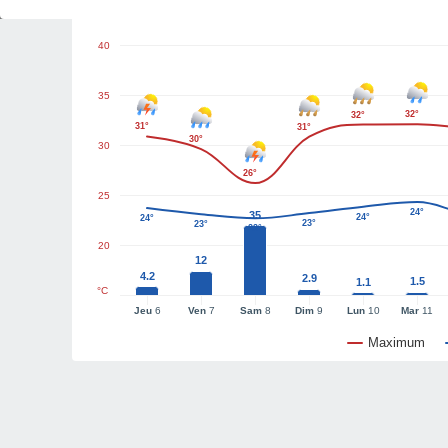
Graphiques météo
40
35
32°
32°
31°
31°
30°
30
26°
25
24°
35
24°
24°
23°
23°
23°
20
12
4.2
2.9
1.5
1.1
°C
Jeu
6
Ven
7
Sam
8
Dim
9
Lun
10
Mar
11
Maximum