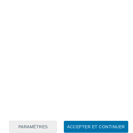
Calendrier lunaire
Lun
Mar
Mer
Jeu
Ven
Sam
Dim
6
7
8
9
10
11
12
13
14
15
16
17
18
19
PARAMÈTRES
ACCEPTER ET CONTINUER