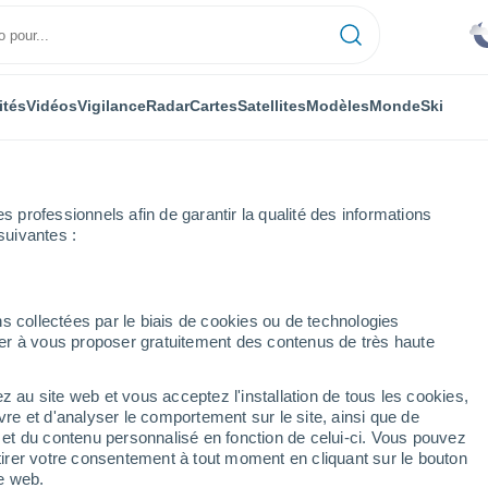
ités
Vidéos
Vigilance
Radar
Cartes
Satellites
Modèles
Monde
Ski
professionnels afin de garantir la qualité des informations
suivantes :
s collectées par le biais de cookies ou de technologies
nuer à vous proposer gratuitement des contenus de très haute
z au site web et vous acceptez l'installation de tous les cookies,
...
vre et d'analyser le comportement sur le site, ainsi que de
é et du contenu personnalisé en fonction de celui-ci. Vous pouvez
Heure par heure
tirer votre consentement à tout moment en cliquant sur le bouton
Pluie faible dans les prochaines
te web.
heures