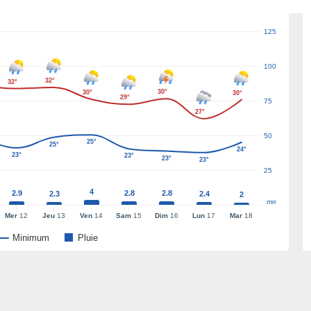
125
100
32°
32°
30°
30°
30°
29°
75
27°
50
25°
25°
24°
23°
23°
23°
23°
25
4
2.9
2.8
2.8
2.3
2.4
2
mm
Mer
12
Jeu
13
Ven
14
Sam
15
Dim
16
Lun
17
Mar
18
Minimum
Pluie