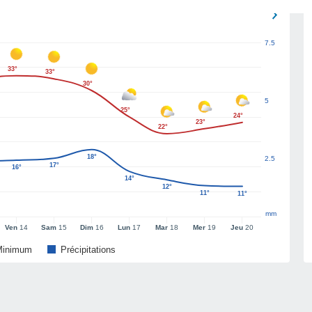
7.5
33°
33°
30°
5
25°
24°
23°
22°
18°
2.5
17°
16°
14°
12°
11°
11°
mm
Ven
14
Sam
15
Dim
16
Lun
17
Mar
18
Mer
19
Jeu
20
Minimum
Précipitations