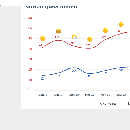
Graphiques météo
40
35
32°
29°
29°
30
26°
26°
25°
25
20
15
16°
16°
15°
13°
13°
12°
10
°C
Sam
8
Dim
9
Lun
10
Mar
11
Mer
12
Jeu
13
Maximum