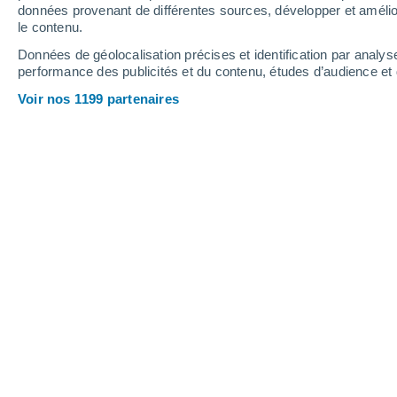
données provenant de différentes sources, développer et amélior
le contenu.
29°
/
13°
26°
/
16°
26°
/
12°
Données de géolocalisation précises et identification par analys
performance des publicités et du contenu, études d’audience e
11
-
26
km/h
18
-
37
km/h
15
11
-
27
km/h
Voir nos 1199 partenaires
Météo Bauffe aujourd´hui
, 8 août
Éclaircies
25°
17:00
T. ressentie
26°
Ensoleillé
25°
18:00
T. ressentie
26°
Ensoleillé
25°
19:00
T. ressentie
26°
Éclaircies
23°
20:00
T. ressentie
25°