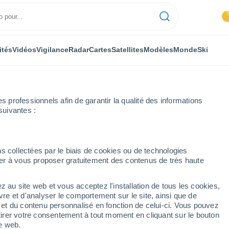
ités
Vidéos
Vigilance
Radar
Cartes
Satellites
Modèles
Monde
Ski
professionnels afin de garantir la qualité des informations
suivantes :
Bauffe
s collectées par le biais de cookies ou de technologies
nuer à vous proposer gratuitement des contenus de très haute
z au site web et vous acceptez l'installation de tous les cookies,
...
vre et d'analyser le comportement sur le site, ainsi que de
é et du contenu personnalisé en fonction de celui-ci. Vous pouvez
Heure par heure
tirer votre consentement à tout moment en cliquant sur le bouton
Intervalles nuageux dans les
te web.
prochaines heures