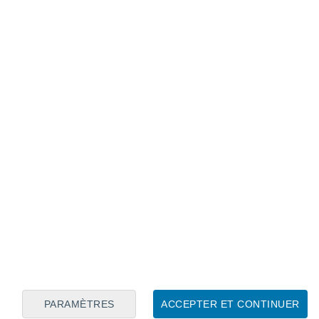
Calendrier lunaire
Lun
Mar
Mer
Jeu
Ven
Sam
Dim
8
9
10
11
12
13
14
15
16
17
18
19
20
21
PARAMÈTRES
ACCEPTER ET CONTINUER