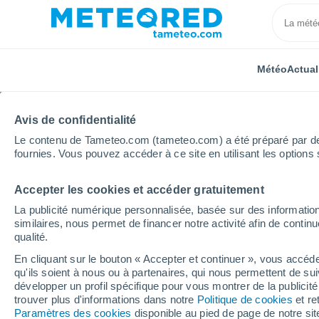
Météo
Actual
Avis de confidentialité
Le contenu de Tameteo.com (tameteo.com) a été préparé par des 
fournies. Vous pouvez accéder à ce site en utilisant les options 
Accepter les cookies et accéder gratuitement
Accueil
Belgique
Région Wallonne
Hainaut
La publicité numérique personnalisée, basée sur des information
similaires, nous permet de financer notre activité afin de conti
Météo Bauffe
qualité.
En cliquant sur le bouton « Accepter et continuer », vous accéde
17:37
Samedi
qu'ils soient à nous ou à partenaires, qui nous permettent de sui
développer un profil spécifique pour vous montrer de la publicit
trouver plus d'informations dans notre
Politique de cookies
et re
Ensoleillé
Paramètres des cookies
disponible au pied de page de notre si