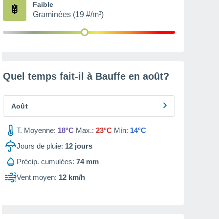
Faible
Graminées (19 #/m³)
Quel temps fait-il à Bauffe en
août
?
Août
T. Moyenne:
18°C
Max.:
23°C
Mín:
14°C
Jours de pluie:
12
jours
Précip. cumulées:
74 mm
Vent moyen:
12 km/h