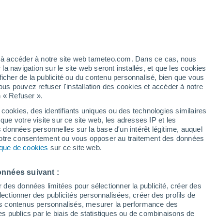
Vigilance jaune
Alerte canicule de niveau modéré à
Bauffe aujourd’hui
h
ez à accéder à notre site web tameteo.com. Dans ce cas, nous
 navigation sur le site web seront installés, et que les cookies
ficher de la publicité ou du contenu personnalisé, bien que vous
ous pouvez refuser l'installation des cookies et accéder à notre
n « Refuser ».
 cookies, des identifiants uniques ou des technologies similaires
que votre visite sur ce site web, les adresses IP et les
 de couverture nuageuse
Radar de pluie
Satellites
Modèles
s données personnelles sur la base d'un intérêt légitime, auquel
 votre consentement ou vous opposer au traitement des données
tique de cookies
sur ce site web.
Mardi
Mercredi
Jeudi
Vendredi
onnées suivant :
11 Août
12 Août
13 Août
14 Août
r des données limitées pour sélectionner la publicité, créer des
sélectionner des publicités personnalisées, créer des profils de
 des contenus personnalisés, mesurer la performance des
s publics par le biais de statistiques ou de combinaisons de