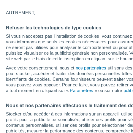
25°
AUTREMENT,
Est
Refuser les technologies de type cookies
Sensation de 26°
6
-
17 km/
Si vous n'acceptez pas l'installation de cookies, vous continu
vous informons que seuls les cookies nécessaires pour assurer la
ne seront pas utilisés pour analyser le comportement ou pour af
puissiez visualiser de la publicité générale non personnalisée. V
Flash info
site web par le biais de cette inscription en cliquant sur le bouto
Encore de la chaleur !
Avec votre consentement, nous et
nos partenaires
utilisons des
pour stocker, accéder et traiter des données personnelles telles 
Météo 1 - 7 jours
Heure par heure
Actualité
Carte
identifiants de cookies. Certains fournisseurs peuvent traiter vo
vous pouvez vous opposer. Pour ce faire, vous pouvez retirer
à tout moment en cliquant sur «
Paramètres
» ou sur notre
poli
Demain
Lundi
Aujourd´hui
Nous et nos partenaires effectuons le traitement des d
9 Août
10 Août
8 Août
Stocker et/ou accéder à des informations sur un appareil, utilise
profils pour la publicité personnalisée, utiliser des profils pour 
contenus personnalisés, utiliser des profils pour sélectionner
publicités, mesurer la performance des contenus, comprendre le