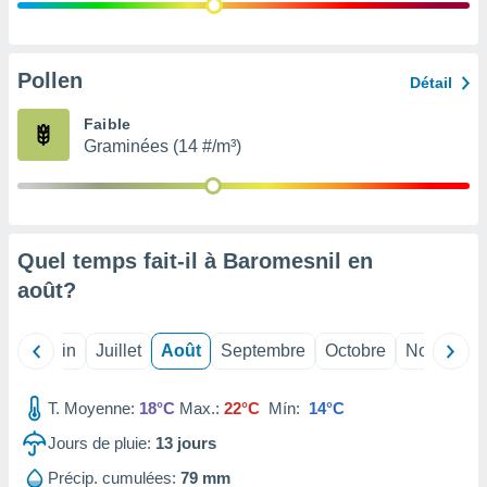
nées
lles sur
d'un
égitime,
Pollen
Détail
vous
vous
Faible
 Pour ce
Graminées (14 #/m³)
ous
etirer
ement
 opposer
Quel temps fait-il à Baromesnil en
ement
nées à
août
?
ment en
 sur «
res
» ou
Mai
Juin
Juillet
Août
Septembre
Octobre
Novembre
e
que de
kies
T. Moyenne:
18°C
Max.:
22°C
Mín:
14°C
ite web.
Jours de pluie:
13
jours
t nos
Précip. cumulées:
79 mm