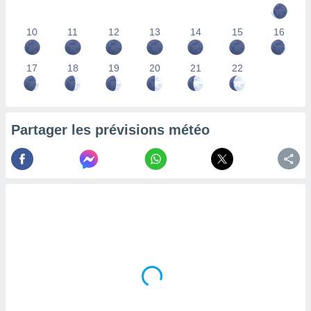
lisés,
des
10
11
12
13
14
15
16
our
nner des
s
17
18
19
20
21
22
lisés,
la
ance des
s,
Partager les prévisions météo
la
ance des
s,
dre les
par le
ques ou
inaisons
ées
nt de
tes
,
er et
r les