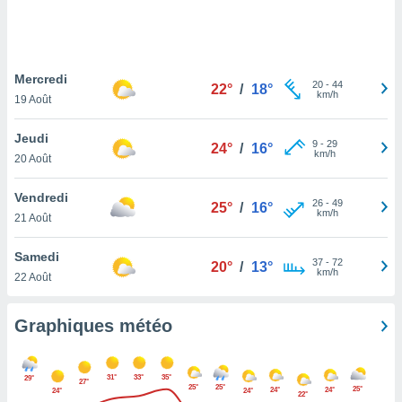
logies
e
s
Mercredi
tez pas
20
-
44
22°
/
18°
km/h
ation de
19 Août
, vous
z à
Jeudi
9
-
29
24°
/
16°
à notre
km/h
20 Août
.com.
Vendredi
 cas,
26
-
49
25°
/
16°
km/h
us
21 Août
ns que
s
Samedi
37
-
72
20°
/
13°
km/h
22 Août
ires
urer la
on sur le
Graphiques météo
 seront
, et que
ies ne
31°
33°
35°
29°
27°
as
25°
25°
25°
24°
24°
24°
24°
22°