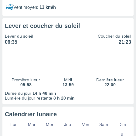
ires
ons le
Vent moyen:
13 km/h
ent des
es
 :
Lever et coucher du soleil
et/ou
Lever du soleil
Coucher du soleil
 à des
06:35
21:23
ions sur
eil,
des
limitées
nner la
, créer
Première lueur
Midi
Dernière lueur
ils pour
05:58
13:59
22:00
ité
Durée du jour
14 h 48 min
lisée,
Lumière du jour restante
8 h 20 min
des
our
nner des
Calendrier lunaire
és
lisées,
Lun
Mar
Mer
Jeu
Ven
Sam
Dim
s profils
9
enus