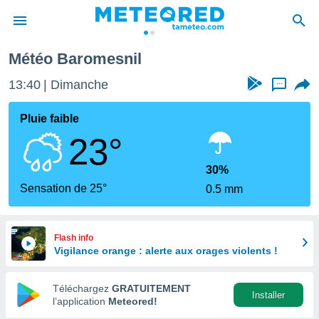
Météo Baromesnil
e
ntialité
13:40
Dimanche
...
enu de
o.com
Pluie faible
o.com) a
23°
aré par
onnels
30%
arantir
Sensation de 25°
0.5 mm
té des
ions
. Vous
accéder
Flash info
e en
Vigilance orange : alerte aux orages violents !
 les
Téléchargez
GRATUITEMENT
s :
Installer
l’application
Meteored!
r les