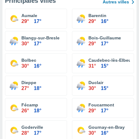
Principales villes
Autres villes
Aumale
Barentin
29°
17°
29°
16°
Blangy-sur-Bresle
Bois-Guillaume
30°
17°
29°
17°
Bolbec
Caudebec-lès-Elbeuf
30°
16°
31°
15°
Dieppe
Duclair
27°
18°
30°
15°
Fécamp
Foucarmont
26°
18°
29°
17°
Goderville
Gournay-en-Bray
28°
17°
30°
16°