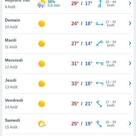
30%
n «
22
-
44
29°
/
17°
0.6 mm
km/h
9 Août
 et
r »,
cédez au
Demain
17
-
32
24°
/
18°
 et vous
km/h
10 Août
z
ation de
Mardi
16
-
34
27°
/
14°
km/h
11 Août
qu'ils
 nous ou
aires,
Mercredi
16
-
29
31°
/
16°
km/h
12 Août
nt de
t
Jeudi
13
-
27
er le
33°
/
18°
km/h
13 Août
ement
te, ainsi
Vendredi
17
-
37
35°
/
21°
km/h
per un
14 Août
écifique
us
Samedi
15
-
33
de la
25°
/
19°
km/h
15 Août
 et du