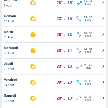
n «
19
-
39
28°
/
15°
km/h
9 Août
 et
r »,
cédez au
Demain
15
-
30
23°
/
15°
 et vous
km/h
10 Août
z
ation de
Mardi
18
-
33
26°
/
13°
km/h
11 Août
qu'ils
 nous ou
aires,
Mercredi
14
-
31
30°
/
14°
km/h
12 Août
nt de
t
Jeudi
11
-
25
er le
33°
/
16°
km/h
13 Août
ement
te, ainsi
Vendredi
16
-
29
30°
/
20°
km/h
per un
14 Août
écifique
us
Samedi
15
-
32
de la
28°
/
18°
km/h
15 Août
 et du