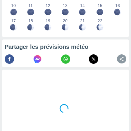
lisés,
10
11
12
13
14
15
16
des
our
17
18
19
20
21
22
nner des
s
lisés,
la
ance des
Partager les prévisions météo
s,
la
ance des
s,
dre les
par le
ques ou
inaisons
ées
nt de
tes
,
er et
r les