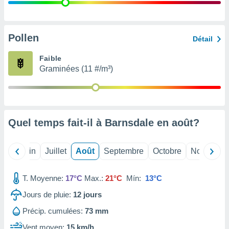
nées
lles sur
d'un
égitime,
Pollen
Détail
vous
vous
Faible
 Pour ce
Graminées (11 #/m³)
ous
etirer
ement
 opposer
Quel temps fait-il à Barnsdale en
août
?
ement
nées à
ment en
Mai
Juin
Juillet
Août
Septembre
Octobre
Novembre
 sur «
res
» ou
e
T. Moyenne:
17°C
Max.:
21°C
Mín:
13°C
que de
kies
Jours de pluie:
12
jours
ite web.
Précip. cumulées:
73 mm
t nos
Vent moyen:
15 km/h