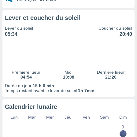
ires
ons le
ent des
Lever et coucher du soleil
es
 :
Lever du soleil
Coucher du soleil
et/ou
05:34
20:40
 à des
ions sur
eil,
des
limitées
Première lueur
Midi
Dernière lueur
nner la
04:54
13:08
21:20
, créer
ils pour
Durée du jour
15 h 6 min
ité
Temps restant avant le lever de soleil
1h 7min
lisée,
des
Calendrier lunaire
our
nner des
Lun
Mar
Mer
Jeu
Ven
Sam
Dim
és
lisées,
9
s profils
enus