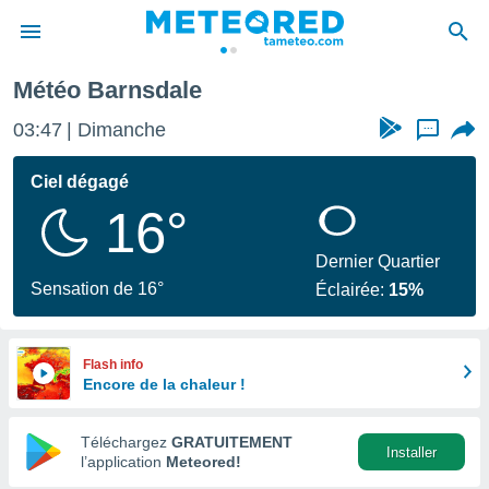
Météo Barnsdale
e
ntialité
03:47
Dimanche
...
enu de
o.com
Ciel dégagé
o.com) a
16°
aré par
onnels
Dernier Quartier
arantir
Sensation de 16°
Éclairée:
15%
té des
ions
. Vous
accéder
Flash info
e en
Encore de la chaleur !
 les
Téléchargez
GRATUITEMENT
s :
Installer
l’application
Meteored!
r les