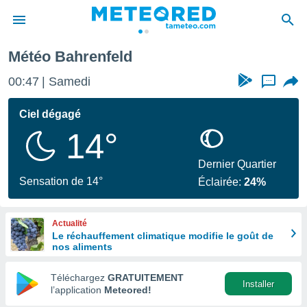
Météo Bahrenfeld
e
ntialité
00:47
Samedi
...
enu de
o.com
Ciel dégagé
o.com) a
14°
aré par
onnels
Dernier Quartier
arantir
Sensation de 14°
Éclairée:
24%
té des
ions
. Vous
Actualité
accéder
Le réchauffement climatique modifie le goût de
e en
nos aliments
 les
Téléchargez
GRATUITEMENT
s :
Installer
l’application
Meteored!
r les