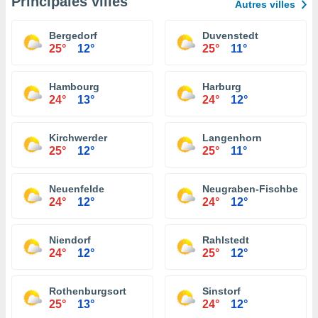
Principales villes
Autres villes
Bergedorf
Duvenstedt
25°
12°
25°
11°
Hambourg
Harburg
24°
13°
24°
12°
Kirchwerder
Langenhorn
25°
12°
25°
11°
Neuenfelde
Neugraben-Fischbek
24°
12°
24°
12°
Niendorf
Rahlstedt
24°
12°
25°
12°
Rothenburgsort
Sinstorf
25°
13°
24°
12°