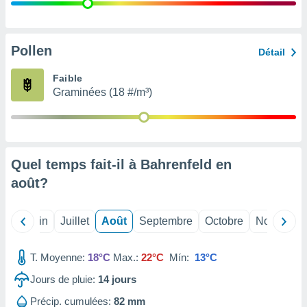
nées
lles sur
d'un
égitime,
Pollen
Détail
vous
vous
Faible
 Pour ce
Graminées (18 #/m³)
ous
etirer
ement
 opposer
Quel temps fait-il à Bahrenfeld en
ement
nées à
août
?
ment en
 sur «
res
» ou
Mai
Juin
Juillet
Août
Septembre
Octobre
Novembre
e
que de
kies
T. Moyenne:
18°C
Max.:
22°C
Mín:
13°C
ite web.
Jours de pluie:
14
jours
t nos
Précip. cumulées:
82 mm