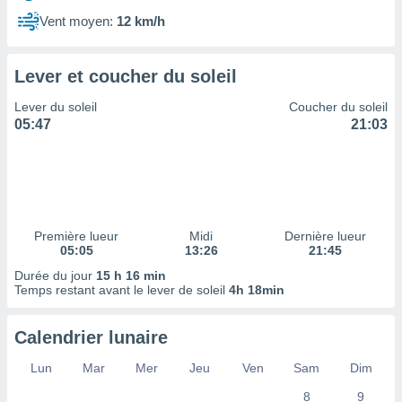
ires
ons le
Vent moyen:
12 km/h
ent des
es
 :
Lever et coucher du soleil
et/ou
Lever du soleil
Coucher du soleil
 à des
05:47
21:03
ions sur
eil,
des
limitées
nner la
, créer
Première lueur
Midi
Dernière lueur
ils pour
05:05
13:26
21:45
ité
Durée du jour
15 h 16 min
lisée,
Temps restant avant le lever de soleil
4h 18min
des
our
nner des
Calendrier lunaire
és
lisées,
Lun
Mar
Mer
Jeu
Ven
Sam
Dim
s profils
8
9
enus