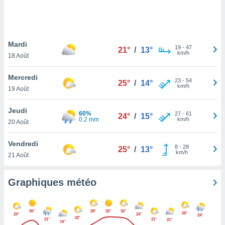
logies
e
s
Mardi
tez pas
19
-
47
21°
/
13°
km/h
ation de
18 Août
, vous
z à
Mercredi
23
-
54
25°
/
14°
à notre
km/h
19 Août
.com.
Jeudi
 cas,
60%
27
-
61
24°
/
15°
0.2 mm
km/h
us
20 Août
ns que
s
Vendredi
8
-
28
25°
/
13°
km/h
21 Août
ires
urer la
on sur le
Graphiques météo
 seront
, et que
ies ne
30°
28°
32°
32°
25°
24°
24°
24°
as
22°
21°
21°
21°
19°