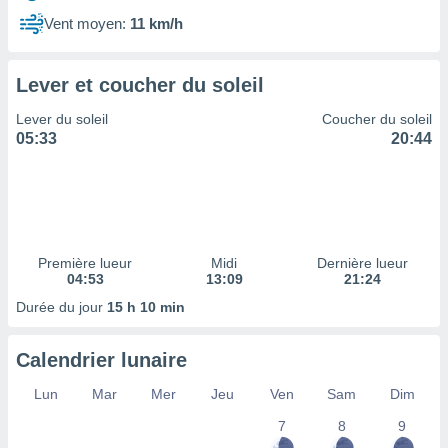
ires
ons le
Vent moyen:
11 km/h
ent des
es
 :
Lever et coucher du soleil
et/ou
Lever du soleil
Coucher du soleil
 à des
05:33
20:44
ions sur
eil,
des
limitées
nner la
, créer
Première lueur
Midi
Dernière lueur
ils pour
04:53
13:09
21:24
ité
Durée du jour
15 h 10 min
lisée,
des
our
Calendrier lunaire
nner des
és
Lun
Mar
Mer
Jeu
Ven
Sam
Dim
lisées,
7
8
9
s profils
enus