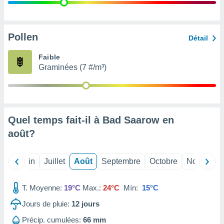
nées
lles sur
d'un
égitime,
Pollen
Détail
vous
vous
Faible
 Pour ce
Graminées (7 #/m³)
ous
etirer
ement
 opposer
Quel temps fait-il à Bad Saarow en
ement
nées à
août
?
ment en
 sur «
res
» ou
Mai
Juin
Juillet
Août
Septembre
Octobre
Novembre
e
que de
kies
T. Moyenne:
19°C
Max.:
24°C
Mín:
15°C
ite web.
Jours de pluie:
12
jours
t nos
Précip. cumulées:
66 mm