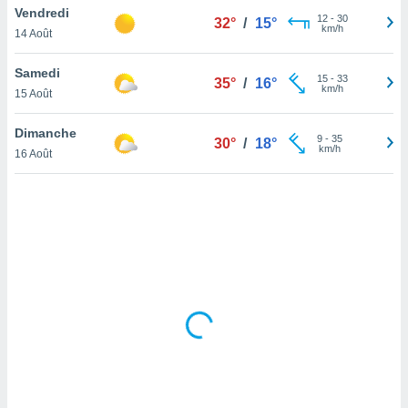
Vendredi
lisé en
12
-
30
32°
/
15°
km/h
 de
14 Août
. Vous
rouver
Samedi
15
-
33
35°
/
16°
km/h
15 Août
ations
re
Dimanche
que de
9
-
35
30°
/
18°
km/h
kies
16 Août
r votre
ement à
ment en
sur le
res des
kies
le au
page de
te web.
MENT,
 les