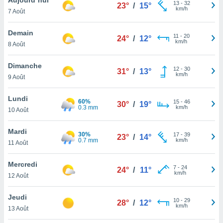
n «
13
-
32
23°
/
15°
km/h
7 Août
 et
r »,
cédez au
Demain
11
-
20
24°
/
12°
 et vous
km/h
8 Août
z
ation de
Dimanche
12
-
30
31°
/
13°
km/h
9 Août
qu'ils
 nous ou
aires,
Lundi
60%
15
-
46
30°
/
19°
0.3 mm
km/h
10 Août
nt de
t
Mardi
30%
17
-
39
er le
23°
/
14°
0.7 mm
km/h
11 Août
ement
te, ainsi
Mercredi
7
-
24
24°
/
11°
km/h
per un
12 Août
écifique
us
Jeudi
10
-
29
de la
28°
/
12°
km/h
13 Août
 et du