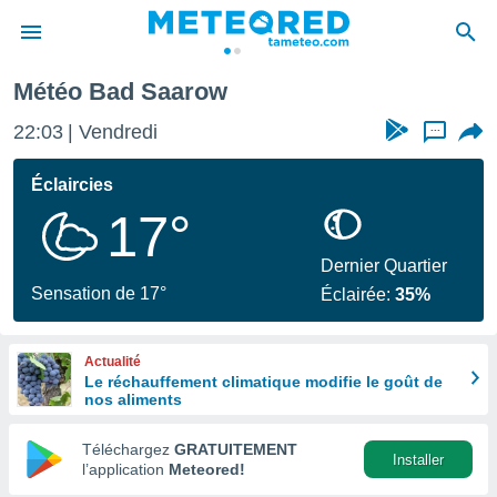
Météo Bad Saarow
e
ntialité
22:03
Vendredi
...
enu de
o.com
Éclaircies
o.com) a
17°
aré par
onnels
Dernier Quartier
arantir
Sensation de 17°
Éclairée:
35%
té des
ions
. Vous
Actualité
accéder
Le réchauffement climatique modifie le goût de
e en
nos aliments
 les
Téléchargez
GRATUITEMENT
s :
Installer
l’application
Meteored!
r les