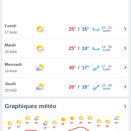
logies
e
s
Lundi
tez pas
10
-
31
25°
/
16°
km/h
ation de
17 Août
, vous
z à
Mardi
14
-
36
25°
/
14°
à notre
km/h
18 Août
.com.
Mercredi
 cas,
17
-
41
30°
/
17°
km/h
us
19 Août
ns que
s
Jeudi
15
-
48
26°
/
16°
km/h
20 Août
ires
urer la
on sur le
Graphiques météo
 seront
, et que
ies ne
31°
30°
32°
35°
30°
30°
28°
as
25°
25°
24°
24°
23°
23°