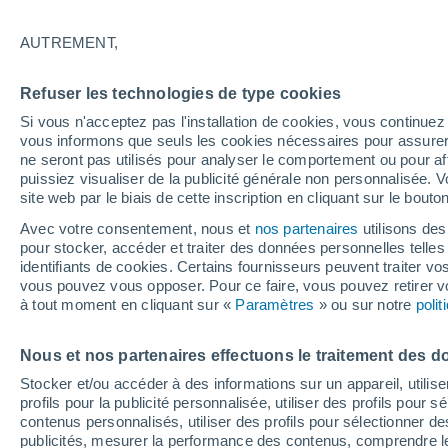
32°
AUTREMENT,
UV
7 Élev
Refuser les technologies de type cookies
Sensation de 33°
FPS
15-25
Si vous n'acceptez pas l'installation de cookies, vous continu
vous informons que seuls les cookies nécessaires pour assurer la
ne seront pas utilisés pour analyser le comportement ou pour af
puissiez visualiser de la publicité générale non personnalisée. V
Flash info
site web par le biais de cette inscription en cliquant sur le bouto
Une nouvelle canicule attendue la semaine
prochaine en France !
Avec votre consentement, nous et
nos partenaires
utilisons des
pour stocker, accéder et traiter des données personnelles telles 
Météo 1 - 7 jours
Heure par heure
Actualité
Carte
identifiants de cookies. Certains fournisseurs peuvent traiter vo
vous pouvez vous opposer. Pour ce faire, vous pouvez retirer
à tout moment en cliquant sur «
Paramètres
» ou sur notre
poli
Demain
Dimanche
Aujourd´hui
Nous et nos partenaires effectuons le traitement des d
8 Août
9 Août
7 Août
Stocker et/ou accéder à des informations sur un appareil, utilise
profils pour la publicité personnalisée, utiliser des profils pour 
contenus personnalisés, utiliser des profils pour sélectionner
publicités, mesurer la performance des contenus, comprendre le
70%
40%
30%