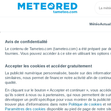
Météo
Actual
Avis de confidentialité
Le contenu de Tameteo.com (tameteo.com) a été préparé par des 
fournies. Vous pouvez accéder à ce site en utilisant les options 
Accepter les cookies et accéder gratuitement
Accueil
Russie
Oblast de Voronej
Babyakovo
La publicité numérique personnalisée, basée sur des information
similaires, nous permet de financer notre activité afin de conti
Météo Babyakovo
qualité.
En cliquant sur le bouton « Accepter et continuer », vous accéde
12:10
Vendredi
qu'ils soient à nous ou à partenaires, qui nous permettent de sui
développer un profil spécifique pour vous montrer de la publicit
trouver plus d'informations dans notre
Politique de cookies
et re
Ensoleillé
Paramètres des cookies
disponible au pied de page de notre si