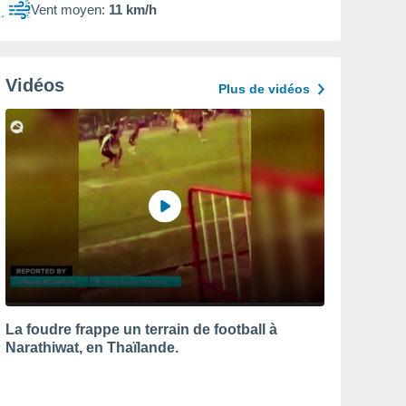
Vent moyen:
11 km/h
Vidéos
Plus de vidéos
La foudre frappe un terrain de football à
Narathiwat, en Thaïlande.