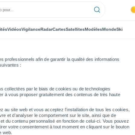
ités
Vidéos
Vigilance
Radar
Cartes
Satellites
Modèles
Monde
Ski
professionnels afin de garantir la qualité des informations
suivantes :
s collectées par le biais de cookies ou de technologies
nuer à vous proposer gratuitement des contenus de très haute
z au site web et vous acceptez l'installation de tous les cookies,
...
vre et d'analyser le comportement sur le site, ainsi que de
é et du contenu personnalisé en fonction de celui-ci. Vous pouvez
Heure par heure
tirer votre consentement à tout moment en cliquant sur le bouton
Intervalles nuageux dans les
te web.
prochaines heures