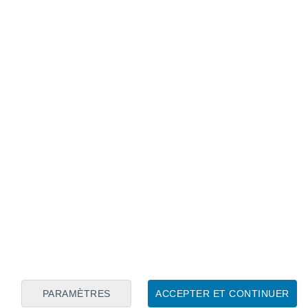
Calendrier lunaire
Lun
Mar
Mer
Jeu
Ven
Sam
Dim
7
8
9
10
11
12
13
14
15
16
17
18
19
20
PARAMÈTRES
ACCEPTER ET CONTINUER