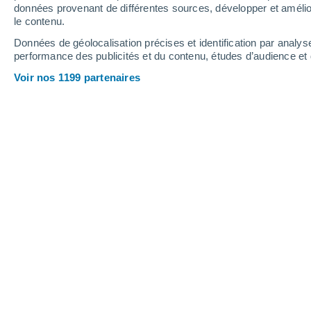
1 mm
1.1 mm
0.2 mm
données provenant de différentes sources, développer et amélior
le contenu.
31°
/
20°
27°
/
19°
33°
/
21°
Données de géolocalisation précises et identification par analys
performance des publicités et du contenu, études d’audience e
10
-
50
km/h
16
-
32
km/h
12
10
-
26
km/h
Voir nos 1199 partenaires
Météo Babyakovo aujourd´hui
, 7 août
Ensoleillé
32°
12:00
T. ressentie
33°
Ensoleillé
32°
13:00
T. ressentie
33°
Ensoleillé
33°
14:00
T. ressentie
34°
Ensoleillé
33°
15:00
T. ressentie
33°