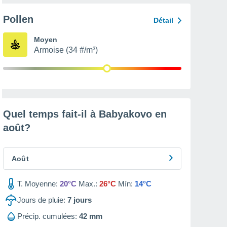
Pollen
Détail
Moyen
Armoise (34 #/m³)
Quel temps fait-il à Babyakovo en
août
?
Août
T. Moyenne:
20°C
Max.:
26°C
Mín:
14°C
Jours de pluie:
7
jours
Précip. cumulées:
42 mm