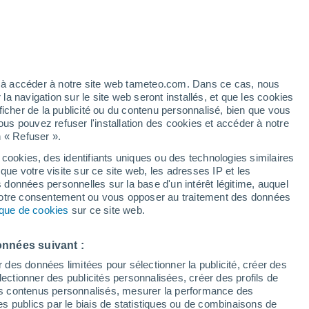
é
ez à accéder à notre site web tameteo.com. Dans ce cas, nous
 navigation sur le site web seront installés, et que les cookies
ficher de la publicité ou du contenu personnalisé, bien que vous
ous pouvez refuser l'installation des cookies et accéder à notre
n « Refuser ».
 cookies, des identifiants uniques ou des technologies similaires
que votre visite sur ce site web, les adresses IP et les
 de couverture nuageuse
Radar de pluie
Satellites
Modèles
s données personnelles sur la base d'un intérêt légitime, auquel
 votre consentement ou vous opposer au traitement des données
tique de cookies
sur ce site web.
Lundi
Mardi
Mercredi
Jeudi
onnées suivant :
10 Août
11 Août
12 Août
13 Août
r des données limitées pour sélectionner la publicité, créer des
sélectionner des publicités personnalisées, créer des profils de
 des contenus personnalisés, mesurer la performance des
s publics par le biais de statistiques ou de combinaisons de
70%
40%