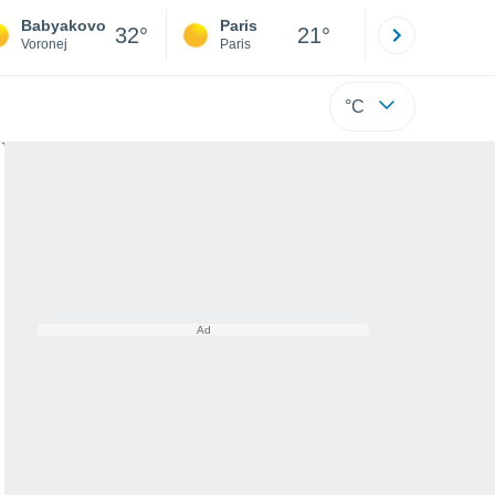
Babyakovo
Paris
Montpelli
32°
21°
Voronej
Paris
Hérault
°C