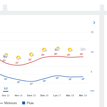
15
10
26°
26°
25°
25°
22°
22°
21°
5
14°
14°
14°
14°
13°
12°
11°
0.2
mm
Jeu
13
Ven
14
Sam
15
Dim
16
Lun
17
Mar
18
Mer
19
Minimum
Pluie