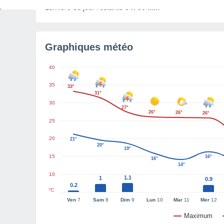
Lumière du jour restante
8 h 30 min
Graphiques météo
40
35
33°
31°
30
27°
26°
26°
26°
25
20
21°
20°
19°
15
16°
16°
14°
10
1.1
1
0.9
0.2
°C
Ven
7
Sam
8
Dim
9
Lun
10
Mar
11
Mer
12
Maximum