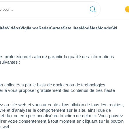
ités
Vidéos
Vigilance
Radar
Cartes
Satellites
Modèles
Monde
Ski
professionnels afin de garantir la qualité des informations
suivantes :
s collectées par le biais de cookies ou de technologies
nuer à vous proposer gratuitement des contenus de très haute
z au site web et vous acceptez l'installation de tous les cookies,
...
vre et d'analyser le comportement sur le site, ainsi que de
é et du contenu personnalisé en fonction de celui-ci. Vous pouvez
Heure par heure
tirer votre consentement à tout moment en cliquant sur le bouton
Intervalles nuageux dans les
te web.
prochaines heures