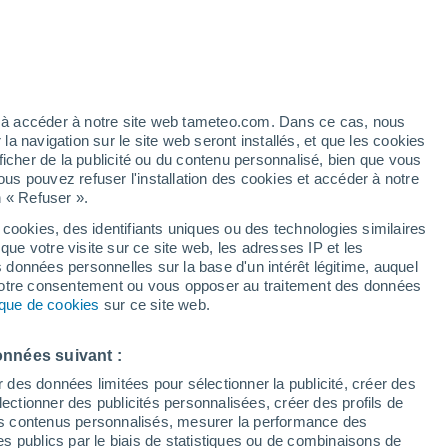
/h
ez à accéder à notre site web tameteo.com. Dans ce cas, nous
 navigation sur le site web seront installés, et que les cookies
ficher de la publicité ou du contenu personnalisé, bien que vous
ous pouvez refuser l'installation des cookies et accéder à notre
n « Refuser ».
end
ments
 cookies, des identifiants uniques ou des technologies similaires
que votre visite sur ce site web, les adresses IP et les
 de couverture nuageuse
Radar de pluie
Satellites
Modèles
s données personnelles sur la base d'un intérêt légitime, auquel
 votre consentement ou vous opposer au traitement des données
tique de cookies
sur ce site web.
Mardi
Mercredi
Jeudi
Vendredi
onnées suivant :
11 Août
12 Août
13 Août
14 Août
r des données limitées pour sélectionner la publicité, créer des
sélectionner des publicités personnalisées, créer des profils de
 des contenus personnalisés, mesurer la performance des
s publics par le biais de statistiques ou de combinaisons de