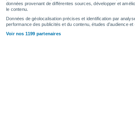
données provenant de différentes sources, développer et amélior
le contenu.
31°
/
15°
30°
/
17°
29°
/
14°
Données de géolocalisation précises et identification par analys
performance des publicités et du contenu, études d’audience e
12
-
25
km/h
17
-
35
km/h
16
15
-
27
km/h
Voir nos 1199 partenaires
Météo Autruche aujourd´hui
, 8 août
Ensoleillé
18°
09:00
T. ressentie
18°
Ensoleillé
20°
10:00
T. ressentie
20°
Ensoleillé
23°
11:00
T. ressentie
25°
Ensoleillé
25°
12:00
T. ressentie
26°