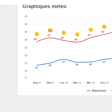
Graphiques météo
45
40
35
33°
31°
31°
30°
29°
30
28°
25
20
17°
17°
15
16°
16°
15°
14°
10
°C
Sam
8
Dim
9
Lun
10
Mar
11
Mer
12
Jeu
13
Maximum