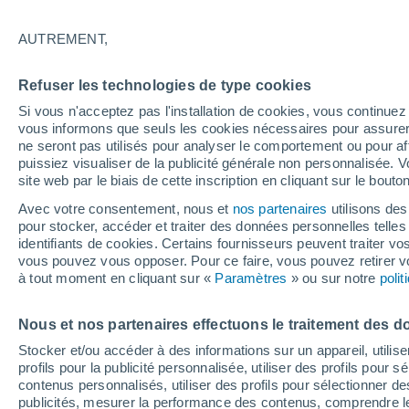
18°
AUTREMENT,
Est
Refuser les technologies de type cookies
Sensation de 18°
13
-
26 km
Si vous n'acceptez pas l'installation de cookies, vous continu
vous informons que seuls les cookies nécessaires pour assurer la
ne seront pas utilisés pour analyser le comportement ou pour af
puissiez visualiser de la publicité générale non personnalisée. V
Prévisions
site web par le biais de cette inscription en cliquant sur le bouto
Canicule en France : la vigilance orange s'ét
déjà ce samedi à 12h, découvrez les départe
Avec votre consentement, nous et
nos partenaires
utilisons des
concernés
pour stocker, accéder et traiter des données personnelles telles 
Météo 1 - 7 jours
Heure par heure
Actualité
Carte
identifiants de cookies. Certains fournisseurs peuvent traiter vo
vous pouvez vous opposer. Pour ce faire, vous pouvez retirer
à tout moment en cliquant sur «
Paramètres
» ou sur notre
poli
Demain
Lundi
Aujourd´hui
Nous et nos partenaires effectuons le traitement des d
9 Août
10 Août
8 Août
Stocker et/ou accéder à des informations sur un appareil, utilise
profils pour la publicité personnalisée, utiliser des profils pour 
contenus personnalisés, utiliser des profils pour sélectionner
publicités, mesurer la performance des contenus, comprendre le