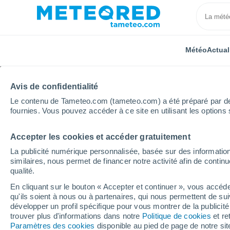
Météo
Actual
Avis de confidentialité
Le contenu de Tameteo.com (tameteo.com) a été préparé par des 
fournies. Vous pouvez accéder à ce site en utilisant les options 
Accepter les cookies et accéder gratuitement
Accueil
Grand Est
Ardennes
Autruche
La publicité numérique personnalisée, basée sur des information
similaires, nous permet de financer notre activité afin de conti
Météo Autruche
qualité.
En cliquant sur le bouton « Accepter et continuer », vous accéde
09:01
Samedi
qu'ils soient à nous ou à partenaires, qui nous permettent de sui
développer un profil spécifique pour vous montrer de la publicit
trouver plus d'informations dans notre
Politique de cookies
et re
Ensoleillé
Paramètres des cookies
disponible au pied de page de notre si