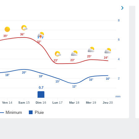
8
36°
35°
6
32°
25°
24°
4
23°
23°
20°
18°
18°
2
16°
16°
15°
12°
0.7
mm
Ven
14
Sam
15
Dim
16
Lun
17
Mar
18
Mer
19
Jeu
20
Minimum
Pluie