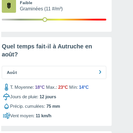
Faible
Graminées (11 #/m³)
Quel temps fait-il à Autruche en
août
?
Août
T. Moyenne:
18°C
Max.:
23°C
Mín:
14°C
Jours de pluie:
12
jours
Précip. cumulées:
75 mm
Vent moyen:
11 km/h