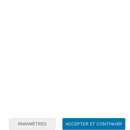
Calendrier lunaire
Lun
Mar
Mer
Jeu
Ven
Sam
Dim
8
9
10
11
12
13
14
15
16
17
18
19
20
21
PARAMÈTRES
ACCEPTER ET CONTINUER