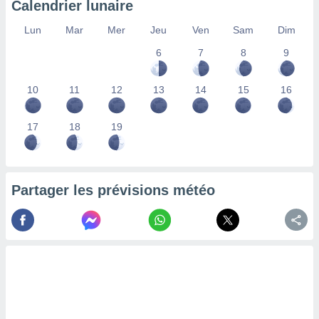
Calendrier lunaire
lisés,
des
Lun
Mar
Mer
Jeu
Ven
Sam
Dim
our
6
7
8
9
nner des
s
lisés,
10
11
12
13
14
15
16
la
ance des
s,
17
18
19
la
ance des
s,
dre les
Partager les prévisions météo
par le
ques ou
inaisons
ées
nt de
tes
,
er et
r les