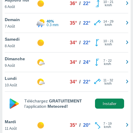
n «
10
-
21
36°
/
22°
km/h
6 Août
 et
r »,
cédez au
Demain
40%
14
-
29
35°
/
22°
 et vous
0.3 mm
km/h
7 Août
z
ation de
Samedi
10
-
21
34°
/
22°
km/h
8 Août
qu'ils
 nous ou
aires,
Dimanche
7
-
22
34°
/
24°
km/h
9 Août
nt de
t
Lundi
11
-
32
er le
34°
/
22°
km/h
10 Août
ement
te, ainsi
Téléchargez
GRATUITEMENT
per un
Installer
l’application
Meteored!
écifique
us
de la
Mardi
7
-
19
35°
/
20°
 et du
km/h
11 Août