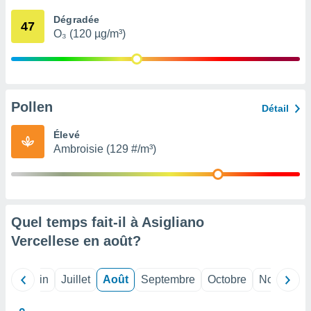
nées
Dégradée
lles sur
47
O₃ (120 µg/m³)
d'un
égitime,
vous
vous
 Pour ce
ous
Pollen
Détail
etirer
Élevé
ement
Ambroisie (129 #/m³)
 opposer
ement
nées à
ment en
 sur «
res
» ou
Quel temps fait-il à Asigliano
e
Vercellese en
août
?
que de
kies
ite web.
Mai
Juin
Juillet
Août
Septembre
Octobre
Novembre
t nos