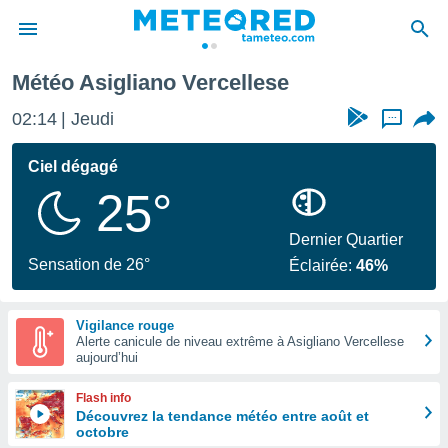
Météo Asigliano Vercellese
e
ntialité
02:14
Jeudi
...
enu de
o.com
Ciel dégagé
o.com) a
25°
aré par
onnels
Dernier Quartier
arantir
Sensation de 26°
Éclairée:
46%
té des
ions
. Vous
Vigilance rouge
accéder
Alerte canicule de niveau extrême à Asigliano Vercellese
e en
aujourd’hui
 les
Flash info
s :
Découvrez la tendance météo entre août et
octobre
r les