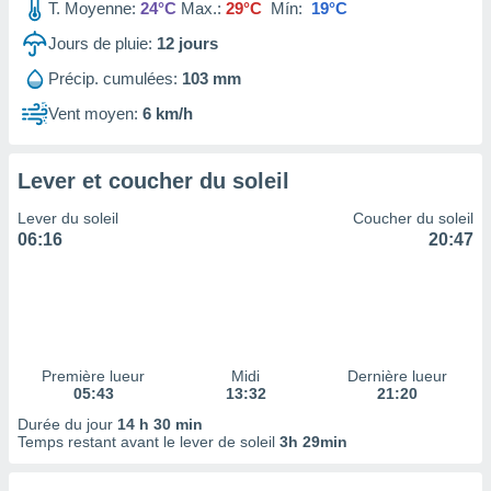
ires
T. Moyenne:
24°C
Max.:
29°C
Mín:
19°C
ons le
Jours de pluie:
12
jours
ent des
es
Précip. cumulées:
103 mm
 :
Vent moyen:
6 km/h
et/ou
 à des
ions sur
eil,
Lever et coucher du soleil
des
Lever du soleil
Coucher du soleil
limitées
06:16
20:47
nner la
, créer
ils pour
ité
lisée,
des
Première lueur
Midi
Dernière lueur
our
05:43
13:32
21:20
nner des
Durée du jour
14 h 30 min
és
Temps restant avant le lever de soleil
3h 29min
lisées,
s profils
enus