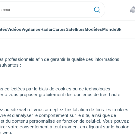
ités
Vidéos
Vigilance
Radar
Cartes
Satellites
Modèles
Monde
Ski
professionnels afin de garantir la qualité des informations
suivantes :
o de la Ventana
s collectées par le biais de cookies ou de technologies
nuer à vous proposer gratuitement des contenus de très haute
tana
z au site web et vous acceptez l'installation de tous les cookies,
...
vre et d'analyser le comportement sur le site, ainsi que de
é et du contenu personnalisé en fonction de celui-ci. Vous pouvez
Heure par heure
tirer votre consentement à tout moment en cliquant sur le bouton
Ciel couvert dans les prochaines
te web.
heures