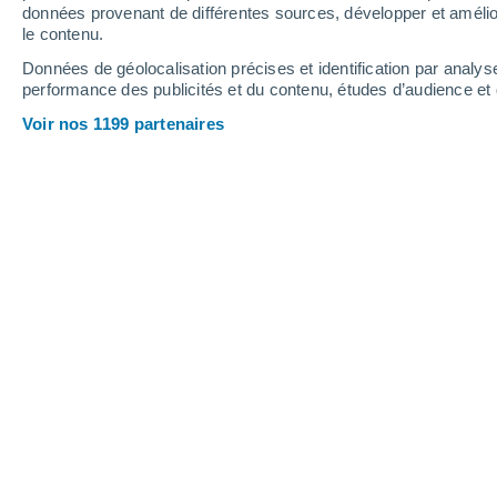
0.3 mm
données provenant de différentes sources, développer et amélior
le contenu.
9°
/
0°
6°
/
-1°
9°
/
0°
Données de géolocalisation précises et identification par analys
performance des publicités et du contenu, études d’audience e
37
-
58
km/h
39
-
64
km/h
38
21
-
36
km/h
Voir nos 1199 partenaires
Météo Arroyo de la Ventana aujourd´
Couvert
3°
01:00
T. ressentie
0°
Couvert
4°
02:00
T. ressentie
0°
Couvert
4°
03:00
T. ressentie
0°
Ciel variable
2°
05:00
T. ressentie
-1°