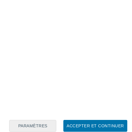
Calendrier lunaire
Lun
Mar
Mer
Jeu
Ven
Sam
Dim
6
7
8
9
10
11
12
13
14
15
16
PARAMÈTRES
ACCEPTER ET CONTINUER