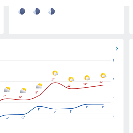
17
18
19
8
6
14°
13°
12°
12°
8°
7°
6°
4
4°
4°
3°
2°
2°
2
-1°
-1°