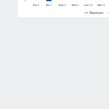
°C
Jeu
6
Ven
7
Sam
8
Dim
9
Lun
10
Mar
11
Maximum