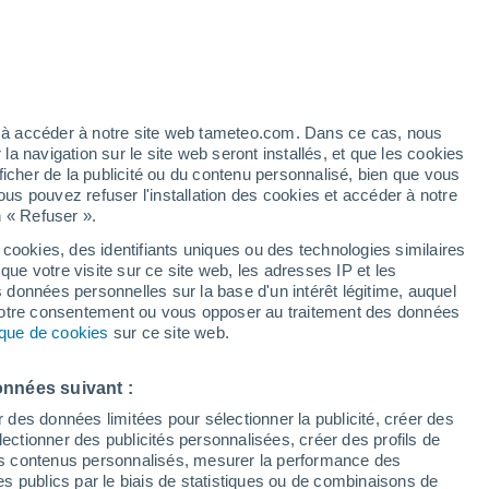
artier
4%
ez à accéder à notre site web tameteo.com. Dans ce cas, nous
 navigation sur le site web seront installés, et que les cookies
ficher de la publicité ou du contenu personnalisé, bien que vous
ous pouvez refuser l'installation des cookies et accéder à notre
n « Refuser ».
tobre
 cookies, des identifiants uniques ou des technologies similaires
que votre visite sur ce site web, les adresses IP et les
de pluie
Radar de pluie
Satellites
Modèles
s données personnelles sur la base d'un intérêt légitime, auquel
 votre consentement ou vous opposer au traitement des données
tique de cookies
sur ce site web.
imanche
Lundi
Mardi
Mercredi
onnées suivant :
9 Août
10 Août
11 Août
12 Août
r des données limitées pour sélectionner la publicité, créer des
sélectionner des publicités personnalisées, créer des profils de
 des contenus personnalisés, mesurer la performance des
s publics par le biais de statistiques ou de combinaisons de