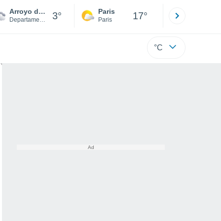
Arroyo de La Ventana
Paris
Montpelli
3°
17°
Departamento de Valcheta
Paris
Hérault
°C