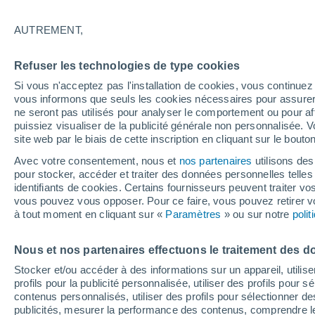
3°
AUTREMENT,
Dernier Qu
Refuser les technologies de type cookies
Éclairée:
4
Sensation de 0°
Si vous n'acceptez pas l'installation de cookies, vous continu
vous informons que seuls les cookies nécessaires pour assurer la
ne seront pas utilisés pour analyser le comportement ou pour af
puissiez visualiser de la publicité générale non personnalisée. V
Flash info
site web par le biais de cette inscription en cliquant sur le bouto
Découvrez la tendance météo entre août et oc
Avec votre consentement, nous et
nos partenaires
utilisons des
pour stocker, accéder et traiter des données personnelles telles 
Météo 1 - 7 jours
Heure par heure
Actualité
Carte 
identifiants de cookies. Certains fournisseurs peuvent traiter vo
vous pouvez vous opposer. Pour ce faire, vous pouvez retirer
à tout moment en cliquant sur «
Paramètres
» ou sur notre
poli
Demain
Samedi
D
Aujourd´hui
Nous et nos partenaires effectuons le traitement des d
7 Août
8 Août
6 Août
Stocker et/ou accéder à des informations sur un appareil, utilise
profils pour la publicité personnalisée, utiliser des profils pour 
contenus personnalisés, utiliser des profils pour sélectionner
publicités, mesurer la performance des contenus, comprendre le
50%