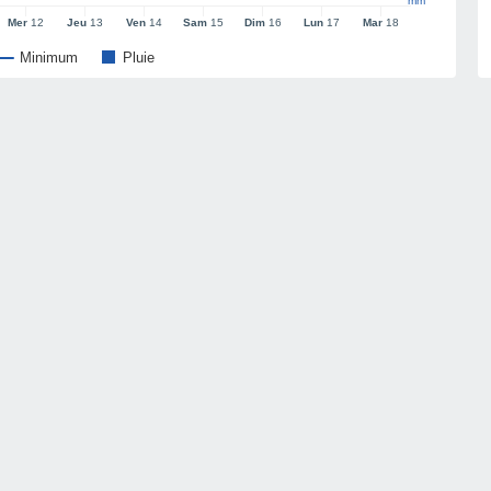
mm
Mer
12
Jeu
13
Ven
14
Sam
15
Dim
16
Lun
17
Mar
18
Minimum
Pluie