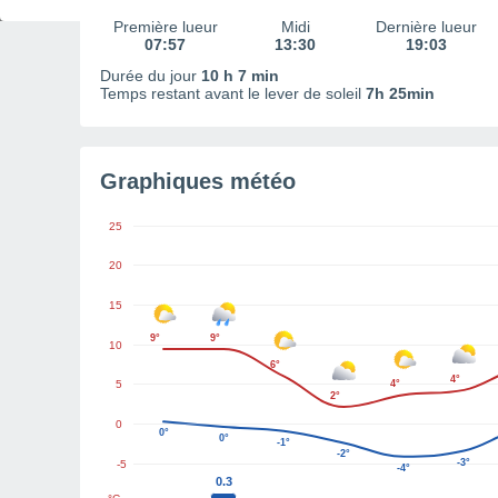
Première lueur
Midi
Dernière lueur
07:57
13:30
19:03
Durée du jour
10 h 7 min
Temps restant avant le lever de soleil
7h 25min
Graphiques météo
25
20
15
9°
9°
10
6°
4°
5
4°
2°
0
0°
0°
-1°
-2°
-3°
-5
-4°
0.3