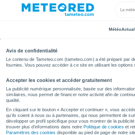
Météo
Actual
Avis de confidentialité
Le contenu de Tameteo.com (tameteo.com) a été préparé par des 
fournies. Vous pouvez accéder à ce site en utilisant les options 
Accepter les cookies et accéder gratuitement
Accueil
Argentine
Province de Río Negro
Arroy
La publicité numérique personnalisée, basée sur des information
similaires, nous permet de financer notre activité afin de conti
Météo Arroyo de la Ven
qualité.
En cliquant sur le bouton « Accepter et continuer », vous accéde
00:32
Jeudi
qu'ils soient à nous ou à partenaires, qui nous permettent de sui
développer un profil spécifique pour vous montrer de la publicit
trouver plus d'informations dans notre
Politique de cookies
et re
Couvert
Paramètres des cookies
disponible au pied de page de notre si