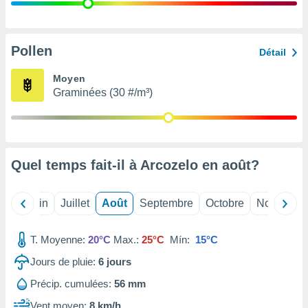
nées
lles sur
d'un
égitime,
Pollen
Détail
vous
vous
Moyen
 Pour ce
Graminées (30 #/m³)
ous
etirer
ement
 opposer
Quel temps fait-il à Arcozelo en
août
?
ement
nées à
ment en
Mai
Juin
Juillet
Août
Septembre
Octobre
Novembre
 sur «
res
» ou
e
T. Moyenne:
20°C
Max.:
25°C
Mín:
15°C
que de
kies
Jours de pluie:
6
jours
ite web.
Précip. cumulées:
56 mm
t nos
Vent moyen:
8 km/h