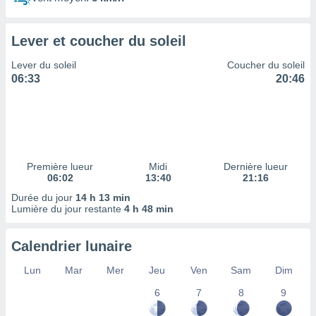
ires
ons le
ent des
Lever et coucher du soleil
es
 :
Lever du soleil
Coucher du soleil
et/ou
06:33
20:46
 à des
ions sur
eil,
des
limitées
Première lueur
Midi
Dernière lueur
nner la
06:02
13:40
21:16
, créer
ils pour
Durée du jour
14 h 13 min
ité
Lumière du jour restante
4 h 48 min
lisée,
des
Calendrier lunaire
our
nner des
Lun
Mar
Mer
Jeu
Ven
Sam
Dim
és
lisées,
6
7
8
9
s profils
enus