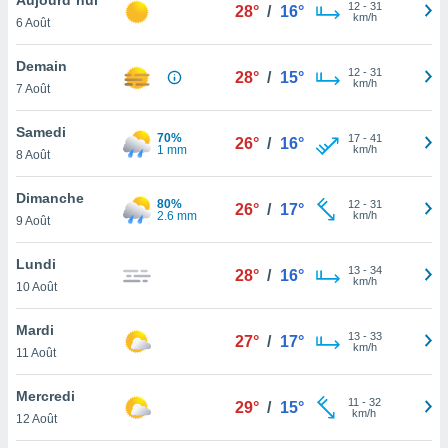
n «
12
-
31
28°
/
16°
km/h
6 Août
 et
r »,
cédez au
Demain
12
-
31
28°
/
15°
 et vous
km/h
7 Août
z
ation de
Samedi
70%
17
-
41
26°
/
16°
1 mm
km/h
8 Août
qu'ils
 nous ou
aires,
Dimanche
80%
12
-
31
26°
/
17°
2.6 mm
km/h
9 Août
nt de
t
Lundi
13
-
34
er le
28°
/
16°
km/h
10 Août
ement
te, ainsi
Mardi
13
-
33
27°
/
17°
km/h
per un
11 Août
écifique
us
Mercredi
11
-
32
de la
29°
/
15°
km/h
12 Août
 et du