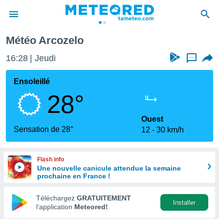
Météo Arcozelo
e
ntialité
16:28
Jeudi
...
enu de
o.com
Ensoleillé
o.com) a
28°
aré par
onnels
Ouest
arantir
Sensation de 28°
12
30 km/h
té des
ions
. Vous
Flash info
accéder
Une nouvelle canicule attendue la semaine
e en
prochaine en France !
 les
Téléchargez
GRATUITEMENT
s :
Installer
l’application
Meteored!
r les