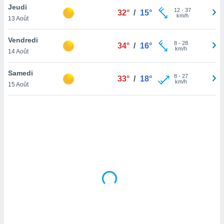
Jeudi
lisé en
12
-
37
32°
/
15°
km/h
 de
13 Août
. Vous
rouver
Vendredi
8
-
28
34°
/
16°
km/h
14 Août
ations
re
Samedi
que de
8
-
27
33°
/
18°
km/h
kies
15 Août
r votre
ement à
ment en
sur le
res des
kies
le au
page de
te web.
MENT,
 les