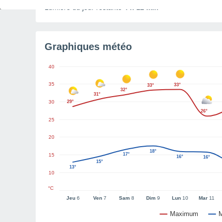
Lumière du jour restante
4 h 12 min
Graphiques météo
40
35
33°
33°
32°
31°
30
29°
26°
25
20
18°
17°
15
16°
16°
15°
13°
10
°C
Jeu
6
Ven
7
Sam
8
Dim
9
Lun
10
Mar
11
Maximum