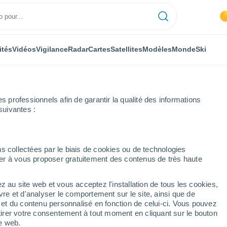
ités
Vidéos
Vigilance
Radar
Cartes
Satellites
Modèles
Monde
Ski
professionnels afin de garantir la qualité des informations
suivantes :
s collectées par le biais de cookies ou de technologies
nuer à vous proposer gratuitement des contenus de très haute
z au site web et vous acceptez l'installation de tous les cookies,
...
vre et d'analyser le comportement sur le site, ainsi que de
é et du contenu personnalisé en fonction de celui-ci. Vous pouvez
Heure par heure
tirer votre consentement à tout moment en cliquant sur le bouton
Ciel nuageux dans les
te web.
prochaines heures