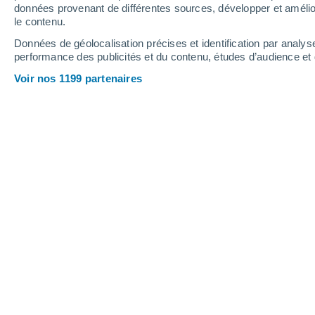
données provenant de différentes sources, développer et amélior
le contenu.
31°
/
15°
32°
/
17°
29°
/
13°
Données de géolocalisation précises et identification par analys
performance des publicités et du contenu, études d’audience e
20
-
44
km/h
19
-
42
km/h
12
11
-
30
km/h
Voir nos 1199 partenaires
Météo Aranha - MG aujourd´hui
, 6 ao
Ensoleillé
28°
14:00
T. ressentie
27°
Éclaircies
28°
15:00
T. ressentie
27°
Ciel variable
27°
16:00
T. ressentie
27°
Ensoleillé
26°
17:00
T. ressentie
26°