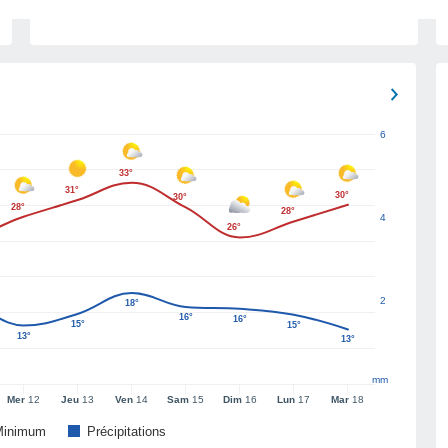
6
33°
31°
30°
30°
28°
28°
4
26°
2
18°
16°
16°
15°
15°
13°
13°
mm
Mer
12
Jeu
13
Ven
14
Sam
15
Dim
16
Lun
17
Mar
18
Minimum
Précipitations