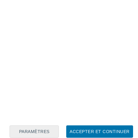
Calendrier lunaire
Lun
Mar
Mer
Jeu
Ven
Sam
Dim
6
7
8
9
10
11
12
13
14
15
16
17
18
19
PARAMÈTRES
ACCEPTER ET CONTINUER