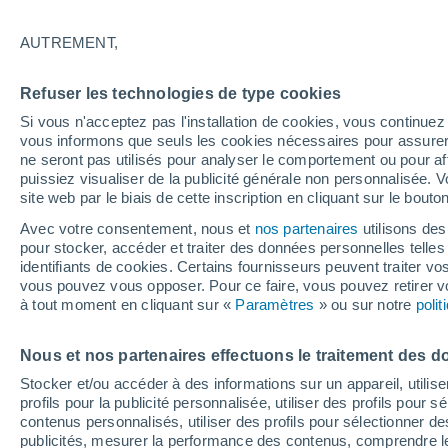
28°
AUTREMENT,
Nord-oues
Refuser les technologies de type cookies
Sensation de 27°
10
-
29 km
Si vous n'acceptez pas l'installation de cookies, vous continu
vous informons que seuls les cookies nécessaires pour assurer la
ne seront pas utilisés pour analyser le comportement ou pour af
puissiez visualiser de la publicité générale non personnalisée. V
Flash info
site web par le biais de cette inscription en cliquant sur le bouto
Une nouvelle canicule attendue la semaine
prochaine en France !
Avec votre consentement, nous et
nos partenaires
utilisons des
pour stocker, accéder et traiter des données personnelles telles 
Météo 1 - 7 jours
Heure par heure
Actualité
Carte
identifiants de cookies. Certains fournisseurs peuvent traiter vo
vous pouvez vous opposer. Pour ce faire, vous pouvez retirer
à tout moment en cliquant sur «
Paramètres
» ou sur notre
poli
Demain
Samedi
D
Aujourd´hui
Nous et nos partenaires effectuons le traitement des d
7 Août
8 Août
6 Août
Stocker et/ou accéder à des informations sur un appareil, utilise
profils pour la publicité personnalisée, utiliser des profils pour 
contenus personnalisés, utiliser des profils pour sélectionner
publicités, mesurer la performance des contenus, comprendre le