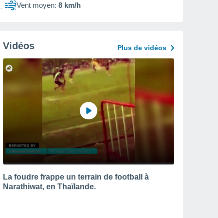
Vent moyen:
8 km/h
Vidéos
Plus de vidéos
La foudre frappe un terrain de football à
Narathiwat, en Thaïlande.