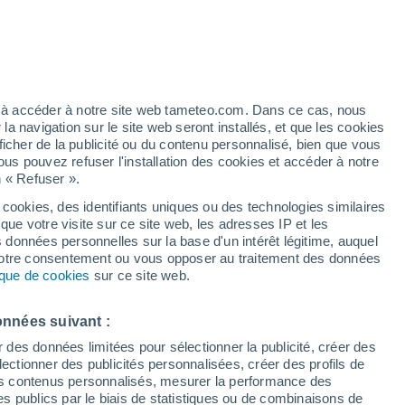
Vigilance jaune
Alerte autre de niveau modéré à
Aranha aujourd’hui
t
/h
ez à accéder à notre site web tameteo.com. Dans ce cas, nous
 navigation sur le site web seront installés, et que les cookies
ficher de la publicité ou du contenu personnalisé, bien que vous
ous pouvez refuser l'installation des cookies et accéder à notre
n « Refuser ».
 cookies, des identifiants uniques ou des technologies similaires
que votre visite sur ce site web, les adresses IP et les
 de couverture nuageuse
Radar de pluie
Satellites
Modèles
s données personnelles sur la base d'un intérêt légitime, auquel
 votre consentement ou vous opposer au traitement des données
tique de cookies
sur ce site web.
imanche
Lundi
Mardi
Mercredi
onnées suivant :
9 Août
10 Août
11 Août
12 Août
r des données limitées pour sélectionner la publicité, créer des
sélectionner des publicités personnalisées, créer des profils de
 des contenus personnalisés, mesurer la performance des
s publics par le biais de statistiques ou de combinaisons de