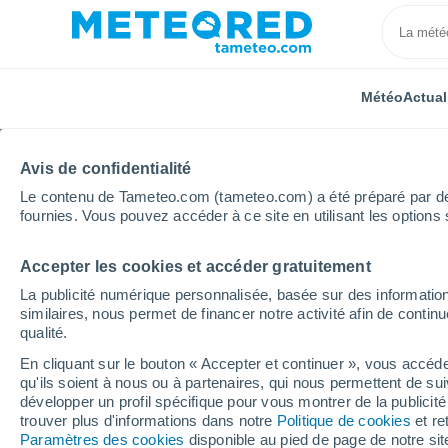
Météo
Actual
Avis de confidentialité
Le contenu de Tameteo.com (tameteo.com) a été préparé par des 
fournies. Vous pouvez accéder à ce site en utilisant les options 
Accepter les cookies et accéder gratuitement
Accueil
Brésil
Minas Gerais
Aranha
La publicité numérique personnalisée, basée sur des information
similaires, nous permet de financer notre activité afin de conti
Météo Aranha - MG
qualité.
En cliquant sur le bouton « Accepter et continuer », vous accéde
13:51
Jeudi
qu'ils soient à nous ou à partenaires, qui nous permettent de sui
développer un profil spécifique pour vous montrer de la publicit
trouver plus d'informations dans notre
Politique de cookies
et re
Ensoleillé
Paramètres des cookies
disponible au pied de page de notre si