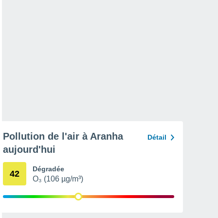
Pollution de l'air à Aranha
Détail
aujourd'hui
Dégradée
42
O₃ (106 µg/m³)