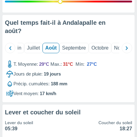
nées
lles sur
d'un
égitime,
Quel temps fait-il à Andalapalle en
vous
août
?
vous
 Pour ce
ous
Mai
Juin
Juillet
Août
Septembre
Octobre
Novembre
etirer
ement
T. Moyenne:
29°C
Max.:
31°C
Mín:
27°C
 opposer
ement
Jours de pluie:
19
jours
nées à
Précip. cumulées:
188 mm
ment en
 sur «
Vent moyen:
17 km/h
res
» ou
e
que de
Lever et coucher du soleil
kies
ite web.
Lever du soleil
Coucher du soleil
05:39
18:27
t nos