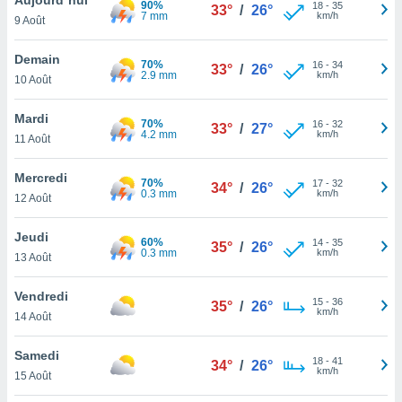
90%
n «
18
-
35
33°
/
26°
7 mm
km/h
9 Août
 et
r »,
cédez au
Demain
70%
16
-
34
33°
/
26°
 et vous
2.9 mm
km/h
10 Août
z
ation de
Mardi
70%
16
-
32
33°
/
27°
4.2 mm
km/h
11 Août
qu'ils
 nous ou
aires,
Mercredi
70%
17
-
32
34°
/
26°
0.3 mm
km/h
12 Août
nt de
t
Jeudi
60%
14
-
35
er le
35°
/
26°
0.3 mm
km/h
13 Août
ement
te, ainsi
Vendredi
15
-
36
35°
/
26°
km/h
per un
14 Août
écifique
us
Samedi
18
-
41
de la
34°
/
26°
km/h
15 Août
 et du