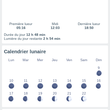
ires
ons le
ent des
es
 :
Première lueur
Midi
Dernière lueur
et/ou
05:16
12:03
18:50
 à des
Durée du jour
12 h 48 min
ions sur
Lumière du jour restante
2 h 54 min
eil,
des
limitées
Calendrier lunaire
nner la
Lun
Mar
Mer
Jeu
Ven
Sam
Dim
, créer
ils pour
9
ité
lisée,
10
11
12
13
14
15
16
des
our
nner des
17
18
19
20
21
22
és
lisées,
s profils
enus