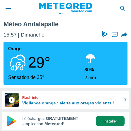
Météo Andalapalle
e
ntialité
15:57
Dimanche
...
enu de
o.com
Orage
o.com) a
29°
aré par
onnels
80%
arantir
Sensation de 35°
2 mm
té des
ions
. Vous
accéder
Flash info
e en
Vigilance orange : alerte aux orages violents !
 les
Téléchargez
GRATUITEMENT
s :
Installer
l’application
Meteored!
r les