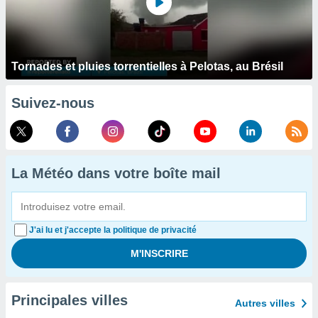
Tornades et pluies torrentielles à Pelotas, au Brésil
Suivez-nous
La Météo dans votre boîte mail
J'ai lu et j'accepte la politique de privacité
Principales villes
Autres villes