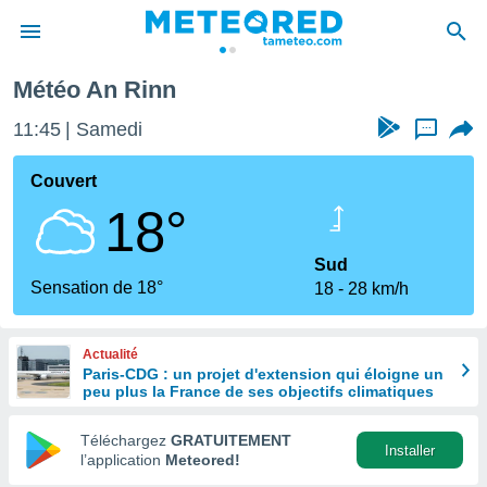
Météo An Rinn
e
ntialité
11:45
Samedi
...
enu de
o.com
Couvert
o.com) a
18°
aré par
onnels
Sud
arantir
Sensation de 18°
18
28 km/h
té des
ions
. Vous
Actualité
accéder
Paris-CDG : un projet d'extension qui éloigne un
e en
peu plus la France de ses objectifs climatiques
 les
Téléchargez
GRATUITEMENT
s :
Installer
l’application
Meteored!
r les