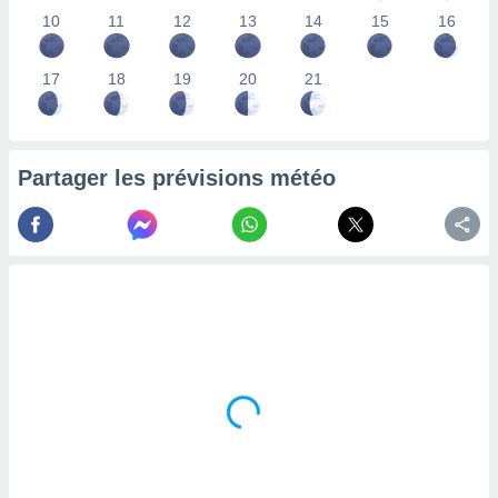
lisés,
10
11
12
13
14
15
16
des
our
17
18
19
20
21
nner des
s
lisés,
la
ance des
Partager les prévisions météo
s,
la
ance des
s,
dre les
par le
ques ou
inaisons
ées
nt de
tes
,
er et
r les