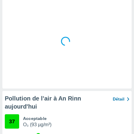
tre
ement,
enaires
s des
 des
nts
 ou des
gies
es pour
 accéder
r des
lles
ue votre
r ce site
Pollution de l'air à An Rinn
Détail
 IP et
aujourd'hui
ifiants
es.
Acceptable
37
O₃ (93 µg/m³)
eurs
traiter