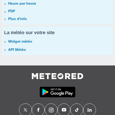
Heure par heure
PDF
Plus d'info
La météo sur votre site
Widget météo
API Météo