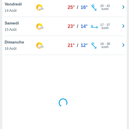
Vendredi
lisé en
20
-
42
25°
/
16°
km/h
 de
14 Août
. Vous
rouver
Samedi
17
-
37
23°
/
14°
km/h
15 Août
ations
re
Dimanche
que de
18
-
38
21°
/
12°
km/h
kies
16 Août
r votre
ement à
ment en
sur le
res des
kies
le au
page de
te web.
MENT,
 les