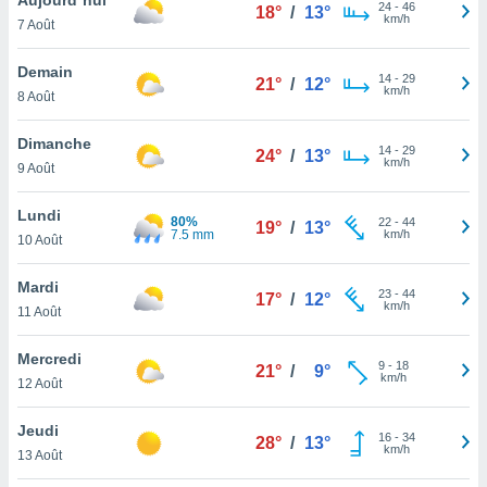
n «
24
-
46
18°
/
13°
km/h
7 Août
 et
r »,
cédez au
Demain
14
-
29
21°
/
12°
 et vous
km/h
8 Août
z
ation de
Dimanche
14
-
29
24°
/
13°
km/h
9 Août
qu'ils
 nous ou
aires,
Lundi
80%
22
-
44
19°
/
13°
7.5 mm
km/h
10 Août
nt de
t
Mardi
23
-
44
er le
17°
/
12°
km/h
11 Août
ement
te, ainsi
Mercredi
9
-
18
21°
/
9°
km/h
per un
12 Août
écifique
us
Jeudi
16
-
34
de la
28°
/
13°
km/h
13 Août
 et du