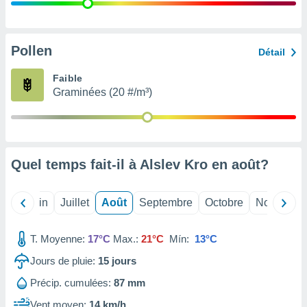
nées
lles sur
d'un
égitime,
Pollen
Détail
vous
vous
Faible
 Pour ce
Graminées (20 #/m³)
ous
etirer
ement
 opposer
Quel temps fait-il à Alslev Kro en
août
?
ement
nées à
ment en
Mai
Juin
Juillet
Août
Septembre
Octobre
Novembre
 sur «
res
» ou
e
T. Moyenne:
17°C
Max.:
21°C
Mín:
13°C
que de
kies
Jours de pluie:
15
jours
ite web.
Précip. cumulées:
87 mm
t nos
Vent moyen:
14 km/h