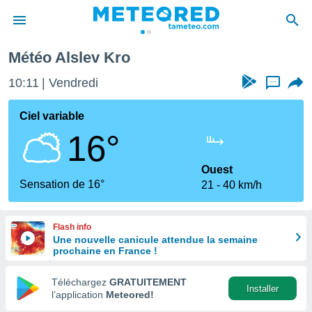
Météo Alslev Kro
e
ntialité
10:11
Vendredi
...
enu de
o.com
Ciel variable
o.com) a
16°
aré par
onnels
Ouest
arantir
Sensation de 16°
21
40 km/h
té des
ions
. Vous
Flash info
accéder
Une nouvelle canicule attendue la semaine
e en
prochaine en France !
 les
Téléchargez
GRATUITEMENT
s :
Installer
l’application
Meteored!
r les