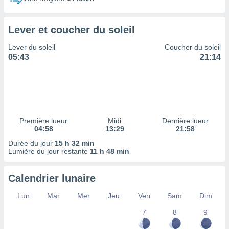
ires
ons le
ent des
Lever et coucher du soleil
es
 :
Lever du soleil
Coucher du soleil
et/ou
05:43
21:14
 à des
ions sur
eil,
des
limitées
Première lueur
Midi
Dernière lueur
nner la
04:58
13:29
21:58
, créer
ils pour
Durée du jour
15 h 32 min
ité
Lumière du jour restante
11 h 48 min
lisée,
des
Calendrier lunaire
our
nner des
Lun
Mar
Mer
Jeu
Ven
Sam
Dim
és
lisées,
7
8
9
s profils
enus