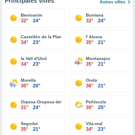
Principales villes
Autres villes
Benicasim
Burriana
32°
24°
32°
24°
Castellón de la Plana
l' Alcora
34°
23°
35°
21°
la Vall d'Uixó
Montanejos
34°
23°
35°
21°
Morella
Onda
30°
20°
36°
21°
Orpesa Oropesa del Mar
Peñíscola
31°
24°
30°
25°
Segorbe
Vila-real
35°
21°
34°
23°