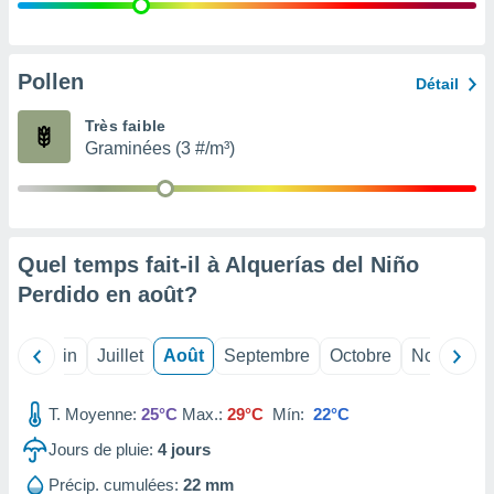
nées
lles sur
d'un
égitime,
Pollen
Détail
vous
vous
Très faible
 Pour ce
Graminées (3 #/m³)
ous
etirer
ement
 opposer
Quel temps fait-il à Alquerías del Niño
ement
nées à
Perdido en
août
?
ment en
 sur «
res
» ou
Mai
Juin
Juillet
Août
Septembre
Octobre
Novembre
e
que de
kies
T. Moyenne:
25°C
Max.:
29°C
Mín:
22°C
ite web.
Jours de pluie:
4
jours
t nos
Précip. cumulées:
22 mm