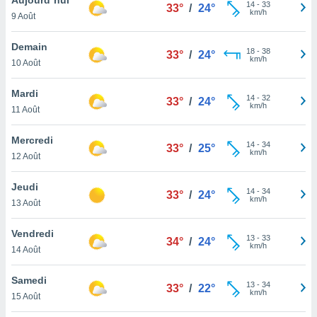
n «
14
-
33
33°
/
24°
km/h
9 Août
 et
r »,
cédez au
Demain
18
-
38
33°
/
24°
 et vous
km/h
10 Août
z
ation de
Mardi
14
-
32
33°
/
24°
km/h
11 Août
qu'ils
 nous ou
aires,
Mercredi
14
-
34
33°
/
25°
km/h
12 Août
nt de
t
Jeudi
14
-
34
er le
33°
/
24°
km/h
13 Août
ement
te, ainsi
Vendredi
13
-
33
34°
/
24°
km/h
per un
14 Août
écifique
us
Samedi
13
-
34
de la
33°
/
22°
km/h
15 Août
 et du