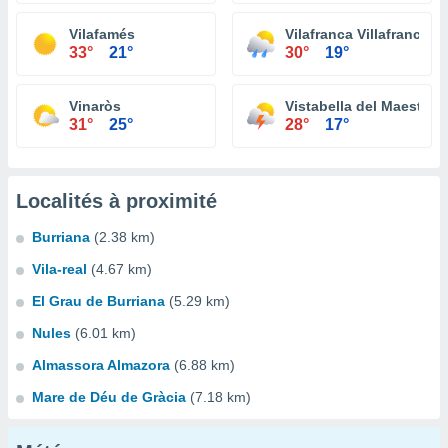
Vilafamés
Vilafranca Villafranca d
33°
21°
30°
19°
Vinaròs
Vistabella del Maestraz
31°
25°
28°
17°
Localités à proximité
Burriana
(2.38 km)
Vila-real
(4.67 km)
El Grau de Burriana
(5.29 km)
Nules
(6.01 km)
Almassora Almazora
(6.88 km)
Mare de Déu de Gràcia
(7.18 km)