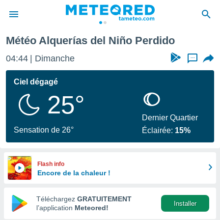
Alquerías del Niño Perdido
Météo Alquerías del Niño Perdido
e
ntialité
04:44
Dimanche
...
enu de
o.com
Ciel dégagé
o.com) a
25°
aré par
onnels
Dernier Quartier
arantir
Sensation de 26°
Éclairée:
15%
té des
ions
. Vous
accéder
Flash info
e en
Encore de la chaleur !
 les
Téléchargez
GRATUITEMENT
s :
Installer
l’application
Meteored!
r les