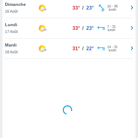
Dimanche
lisé en
10
-
36
33°
/
23°
km/h
 de
16 Août
. Vous
rouver
Lundi
7
-
31
33°
/
23°
km/h
17 Août
ations
re
Mardi
que de
14
-
31
31°
/
22°
km/h
kies
18 Août
r votre
ement à
ment en
sur le
res des
kies
le au
page de
te web.
MENT,
 les