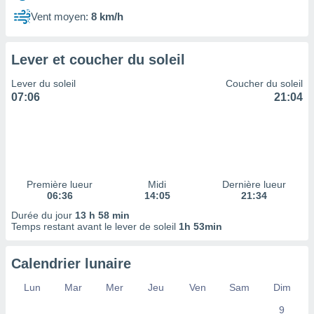
ires
ons le
Vent moyen:
8 km/h
ent des
es
 :
Lever et coucher du soleil
et/ou
Lever du soleil
Coucher du soleil
 à des
07:06
21:04
ions sur
eil,
des
limitées
nner la
, créer
Première lueur
Midi
Dernière lueur
ils pour
06:36
14:05
21:34
ité
Durée du jour
13 h 58 min
lisée,
Temps restant avant le lever de soleil
1h 53min
des
our
nner des
Calendrier lunaire
és
lisées,
Lun
Mar
Mer
Jeu
Ven
Sam
Dim
s profils
9
enus