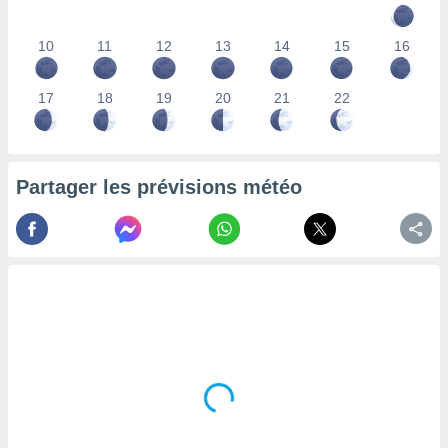
lisés,
des
10
11
12
13
14
15
16
our
nner des
s
17
18
19
20
21
22
lisés,
la
ance des
s,
Partager les prévisions météo
la
ance des
s,
dre les
par le
ques ou
inaisons
ées
nt de
tes
,
er et
r les