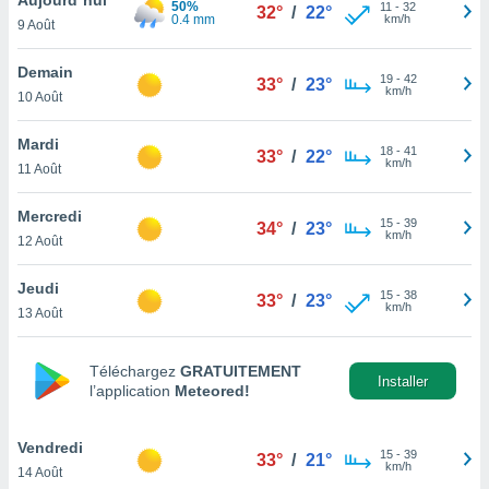
50%
n «
11
-
32
32°
/
22°
0.4 mm
km/h
9 Août
 et
r »,
cédez au
Demain
19
-
42
33°
/
23°
 et vous
km/h
10 Août
z
ation de
Mardi
18
-
41
33°
/
22°
km/h
11 Août
qu'ils
 nous ou
aires,
Mercredi
15
-
39
34°
/
23°
km/h
12 Août
nt de
t
Jeudi
15
-
38
er le
33°
/
23°
km/h
13 Août
ement
te, ainsi
Téléchargez
GRATUITEMENT
per un
Installer
l’application
Meteored!
écifique
us
de la
Vendredi
15
-
39
33°
/
21°
 et du
km/h
14 Août