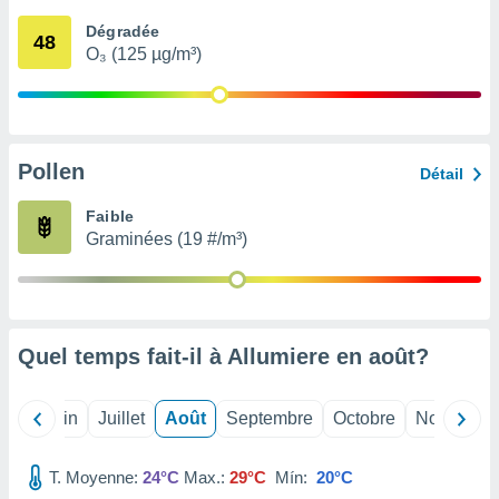
nées
Dégradée
lles sur
48
O₃ (125 µg/m³)
d'un
égitime,
vous
vous
 Pour ce
ous
Pollen
Détail
etirer
Faible
ement
Graminées (19 #/m³)
 opposer
ement
nées à
ment en
 sur «
res
» ou
Quel temps fait-il à Allumiere en
août
?
e
que de
kies
Mai
Juin
Juillet
Août
Septembre
Octobre
Novembre
ite web.
T. Moyenne:
24°C
Max.:
29°C
Mín:
20°C
t nos