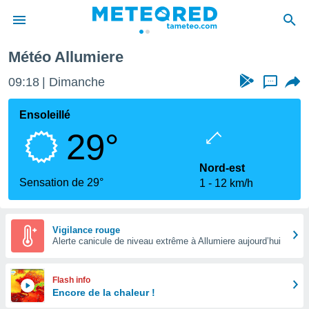
Météo Allumiere
e
ntialité
09:18
Dimanche
...
enu de
o.com
Ensoleillé
o.com) a
29°
aré par
onnels
Nord-est
arantir
Sensation de 29°
1
12 km/h
té des
ions
. Vous
accéder
Vigilance rouge
e en
Alerte canicule de niveau extrême à Allumiere aujourd’hui
 les
s :
Flash info
Encore de la chaleur !
r les