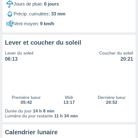
ires
Jours de pluie:
6
jours
ons le
ent des
Précip. cumulées:
33 mm
es
Vent moyen:
9 km/h
 :
et/ou
 à des
Lever et coucher du soleil
ions sur
eil,
Lever du soleil
Coucher du soleil
des
06:13
20:21
limitées
nner la
, créer
ils pour
ité
lisée,
Première lueur
Midi
Dernière lueur
05:42
13:17
20:52
des
our
Durée du jour
14 h 8 min
nner des
Lumière du jour restante
11 h 34 min
és
lisées,
Calendrier lunaire
s profils
enus