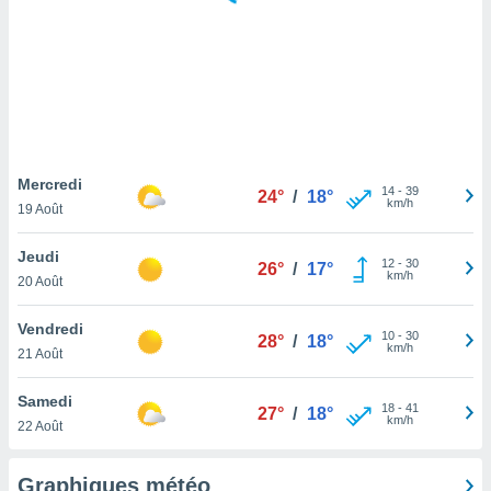
logies
e
s
tez pas
ation de
, vous
z à
à notre
Mercredi
14
-
39
24°
/
18°
km/h
19 Août
.com.
 cas,
Jeudi
12
-
30
us
26°
/
17°
km/h
20 Août
ns que
s
Vendredi
10
-
30
28°
/
18°
ires
km/h
21 Août
urer la
on sur le
Samedi
18
-
41
 seront
27°
/
18°
km/h
22 Août
, et que
ies ne
as
Graphiques météo