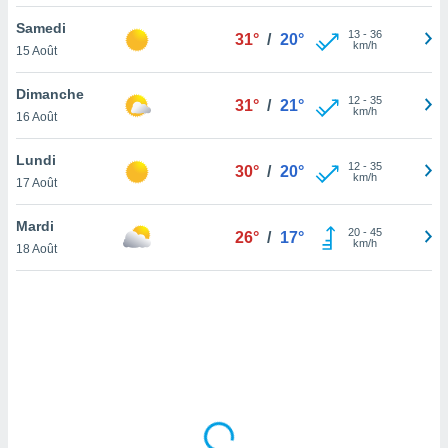
lisé en
Samedi
 de
13
-
36
31°
/
20°
km/h
15 Août
. Vous
rouver
Dimanche
12
-
35
31°
/
21°
ations
km/h
16 Août
re
que de
Lundi
kies
12
-
35
30°
/
20°
km/h
17 Août
r votre
ement à
ment en
Mardi
20
-
45
26°
/
17°
sur le
km/h
18 Août
res des
kies
le au
page de
te web.
MENT,
 les