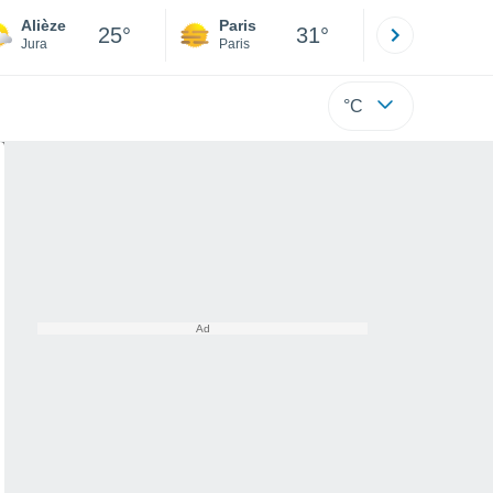
Alièze
Paris
Montpelli
25°
31°
Jura
Paris
Hérault
°C