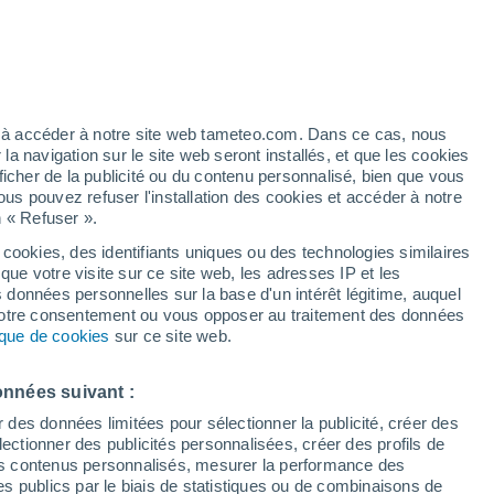
Vigilance jaune
Alerte canicule de niveau modéré à
Alièze aujourd’hui
ez à accéder à notre site web tameteo.com. Dans ce cas, nous
 navigation sur le site web seront installés, et que les cookies
ficher de la publicité ou du contenu personnalisé, bien que vous
ous pouvez refuser l'installation des cookies et accéder à notre
n « Refuser ».
 cookies, des identifiants uniques ou des technologies similaires
que votre visite sur ce site web, les adresses IP et les
 de couverture nuageuse
Radar de pluie
Satellites
Modèles
s données personnelles sur la base d'un intérêt légitime, auquel
 votre consentement ou vous opposer au traitement des données
tique de cookies
sur ce site web.
Mardi
Mercredi
Jeudi
Vendredi
onnées suivant :
11 Août
12 Août
13 Août
14 Août
r des données limitées pour sélectionner la publicité, créer des
sélectionner des publicités personnalisées, créer des profils de
 des contenus personnalisés, mesurer la performance des
s publics par le biais de statistiques ou de combinaisons de