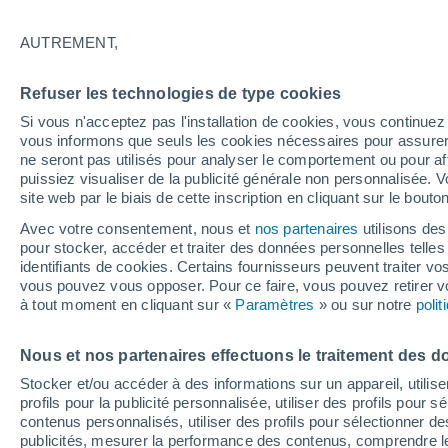
25°
AUTREMENT,
Nord
Refuser les technologies de type cookies
Sensation de 26°
2
-
6 km/h
Si vous n'acceptez pas l'installation de cookies, vous continu
vous informons que seuls les cookies nécessaires pour assurer la
ne seront pas utilisés pour analyser le comportement ou pour af
puissiez visualiser de la publicité générale non personnalisée. V
Flash info
site web par le biais de cette inscription en cliquant sur le bouto
Encore de la chaleur !
Avec votre consentement, nous et
nos partenaires
utilisons des
pour stocker, accéder et traiter des données personnelles telles 
Météo 1 - 7 jours
Heure par heure
Actualité
Carte
identifiants de cookies. Certains fournisseurs peuvent traiter vo
vous pouvez vous opposer. Pour ce faire, vous pouvez retirer
à tout moment en cliquant sur «
Paramètres
» ou sur notre
poli
Demain
Lundi
Aujourd´hui
Nous et nos partenaires effectuons le traitement des d
9 Août
10 Août
8 Août
Stocker et/ou accéder à des informations sur un appareil, utilise
profils pour la publicité personnalisée, utiliser des profils pour 
contenus personnalisés, utiliser des profils pour sélectionner
publicités, mesurer la performance des contenus, comprendre le
60%
40%