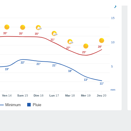
15
35°
35°
35°
31°
10
28°
27°
25°
22°
21°
21°
5
19°
18°
13°
11°
mm
Ven
14
Sam
15
Dim
16
Lun
17
Mar
18
Mer
19
Jeu
20
Minimum
Pluie