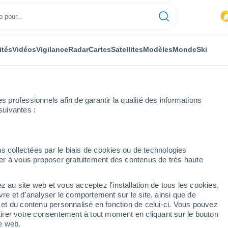
ités
Vidéos
Vigilance
Radar
Cartes
Satellites
Modèles
Monde
Ski
professionnels afin de garantir la qualité des informations
suivantes :
s collectées par le biais de cookies ou de technologies
nuer à vous proposer gratuitement des contenus de très haute
z au site web et vous acceptez l'installation de tous les cookies,
...
vre et d'analyser le comportement sur le site, ainsi que de
é et du contenu personnalisé en fonction de celui-ci. Vous pouvez
Heure par heure
tirer votre consentement à tout moment en cliquant sur le bouton
Intervalles nuageux dans les
te web.
prochaines heures