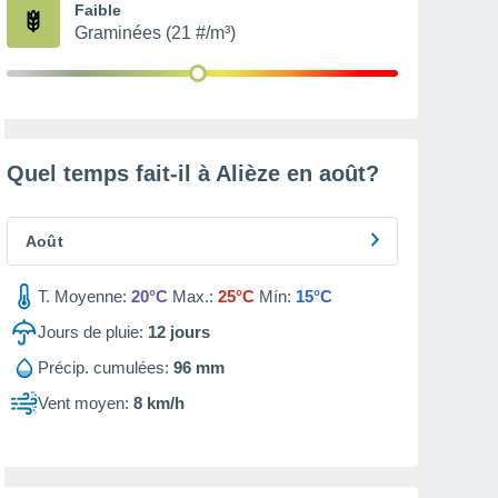
Faible
Graminées (21 #/m³)
Quel temps fait-il à Alièze en
août
?
Août
T. Moyenne:
20°C
Max.:
25°C
Mín:
15°C
Jours de pluie:
12
jours
Précip. cumulées:
96 mm
Vent moyen:
8 km/h