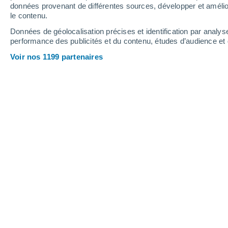
1.7 mm
0.4 mm
données provenant de différentes sources, développer et amélior
le contenu.
31°
/
18°
31°
/
19°
30°
/
14°
Données de géolocalisation précises et identification par analys
performance des publicités et du contenu, études d’audience e
23
-
53
km/h
9
-
26
km/h
12
8
-
24
km/h
Voir nos 1199 partenaires
Météo Alièze aujourd´hui
, 8 août
Ensoleillé
30°
17:00
T. ressentie
28°
Éclaircies
30°
18:00
T. ressentie
28°
Éclaircies
29°
19:00
T. ressentie
28°
Éclaircies
27°
20:00
T. ressentie
27°