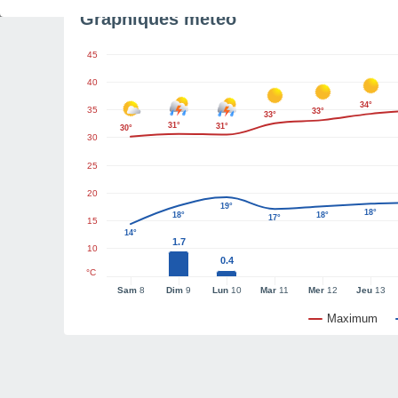
Graphiques météo
45
40
34°
35
33°
33°
31°
31°
30°
30
25
20
19°
18°
18°
18°
17°
15
14°
1.7
10
0.4
°C
Sam
8
Dim
9
Lun
10
Mar
11
Mer
12
Jeu
13
Maximum