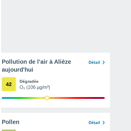
Pollution de l'air à Alièze
Détail
aujourd'hui
Dégradée
42
O₃ (106 µg/m³)
Pollen
Détail