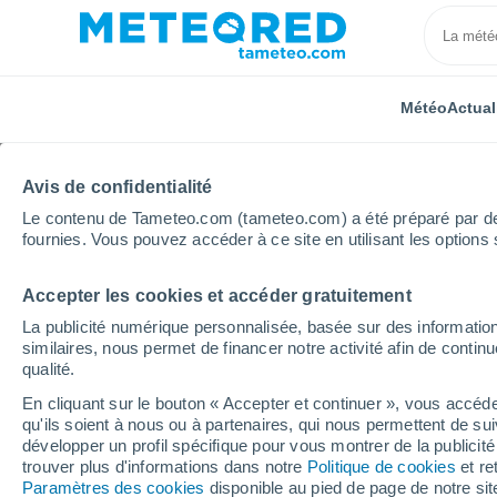
Météo
Actual
Avis de confidentialité
Le contenu de Tameteo.com (tameteo.com) a été préparé par des 
fournies. Vous pouvez accéder à ce site en utilisant les options 
Accepter les cookies et accéder gratuitement
Accueil
Bourgogne-Franche-Comté
Jura
Alièze
La publicité numérique personnalisée, basée sur des information
similaires, nous permet de financer notre activité afin de conti
Météo Alièze
qualité.
En cliquant sur le bouton « Accepter et continuer », vous accéde
20:35
Samedi
qu'ils soient à nous ou à partenaires, qui nous permettent de sui
développer un profil spécifique pour vous montrer de la publicit
trouver plus d'informations dans notre
Politique de cookies
et re
Éclaircies
Paramètres des cookies
disponible au pied de page de notre si