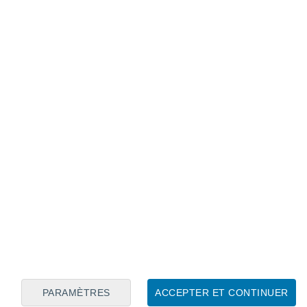
Calendrier lunaire
Lun
Mar
Mer
Jeu
Ven
Sam
Dim
8
9
10
11
12
13
14
15
16
17
18
19
20
21
PARAMÈTRES
ACCEPTER ET CONTINUER