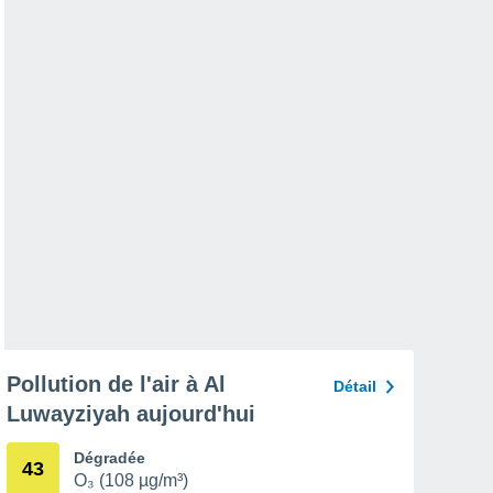
Pollution de l'air à Al
Détail
Luwayziyah aujourd'hui
Dégradée
43
O₃ (108 µg/m³)