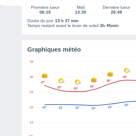
Première lueur
Midi
Dernière lueur
06:19
13:35
20:49
Durée du jour
13 h 37 min
Temps restant avant le lever de soleil
3h 45min
Graphiques météo
35
30
29°
28°
27°
26°
25°
25°
25
22°
20
21°
21°
21°
21°
21°
15