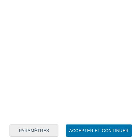
Calendrier lunaire
Lun
Mar
Mer
Jeu
Ven
Sam
Dim
8
9
10
11
12
13
14
15
16
PARAMÈTRES
ACCEPTER ET CONTINUER