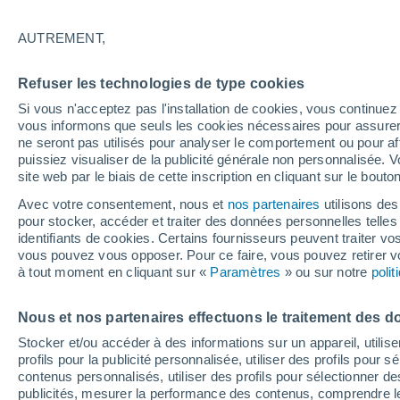
22°
AUTREMENT,
Dernier Qu
Refuser les technologies de type cookies
Éclairée:
2
Sensation de 22°
Si vous n'acceptez pas l'installation de cookies, vous continu
vous informons que seuls les cookies nécessaires pour assurer la
ne seront pas utilisés pour analyser le comportement ou pour af
puissiez visualiser de la publicité générale non personnalisée. V
Actualité
site web par le biais de cette inscription en cliquant sur le bouto
Le réchauffement climatique modifie le goût 
nos aliments
Avec votre consentement, nous et
nos partenaires
utilisons des
pour stocker, accéder et traiter des données personnelles telles 
Météo 1 - 7 jours
Heure par heure
Actualité
Carte 
identifiants de cookies. Certains fournisseurs peuvent traiter vo
vous pouvez vous opposer. Pour ce faire, vous pouvez retirer
à tout moment en cliquant sur «
Paramètres
» ou sur notre
poli
Demain
Lundi
Aujourd´hui
Nous et nos partenaires effectuons le traitement des d
9 Août
10 Août
8 Août
Stocker et/ou accéder à des informations sur un appareil, utilise
profils pour la publicité personnalisée, utiliser des profils pour 
contenus personnalisés, utiliser des profils pour sélectionner
publicités, mesurer la performance des contenus, comprendre le