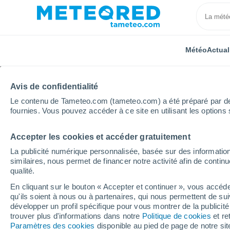
Météo
Actual
Avis de confidentialité
Le contenu de Tameteo.com (tameteo.com) a été préparé par des 
fournies. Vous pouvez accéder à ce site en utilisant les options 
Accepter les cookies et accéder gratuitement
Accueil
Maroc
Grand Casablanca
Al Luwayziya
La publicité numérique personnalisée, basée sur des information
similaires, nous permet de financer notre activité afin de conti
Météo Al Luwayziyah
qualité.
En cliquant sur le bouton « Accepter et continuer », vous accéde
02:34
Samedi
qu'ils soient à nous ou à partenaires, qui nous permettent de sui
développer un profil spécifique pour vous montrer de la publicit
trouver plus d'informations dans notre
Politique de cookies
et re
Brume de poussière
Paramètres des cookies
disponible au pied de page de notre si