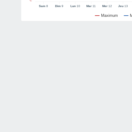
°C
Sam
8
Dim
9
Lun
10
Mar
11
Mer
12
Jeu
13
Maximum