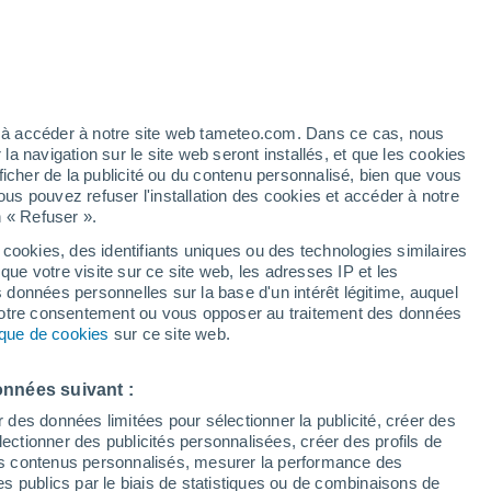
artier
4%
ez à accéder à notre site web tameteo.com. Dans ce cas, nous
 navigation sur le site web seront installés, et que les cookies
ficher de la publicité ou du contenu personnalisé, bien que vous
ous pouvez refuser l'installation des cookies et accéder à notre
n « Refuser ».
de
 cookies, des identifiants uniques ou des technologies similaires
que votre visite sur ce site web, les adresses IP et les
de pluie
Radar de pluie
Satellites
Modèles
s données personnelles sur la base d'un intérêt légitime, auquel
 votre consentement ou vous opposer au traitement des données
tique de cookies
sur ce site web.
Mardi
Mercredi
Jeudi
Vendredi
onnées suivant :
11 Août
12 Août
13 Août
14 Août
r des données limitées pour sélectionner la publicité, créer des
sélectionner des publicités personnalisées, créer des profils de
 des contenus personnalisés, mesurer la performance des
s publics par le biais de statistiques ou de combinaisons de