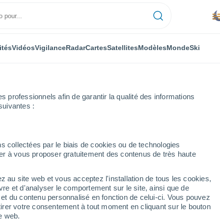
ités
Vidéos
Vigilance
Radar
Cartes
Satellites
Modèles
Monde
Ski
professionnels afin de garantir la qualité des informations
suivantes :
h
s collectées par le biais de cookies ou de technologies
nuer à vous proposer gratuitement des contenus de très haute
z au site web et vous acceptez l'installation de tous les cookies,
...
vre et d'analyser le comportement sur le site, ainsi que de
é et du contenu personnalisé en fonction de celui-ci. Vous pouvez
Heure par heure
tirer votre consentement à tout moment en cliquant sur le bouton
Brume de poussière dans les
te web.
prochaines heures