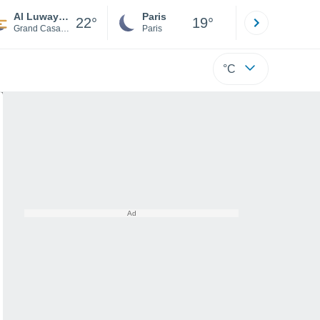
Al Luwayziyah
Paris
Montpelli
22°
19°
Grand Casablanca
Paris
Hérault
°C