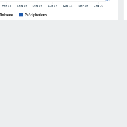
mm
Ven
14
Sam
15
Dim
16
Lun
17
Mar
18
Mer
19
Jeu
20
Minimum
Précipitations