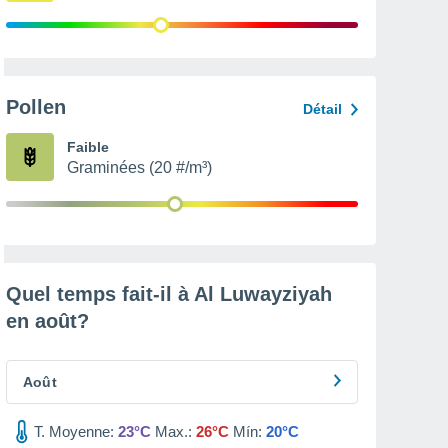
Pollen
Détail
Faible
Graminées (20 #/m³)
Quel temps fait-il à Al Luwayziyah
en
août
?
Août
T. Moyenne:
23°C
Max.:
26°C
Mín:
20°C