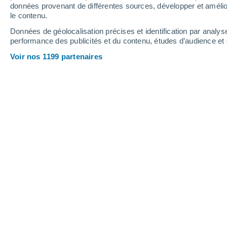
données provenant de différentes sources, développer et amélior
le contenu.
25°
/
21°
25°
/
21°
27°
/
21°
Données de géolocalisation précises et identification par analys
performance des publicités et du contenu, études d’audience e
14
-
28
km/h
14
-
29
km/h
13
13
-
26
km/h
Voir nos 1199 partenaires
Météo Al Luwayziyah aujourd´hui
, 8 
Brume de poussi
22°
03:00
T. ressentie
22°
Brume de poussi
22°
04:00
T. ressentie
22°
Brume de poussi
22°
05:00
T. ressentie
22°
Brume de poussi
21°
06:00
T. ressentie
21°