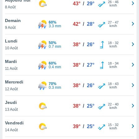
n «
26
-
46
43°
/
29°
km/h
8 Août
 et
r »,
cédez au
Demain
60%
27
-
47
42°
/
28°
 et vous
3.3 mm
km/h
9 Août
z
ation de
Lundi
50%
18
-
32
38°
/
26°
0.7 mm
km/h
10 Août
qu'ils
 nous ou
aires,
Mardi
60%
18
-
34
38°
/
27°
0.4 mm
km/h
11 Août
nt de
t
Mercredi
70%
18
-
43
er le
38°
/
26°
0.3 mm
km/h
12 Août
ement
te, ainsi
Jeudi
22
-
40
38°
/
25°
km/h
per un
13 Août
écifique
us
Vendredi
15
-
32
de la
39°
/
25°
km/h
14 Août
 et du