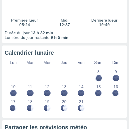
ires
ons le
ent des
es
Première lueur
Midi
Dernière lueur
 :
05:24
12:37
19:49
et/ou
Durée du jour
13 h 32 min
 à des
Lumière du jour restante
9 h 5 min
ions sur
eil,
Calendrier lunaire
des
limitées
Lun
Mar
Mer
Jeu
Ven
Sam
Dim
nner la
8
9
, créer
ils pour
ité
10
11
12
13
14
15
16
lisée,
des
our
17
18
19
20
21
nner des
és
lisées,
s profils
Partager les prévisions météo
enus