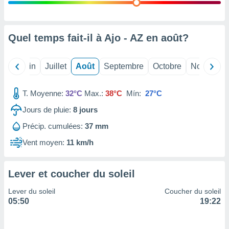
nées
lles sur
d'un
égitime,
Quel temps fait-il à Ajo - AZ en
août
?
vous
vous
 Pour ce
Mai
Juin
Juillet
Août
Septembre
Octobre
Novembre
ous
etirer
T. Moyenne:
32°C
Max.:
38°C
Mín:
27°C
ement
Jours de pluie:
8
jours
 opposer
ement
Précip. cumulées:
37 mm
nées à
ment en
Vent moyen:
11 km/h
 sur «
res
» ou
e
Lever et coucher du soleil
que de
kies
Lever du soleil
Coucher du soleil
ite web.
05:50
19:22
t nos