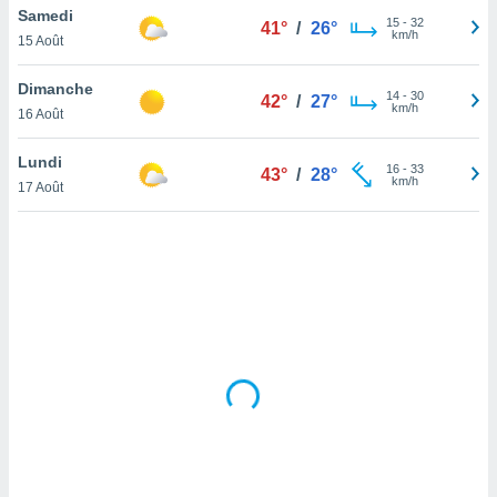
Samedi
lisé en
15
-
32
41°
/
26°
km/h
 de
15 Août
. Vous
rouver
Dimanche
14
-
30
42°
/
27°
km/h
16 Août
ations
re
Lundi
que de
16
-
33
43°
/
28°
km/h
kies
17 Août
r votre
ement à
ment en
sur le
res des
kies
le au
page de
te web.
MENT,
 les