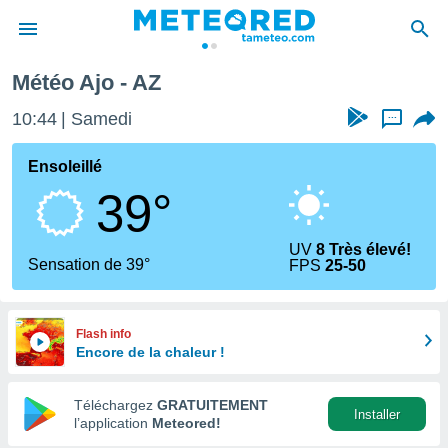
Météo Ajo - AZ
e
ntialité
10:44
Samedi
...
enu de
o.com
Ensoleillé
o.com) a
39°
aré par
onnels
UV
8 Très élevé!
arantir
Sensation de 39°
FPS
25-50
té des
ions
. Vous
accéder
Flash info
e en
Encore de la chaleur !
 les
Téléchargez
GRATUITEMENT
s :
Installer
l’application
Meteored!
r les