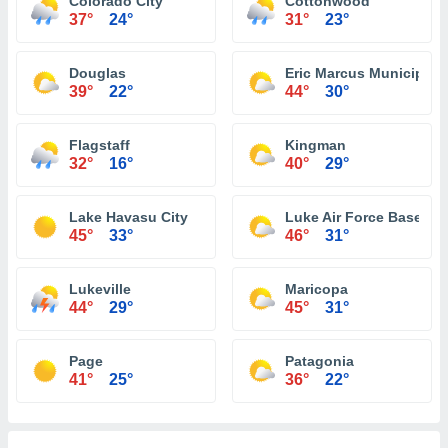
Colorado City
Cottonwood
37°
24°
31°
23°
Douglas
Eric Marcus Municipal A
39°
22°
44°
30°
Flagstaff
Kingman
32°
16°
40°
29°
Lake Havasu City
Luke Air Force Base
45°
33°
46°
31°
Lukeville
Maricopa
44°
29°
45°
31°
Page
Patagonia
41°
25°
36°
22°