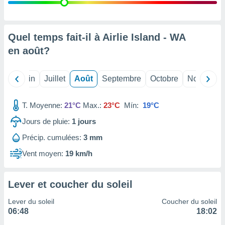
nées
lles sur
d'un
égitime,
Quel temps fait-il à Airlie Island - WA
vous
en
août
?
vous
 Pour ce
ous
Mai
Juin
Juillet
Août
Septembre
Octobre
Novembre
etirer
ement
T. Moyenne:
21°C
Max.:
23°C
Mín:
19°C
 opposer
ement
Jours de pluie:
1
jours
nées à
Précip. cumulées:
3 mm
ment en
 sur «
Vent moyen:
19 km/h
res
» ou
e
que de
Lever et coucher du soleil
kies
ite web.
Lever du soleil
Coucher du soleil
06:48
18:02
t nos