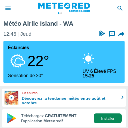
Météo Airlie Island - WA
e
ntialité
12:46
Jeudi
...
enu de
o.com
Éclaircies
o.com) a
22°
aré par
onnels
UV
6 Élevé
FPS
arantir
Sensation de 20°
15-25
té des
ions
. Vous
Flash info
accéder
Découvrez la tendance météo entre août et
e en
octobre
 les
Téléchargez
GRATUITEMENT
s :
Installer
l’application
Meteored!
r les