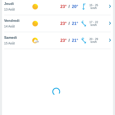
Jeudi
lisé en
15
-
25
23°
/
20°
km/h
 de
13 Août
. Vous
rouver
Vendredi
17
-
22
23°
/
21°
km/h
14 Août
ations
re
Samedi
que de
20
-
29
23°
/
21°
km/h
kies
15 Août
r votre
ement à
ment en
sur le
res des
kies
le au
page de
te web.
MENT,
 les