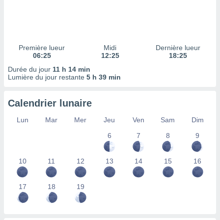
ires
ons le
ent des
es
 :
Première lueur
Midi
Dernière lueur
et/ou
06:25
12:25
18:25
 à des
Durée du jour
11 h 14 min
ions sur
Lumière du jour restante
5 h 39 min
eil,
des
limitées
Calendrier lunaire
nner la
Lun
Mar
Mer
Jeu
Ven
Sam
Dim
, créer
ils pour
6
7
8
9
ité
lisée,
10
11
12
13
14
15
16
des
our
nner des
17
18
19
és
lisées,
s profils
enus