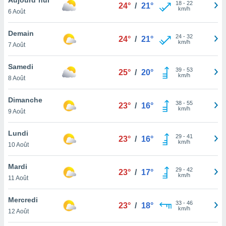
n «
18
-
22
24°
/
21°
km/h
6 Août
 et
r »,
cédez au
Demain
24
-
32
24°
/
21°
 et vous
km/h
7 Août
z
ation de
Samedi
39
-
53
25°
/
20°
km/h
8 Août
qu'ils
 nous ou
aires,
Dimanche
38
-
55
23°
/
16°
km/h
9 Août
nt de
t
Lundi
29
-
41
er le
23°
/
16°
km/h
10 Août
ement
te, ainsi
Mardi
29
-
42
23°
/
17°
km/h
per un
11 Août
écifique
us
Mercredi
33
-
46
de la
23°
/
18°
km/h
12 Août
 et du