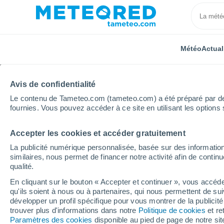
Météo
Actual
Avis de confidentialité
Le contenu de Tameteo.com (tameteo.com) a été préparé par des 
fournies. Vous pouvez accéder à ce site en utilisant les options 
Accepter les cookies et accéder gratuitement
Accueil
Mexique
État de Veracruz
Agua Dulce
La publicité numérique personnalisée, basée sur des information
similaires, nous permet de financer notre activité afin de conti
Météo Agua Dulce
qualité.
En cliquant sur le bouton « Accepter et continuer », vous accéde
08:34
Jeudi
qu'ils soient à nous ou à partenaires, qui nous permettent de sui
développer un profil spécifique pour vous montrer de la publicit
trouver plus d'informations dans notre
Politique de cookies
et re
Éclaircies
Paramètres des cookies
disponible au pied de page de notre si