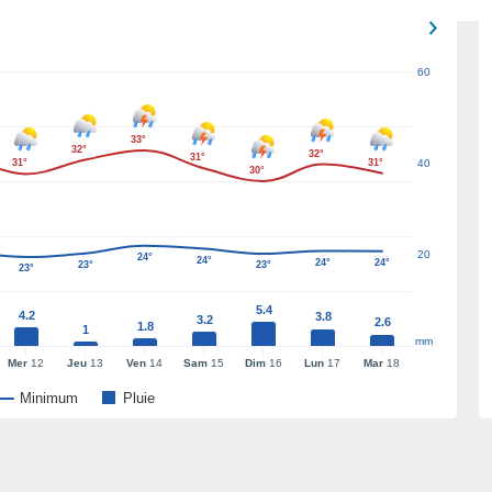
60
33°
32°
32°
31°
31°
31°
40
30°
20
24°
24°
24°
24°
23°
23°
23°
5.4
4.2
3.8
3.2
2.6
1.8
1
mm
Mer
12
Jeu
13
Ven
14
Sam
15
Dim
16
Lun
17
Mar
18
Minimum
Pluie