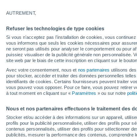
29°
AUTREMENT,
Nord-est
Refuser les technologies de type cookies
Sensation de 33°
11
-
27 km
Si vous n'acceptez pas l'installation de cookies, vous continu
vous informons que seuls les cookies nécessaires pour assurer la
ne seront pas utilisés pour analyser le comportement ou pour af
puissiez visualiser de la publicité générale non personnalisée. V
Flash info
site web par le biais de cette inscription en cliquant sur le bouto
Une nouvelle canicule attendue la semaine
prochaine en France !
Avec votre consentement, nous et
nos partenaires
utilisons des
pour stocker, accéder et traiter des données personnelles telles 
Météo 1 - 7 jours
Heure par heure
Actualité
Carte 
identifiants de cookies. Certains fournisseurs peuvent traiter vo
vous pouvez vous opposer. Pour ce faire, vous pouvez retirer
à tout moment en cliquant sur «
Paramètres
» ou sur notre
poli
Demain
Samedi
D
Aujourd´hui
Nous et nos partenaires effectuons le traitement des d
7 Août
8 Août
6 Août
Stocker et/ou accéder à des informations sur un appareil, utilise
profils pour la publicité personnalisée, utiliser des profils pour 
contenus personnalisés, utiliser des profils pour sélectionner
publicités, mesurer la performance des contenus, comprendre le
90%
80%
90%