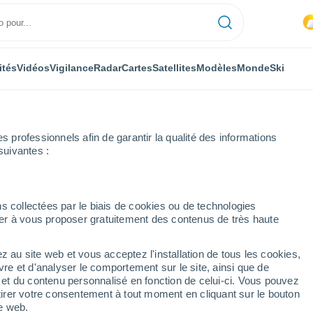
ités
Vidéos
Vigilance
Radar
Cartes
Satellites
Modèles
Monde
Ski
professionnels afin de garantir la qualité des informations
suivantes :
s collectées par le biais de cookies ou de technologies
nuer à vous proposer gratuitement des contenus de très haute
z au site web et vous acceptez l'installation de tous les cookies,
...
vre et d'analyser le comportement sur le site, ainsi que de
é et du contenu personnalisé en fonction de celui-ci. Vous pouvez
Heure par heure
tirer votre consentement à tout moment en cliquant sur le bouton
Chaleur humide et étouffante
te web.
dans les prochaines heures