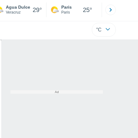
Agua Dulce
Paris
Montpelli
29°
25°
Veracruz
Paris
Hérault
°C