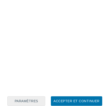
Calendrier lunaire
Lun
Mar
Mer
Jeu
Ven
Sam
Dim
6
7
8
9
10
11
12
13
14
15
16
17
18
19
PARAMÈTRES
ACCEPTER ET CONTINUER