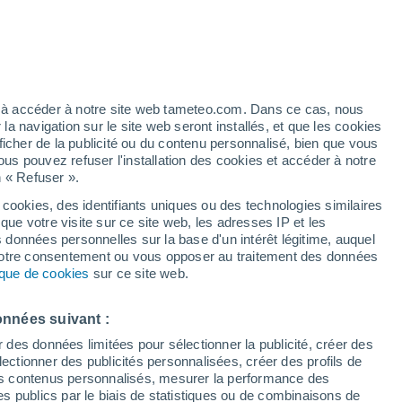
/h
ez à accéder à notre site web tameteo.com. Dans ce cas, nous
 navigation sur le site web seront installés, et que les cookies
ficher de la publicité ou du contenu personnalisé, bien que vous
ous pouvez refuser l'installation des cookies et accéder à notre
n « Refuser ».
 cookies, des identifiants uniques ou des technologies similaires
que votre visite sur ce site web, les adresses IP et les
de pluie
Radar de pluie
Satellites
Modèles
s données personnelles sur la base d'un intérêt légitime, auquel
 votre consentement ou vous opposer au traitement des données
tique de cookies
sur ce site web.
imanche
Lundi
Mardi
Mercredi
onnées suivant :
9 Août
10 Août
11 Août
12 Août
r des données limitées pour sélectionner la publicité, créer des
sélectionner des publicités personnalisées, créer des profils de
 des contenus personnalisés, mesurer la performance des
s publics par le biais de statistiques ou de combinaisons de
90%
80%
90%
80%