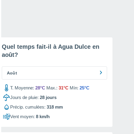
Quel temps fait-il à Agua Dulce en
août
?
Août
T. Moyenne:
28°C
Max.:
31°C
Mín:
25°C
Jours de pluie:
28
jours
Précip. cumulées:
318 mm
Vent moyen:
8 km/h