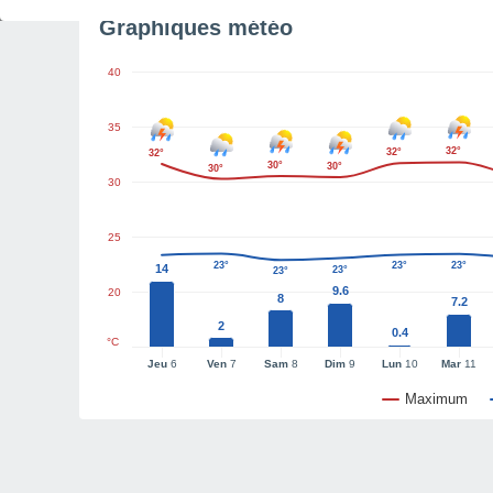
Graphiques météo
40
35
32°
32°
32°
30°
30°
30°
30
25
23°
23°
23°
14
23°
23°
9.6
20
8
7.2
2
0.4
°C
Jeu
6
Ven
7
Sam
8
Dim
9
Lun
10
Mar
11
Maximum