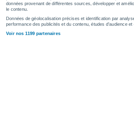
données provenant de différentes sources, développer et amélior
le contenu.
35°
/
26°
34°
/
27°
35°
/
26°
Données de géolocalisation précises et identification par analys
performance des publicités et du contenu, études d’audience e
16
-
35
km/h
22
-
48
km/h
24
14
-
32
km/h
Voir nos 1199 partenaires
Météo Aghii Theodori aujourd´hui
, 7 
Éclaircies
35°
17:00
T. ressentie
35°
Ensoleillé
34°
18:00
T. ressentie
34°
Ensoleillé
33°
19:00
T. ressentie
34°
Ensoleillé
33°
20:00
T. ressentie
33°