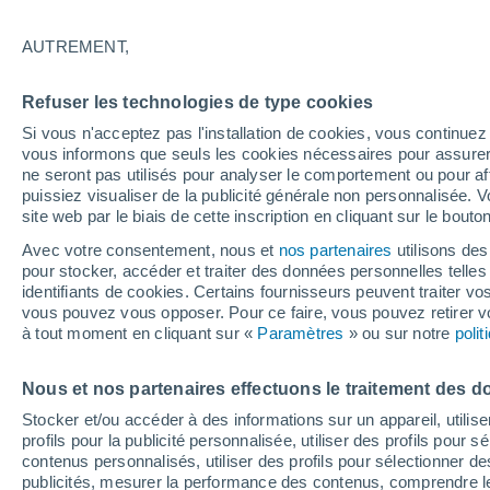
34°
AUTREMENT,
Nord
Refuser les technologies de type cookies
Sensation de 34°
14
-
32 km
Si vous n'acceptez pas l'installation de cookies, vous continu
vous informons que seuls les cookies nécessaires pour assurer la
ne seront pas utilisés pour analyser le comportement ou pour af
puissiez visualiser de la publicité générale non personnalisée. V
Prévisions
site web par le biais de cette inscription en cliquant sur le bouto
30 °C en octobre, 35 °C en septembre ? « L’ét
aucune intention de s’arrêter » – mais le Rhin
Avec votre consentement, nous et
nos partenaires
utilisons des
paie le prix
pour stocker, accéder et traiter des données personnelles telles 
Météo 1 - 7 jours
Heure par heure
Actualité
Carte 
identifiants de cookies. Certains fournisseurs peuvent traiter vo
vous pouvez vous opposer. Pour ce faire, vous pouvez retirer
à tout moment en cliquant sur «
Paramètres
» ou sur notre
poli
Demain
Dimanche
Aujourd´hui
Nous et nos partenaires effectuons le traitement des d
8 Août
9 Août
7 Août
Stocker et/ou accéder à des informations sur un appareil, utilise
profils pour la publicité personnalisée, utiliser des profils pour 
contenus personnalisés, utiliser des profils pour sélectionner
publicités, mesurer la performance des contenus, comprendre le