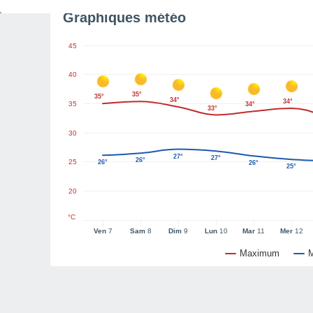
Graphiques météo
45
40
35°
35°
34°
34°
35
34°
33°
30
27°
27°
26°
25
26°
26°
25°
20
°C
Ven
7
Sam
8
Dim
9
Lun
10
Mar
11
Mer
12
Maximum