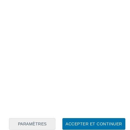
Calendrier lunaire
Lun
Mar
Mer
Jeu
Ven
Sam
Dim
7
8
9
10
11
12
13
14
15
16
17
18
19
20
PARAMÈTRES
ACCEPTER ET CONTINUER