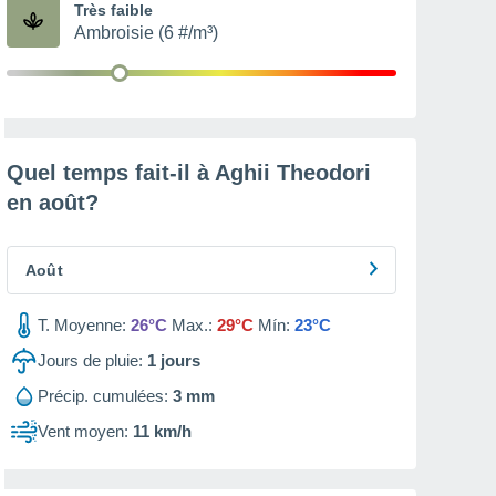
Très faible
Ambroisie (6 #/m³)
Quel temps fait-il à Aghii Theodori
en
août
?
Août
T. Moyenne:
26°C
Max.:
29°C
Mín:
23°C
Jours de pluie:
1
jours
Précip. cumulées:
3 mm
Vent moyen:
11 km/h