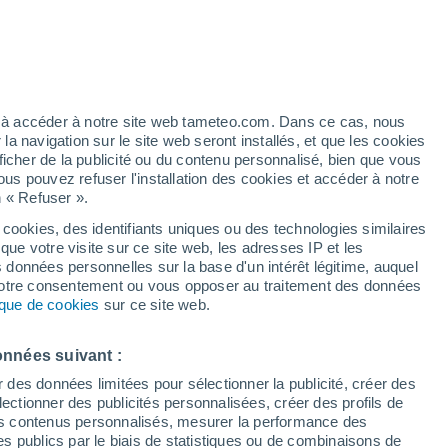
Vigilance jaune
Alerte canicule de niveau modéré à
Aghii Theodori aujourd’hui
/h
ez à accéder à notre site web tameteo.com. Dans ce cas, nous
 navigation sur le site web seront installés, et que les cookies
ficher de la publicité ou du contenu personnalisé, bien que vous
ous pouvez refuser l'installation des cookies et accéder à notre
n « Refuser ».
é n’a
 en
 cookies, des identifiants uniques ou des technologies similaires
que votre visite sur ce site web, les adresses IP et les
des températures
Radar de pluie
Satellites
Modèles
s données personnelles sur la base d'un intérêt légitime, auquel
 votre consentement ou vous opposer au traitement des données
tique de cookies
sur ce site web.
Lundi
Mardi
Mercredi
Jeudi
onnées suivant :
10 Août
11 Août
12 Août
13 Août
r des données limitées pour sélectionner la publicité, créer des
sélectionner des publicités personnalisées, créer des profils de
 des contenus personnalisés, mesurer la performance des
s publics par le biais de statistiques ou de combinaisons de