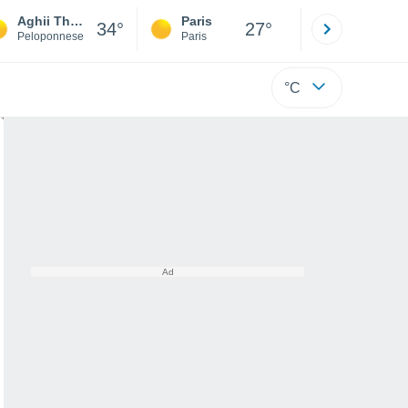
Aghii Theodori
Paris
Montpelli
34°
27°
Peloponnese
Paris
Hérault
°C