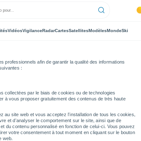
ités
Vidéos
Vigilance
Radar
Cartes
Satellites
Modèles
Monde
Ski
professionnels afin de garantir la qualité des informations
suivantes :
s collectées par le biais de cookies ou de technologies
nuer à vous proposer gratuitement des contenus de très haute
z au site web et vous acceptez l'installation de tous les cookies,
...
vre et d'analyser le comportement sur le site, ainsi que de
é et du contenu personnalisé en fonction de celui-ci. Vous pouvez
Heure par heure
tirer votre consentement à tout moment en cliquant sur le bouton
Ciel dégagé dans les prochaines
te web.
heures