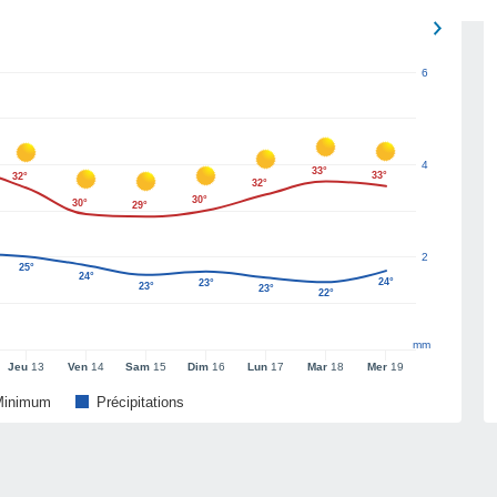
6
4
33°
33°
32°
32°
30°
30°
29°
2
25°
24°
24°
23°
23°
23°
22°
mm
Jeu
13
Ven
14
Sam
15
Dim
16
Lun
17
Mar
18
Mer
19
Minimum
Précipitations