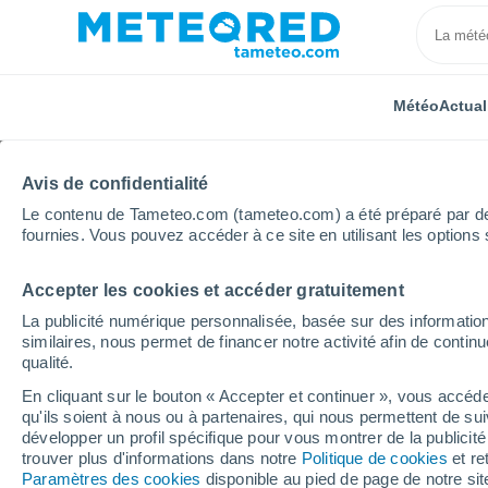
Météo
Actual
Avis de confidentialité
Le contenu de Tameteo.com (tameteo.com) a été préparé par des 
fournies. Vous pouvez accéder à ce site en utilisant les options 
Accepter les cookies et accéder gratuitement
Accueil
Grèce
Péloponnèse
Aghii Theodori
La publicité numérique personnalisée, basée sur des information
similaires, nous permet de financer notre activité afin de conti
Météo Aghii Theodori
qualité.
En cliquant sur le bouton « Accepter et continuer », vous accéde
17:39
Vendredi
qu'ils soient à nous ou à partenaires, qui nous permettent de sui
développer un profil spécifique pour vous montrer de la publicit
trouver plus d'informations dans notre
Politique de cookies
et re
Ensoleillé
Paramètres des cookies
disponible au pied de page de notre si