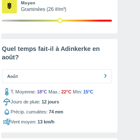
Moyen
Graminées (26 #/m³)
Quel temps fait-il à Adinkerke en
août
?
Août
T. Moyenne:
18°C
Max.:
22°C
Mín:
15°C
Jours de pluie:
12
jours
Précip. cumulées:
74 mm
Vent moyen:
13 km/h