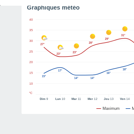
Graphiques météo
40
35
31°
29°
30
28°
27°
25
23°
23°
20
18°
17°
15
16°
15°
14°
14°
10
°C
Dim
9
Lun
10
Mar
11
Mer
12
Jeu
13
Ven
14
Maximum