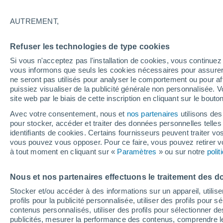
24°
AUTREMENT,
UV
3 Mod
Refuser les technologies de type cookies
Sensation de 25°
FPS
6-10
Si vous n'acceptez pas l'installation de cookies, vous continu
vous informons que seuls les cookies nécessaires pour assurer la
ne seront pas utilisés pour analyser le comportement ou pour af
puissiez visualiser de la publicité générale non personnalisée. V
Flash info
site web par le biais de cette inscription en cliquant sur le bouto
Vigilance orange : alerte aux orages violents 
Avec votre consentement, nous et
nos partenaires
utilisons des
pour stocker, accéder et traiter des données personnelles telles 
Météo 1 - 7 jours
Heure par heure
Actualité
Carte
identifiants de cookies. Certains fournisseurs peuvent traiter vo
vous pouvez vous opposer. Pour ce faire, vous pouvez retirer
à tout moment en cliquant sur «
Paramètres
» ou sur notre
poli
Demain
Mardi
M
Aujourd´hui
Nous et nos partenaires effectuons le traitement des d
10 Août
11 Août
9 Août
Stocker et/ou accéder à des informations sur un appareil, utilise
profils pour la publicité personnalisée, utiliser des profils pour 
contenus personnalisés, utiliser des profils pour sélectionner
publicités, mesurer la performance des contenus, comprendre le