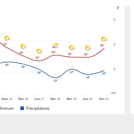
6
4
27°
26°
23°
23°
22°
22°
21°
20°
19°
2
17°
16°
16°
14°
13°
mm
Sam
15
Dim
16
Lun
17
Mar
18
Mer
19
Jeu
20
Ven
21
Minimum
Précipitations