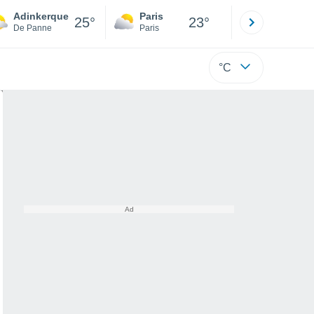
Adinkerque
Paris
Montpelli
25°
23°
De Panne
Paris
Hérault
°C