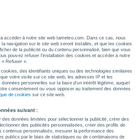
Vigilance jaune
Alerte canicule de niveau modéré à
Adinkerke aujourd’hui
éré
ez à accéder à notre site web tameteo.com. Dans ce cas, nous
 navigation sur le site web seront installés, et que les cookies
ficher de la publicité ou du contenu personnalisé, bien que vous
ous pouvez refuser l'installation des cookies et accéder à notre
n « Refuser ».
!
 cookies, des identifiants uniques ou des technologies similaires
que votre visite sur ce site web, les adresses IP et les
 de couverture nuageuse
Radar de pluie
Satellites
Modèles
s données personnelles sur la base d'un intérêt légitime, auquel
 votre consentement ou vous opposer au traitement des données
tique de cookies
sur ce site web.
ercredi
Jeudi
Vendredi
Samedi
onnées suivant :
12 Août
13 Août
14 Août
15 Août
r des données limitées pour sélectionner la publicité, créer des
sélectionner des publicités personnalisées, créer des profils de
 des contenus personnalisés, mesurer la performance des
s publics par le biais de statistiques ou de combinaisons de