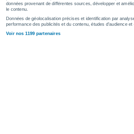
données provenant de différentes sources, développer et amélior
le contenu.
23°
/
17°
23°
/
14°
27°
/
15°
Données de géolocalisation précises et identification par analys
performance des publicités et du contenu, études d’audience e
18
-
34
km/h
25
-
44
km/h
17
15
-
25
km/h
Voir nos 1199 partenaires
Météo Adinkerke aujourd´hui
, 9 août
Éclaircies
24°
11:00
T. ressentie
25°
Éclaircies
25°
12:00
T. ressentie
26°
Ciel variable
25°
13:00
T. ressentie
26°
Ciel variable
26°
14:00
T. ressentie
26°