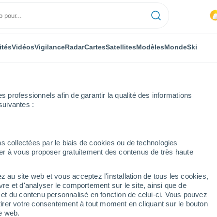
ités
Vidéos
Vigilance
Radar
Cartes
Satellites
Modèles
Monde
Ski
professionnels afin de garantir la qualité des informations
suivantes :
identale
Adinkerke
s collectées par le biais de cookies ou de technologies
nuer à vous proposer gratuitement des contenus de très haute
z au site web et vous acceptez l'installation de tous les cookies,
...
vre et d'analyser le comportement sur le site, ainsi que de
é et du contenu personnalisé en fonction de celui-ci. Vous pouvez
Heure par heure
tirer votre consentement à tout moment en cliquant sur le bouton
Ciel nuageux dans les
te web.
prochaines heures