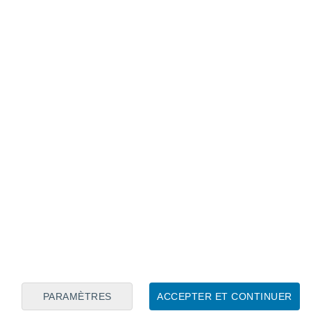
Calendrier lunaire
Lun
Mar
Mer
Jeu
Ven
Sam
Dim
9
10
11
12
13
14
15
16
17
18
19
20
21
22
PARAMÈTRES
ACCEPTER ET CONTINUER