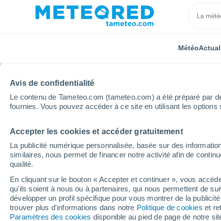
Météo
Actual
Avis de confidentialité
Le contenu de Tameteo.com (tameteo.com) a été préparé par des 
fournies. Vous pouvez accéder à ce site en utilisant les options 
Accepter les cookies et accéder gratuitement
Accueil
Belgique
Région Flamande
Flandre Occ
La publicité numérique personnalisée, basée sur des information
similaires, nous permet de financer notre activité afin de conti
Météo Adinkerke
qualité.
En cliquant sur le bouton « Accepter et continuer », vous accéde
11:19
Dimanche
qu'ils soient à nous ou à partenaires, qui nous permettent de sui
développer un profil spécifique pour vous montrer de la publicit
trouver plus d'informations dans notre
Politique de cookies
et re
Éclaircies
Paramètres des cookies
disponible au pied de page de notre si