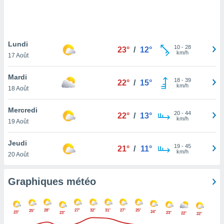
logies
e
s
Lundi
tez pas
10
-
28
23°
/
12°
km/h
ation de
17 Août
, vous
z à
Mardi
18
-
39
22°
/
15°
à notre
km/h
18 Août
.com.
Mercredi
 cas,
20
-
44
22°
/
13°
km/h
us
19 Août
ns que
s
Jeudi
19
-
45
21°
/
11°
km/h
20 Août
ires
urer la
on sur le
Graphiques météo
 seront
, et que
ies ne
28°
27°
32°
31°
27°
25°
25°
24°
23°
23°
23°
22°
22°
as