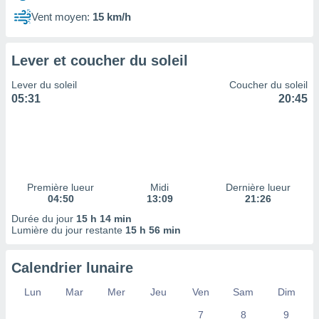
ires
ons le
Vent moyen:
15 km/h
ent des
es
 :
Lever et coucher du soleil
et/ou
Lever du soleil
Coucher du soleil
 à des
05:31
20:45
ions sur
eil,
des
limitées
nner la
, créer
Première lueur
Midi
Dernière lueur
ils pour
04:50
13:09
21:26
ité
Durée du jour
15 h 14 min
lisée,
Lumière du jour restante
15 h 56 min
des
our
nner des
Calendrier lunaire
és
lisées,
Lun
Mar
Mer
Jeu
Ven
Sam
Dim
s profils
7
8
9
enus