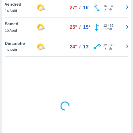
Vendredi
lisé en
16
-
37
27°
/
16°
km/h
 de
14 Août
. Vous
rouver
Samedi
12
-
32
25°
/
15°
km/h
15 Août
ations
re
Dimanche
que de
12
-
38
24°
/
13°
km/h
kies
16 Août
r votre
ement à
ment en
sur le
res des
kies
le au
page de
te web.
MENT,
 les