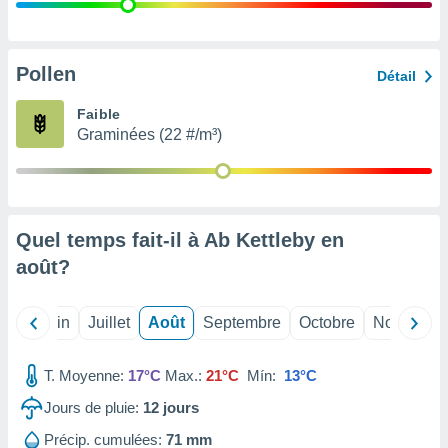
nées
lles sur
d'un
égitime,
Pollen
Détail
vous
vous
Faible
 Pour ce
Graminées (22 #/m³)
ous
etirer
ement
 opposer
Quel temps fait-il à Ab Kettleby en
ement
nées à
août
?
ment en
 sur «
res
» ou
Mai
Juin
Juillet
Août
Septembre
Octobre
Novembre
e
que de
kies
T. Moyenne:
17°C
Max.:
21°C
Mín:
13°C
ite web.
Jours de pluie:
12
jours
t nos
Précip. cumulées:
71 mm