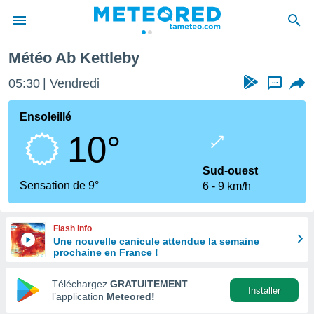
Météo Ab Kettleby
e
ntialité
05:30
Vendredi
...
enu de
o.com
Ensoleillé
o.com) a
10°
aré par
onnels
Sud-ouest
arantir
Sensation de 9°
6
9 km/h
té des
ions
. Vous
Flash info
accéder
Une nouvelle canicule attendue la semaine
e en
prochaine en France !
 les
Téléchargez
GRATUITEMENT
s :
Installer
l’application
Meteored!
r les