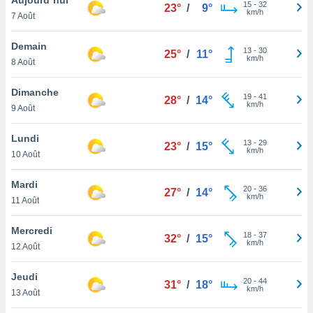
n «
15
-
32
23°
/
9°
km/h
7 Août
 et
r »,
cédez au
Demain
13
-
30
25°
/
11°
 et vous
km/h
8 Août
z
ation de
Dimanche
19
-
41
28°
/
14°
km/h
9 Août
qu'ils
 nous ou
aires,
Lundi
13
-
29
23°
/
15°
km/h
10 Août
nt de
t
Mardi
20
-
36
er le
27°
/
14°
km/h
11 Août
ement
te, ainsi
Mercredi
18
-
37
32°
/
15°
km/h
per un
12 Août
écifique
us
Jeudi
20
-
44
de la
31°
/
18°
km/h
13 Août
 et du