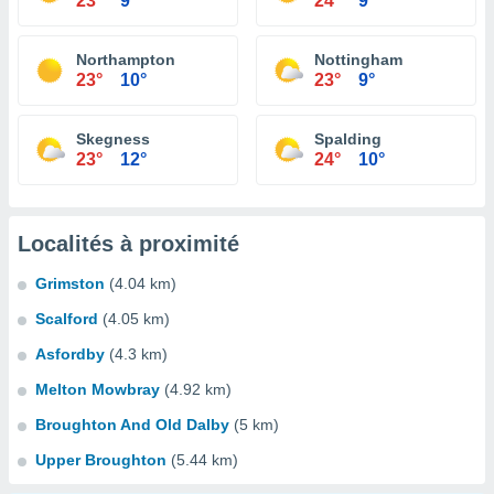
23°
9°
24°
9°
Northampton
Nottingham
23°
10°
23°
9°
Skegness
Spalding
23°
12°
24°
10°
Localités à proximité
Grimston
(4.04 km)
Scalford
(4.05 km)
Asfordby
(4.3 km)
Melton Mowbray
(4.92 km)
Broughton And Old Dalby
(5 km)
Upper Broughton
(5.44 km)