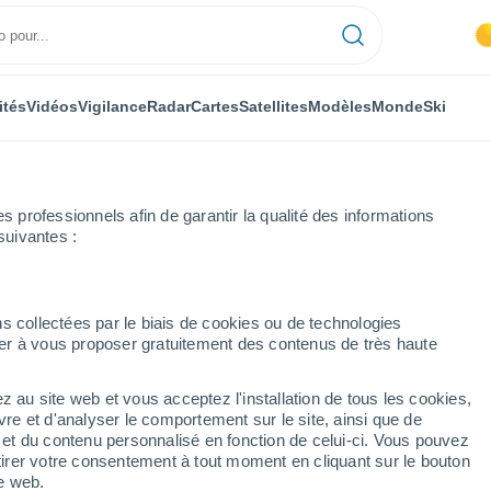
ités
Vidéos
Vigilance
Radar
Cartes
Satellites
Modèles
Monde
Ski
professionnels afin de garantir la qualité des informations
suivantes :
s collectées par le biais de cookies ou de technologies
nuer à vous proposer gratuitement des contenus de très haute
 Belgorod
z au site web et vous acceptez l'installation de tous les cookies,
vre et d'analyser le comportement sur le site, ainsi que de
mbole
é et du contenu personnalisé en fonction de celui-ci. Vous pouvez
tirer votre consentement à tout moment en cliquant sur le bouton
te web.