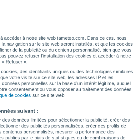
34°
20°
Stary Oskol
ez à accéder à notre site web tameteo.com. Dans ce cas, nous
 navigation sur le site web seront installés, et que les cookies
ficher de la publicité ou du contenu personnalisé, bien que vous
34°
20°
34°
ous pouvez refuser l'installation des cookies et accéder à notre
20°
Korocha
n « Refuser ».
Novy Oskol
34°
19°
 cookies, des identifiants uniques ou des technologies similaires
Alekseevka
que votre visite sur ce site web, les adresses IP et les
s données personnelles sur la base d'un intérêt légitime, auquel
 votre consentement ou vous opposer au traitement des données
tique de cookies
sur ce site web.
35°
34°
20°
20°
Valuyki
onnées suivant :
Veydelevka
r des données limitées pour sélectionner la publicité, créer des
34°
19°
sélectionner des publicités personnalisées, créer des profils de
Rovenki
 des contenus personnalisés, mesurer la performance des
s publics par le biais de statistiques ou de combinaisons de