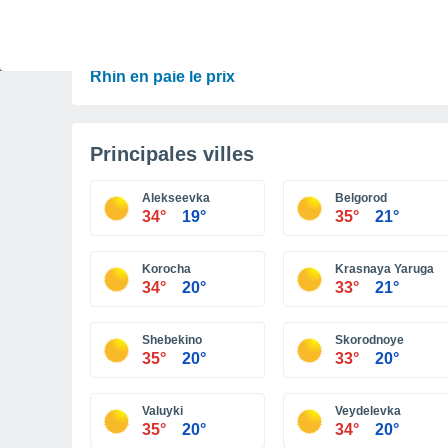
PRÉVISIONS
30 °C en octobre, 35 °C en septembre ? « L’été
n’a aucune intention de s’arrêter » – mais le
Rhin en paie le prix
Principales villes
Alekseevka
Belgorod
34°
19°
35°
21°
Korocha
Krasnaya Yaruga
34°
20°
33°
21°
Shebekino
Skorodnoye
35°
20°
33°
20°
Valuyki
Veydelevka
35°
20°
34°
20°