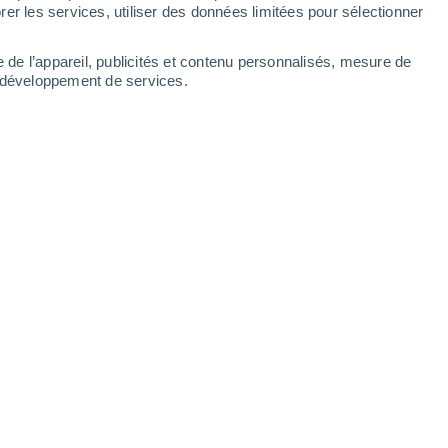
er les services, utiliser des données limitées pour sélectionner
e de l’appareil, publicités et contenu personnalisés, mesure de
t développement de services.
Leaflet
|
©
OpenStreetMap
|
ECMWF
by © Meteored