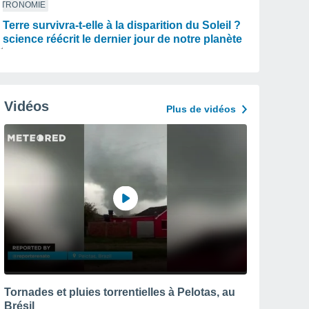
STRONOMIE
 Terre survivra-t-elle à la disparition du Soleil ?
 science réécrit le dernier jour de notre planète
Vidéos
Plus de vidéos
Tornades et pluies torrentielles à Pelotas, au
Brésil