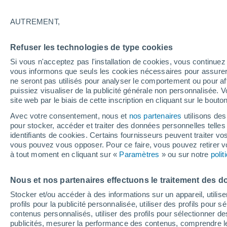
AUTREMENT,
Refuser les technologies de type cookies
Si vous n'acceptez pas l'installation de cookies, vous continu
vous informons que seuls les cookies nécessaires pour assurer la
ne seront pas utilisés pour analyser le comportement ou pour af
33°
puissiez visualiser de la publicité générale non personnalisée. V
21°
site web par le biais de cette inscription en cliquant sur le bouto
Krasnaya
Yaruga
34°
35°
Avec votre consentement, nous et
nos partenaires
utilisons des
21°
21°
pour stocker, accéder et traiter des données personnelles telles 
Borisovka
Belgorod
identifiants de cookies. Certains fournisseurs peuvent traiter vo
vous pouvez vous opposer. Pour ce faire, vous pouvez retirer
à tout moment en cliquant sur «
Paramètres
» ou sur notre
poli
Nous et nos partenaires effectuons le traitement des d
Stocker et/ou accéder à des informations sur un appareil, utilise
profils pour la publicité personnalisée, utiliser des profils pour 
contenus personnalisés, utiliser des profils pour sélectionner
publicités, mesurer la performance des contenus, comprendre le