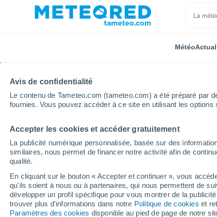
Météo
Actual
Avis de confidentialité
Le contenu de Tameteo.com (tameteo.com) a été préparé par des 
fournies. Vous pouvez accéder à ce site en utilisant les options 
Accepter les cookies et accéder gratuitement
Accueil
Russie
Oblast de Belgorod
La publicité numérique personnalisée, basée sur des information
similaires, nous permet de financer notre activité afin de conti
Météo pour l'oblast de
qualité.
En cliquant sur le bouton « Accepter et continuer », vous accéde
qu'ils soient à nous ou à partenaires, qui nous permettent de sui
Aujourd´hui, 7 août
Toute la journée
Sy
développer un profil spécifique pour vous montrer de la publicit
trouver plus d'informations dans notre
Politique de cookies
et re
Paramètres des cookies
disponible au pied de page de notre si