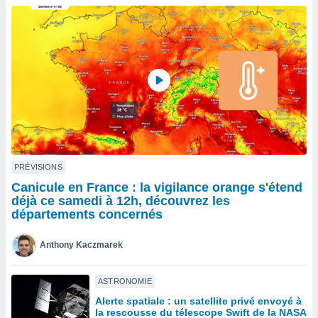
n «
 et
r »,
cédez au
 et vous
z
ation de
qu'ils
 nous ou
aires,
nt de
PRÉVISIONS
t
Canicule en France : la vigilance orange s'étend
er le
déjà ce samedi à 12h, découvrez les
ement
départements concernés
te, ainsi
Anthony Kaczmarek
per un
écifique
us
ASTRONOMIE
de la
Alerte spatiale : un satellite privé envoyé à
 et du
la rescousse du télescope Swift de la NASA