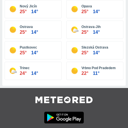
tre
Nový Jicín
Opava
25°
14°
25°
14°
ement,
enaires
Ostrava
Ostrava-Jih
s des
25°
14°
25°
14°
 des
nts
 ou des
Pustkovec
Slezská Ostrava
gies
25°
14°
25°
14°
es pour
 accéder
r des
Trinec
Vrbno Pod Pradedem
24°
14°
22°
11°
lles
ue votre
r ce site
 IP et
ifiants
es.
eurs
traiter