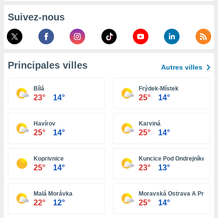
pour
 le
Suivez-nous
ement
afficher
licité ou
enu
lisé,
Principales villes
e vous
Autres villes
r de la
Bílá
Frýdek-Místek
23°
14°
25°
14°
 non
lisée.
uvez
Havírov
Karviná
25°
14°
25°
14°
ation des
et
à notre
Koprivnice
Kuncice Pod Ondrejníkem
25°
14°
23°
13°
 par le
 cette
ion en
Malá Morávka
Moravská Ostrava A Prívoz
sur le
22°
12°
25°
14°
«
».