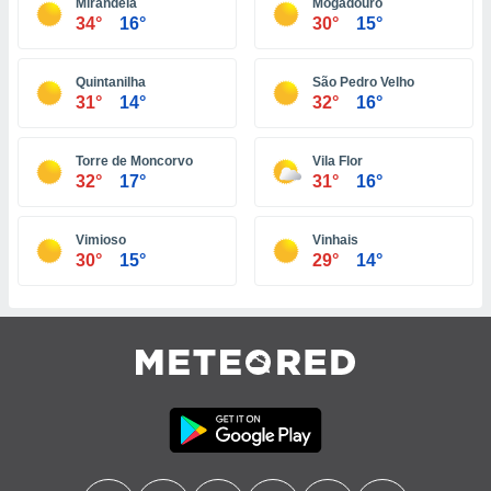
Mirandela
Mogadouro
34°
16°
30°
15°
tre
ement,
Quintanilha
São Pedro Velho
enaires
31°
14°
32°
16°
s des
 des
nts
Torre de Moncorvo
Vila Flor
 ou des
32°
17°
31°
16°
gies
es pour
 accéder
Vimioso
Vinhais
r des
30°
15°
29°
14°
lles
ue votre
r ce site
 IP et
ifiants
es.
eurs
traiter