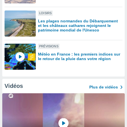
lisé en
 de
LOISIRS
. Vous
rouver
Les plages normandes du Débarquement
et les châteaux cathares rejoignent le
patrimoine mondial de l'Unesco
ations
re
que de
PRÉVISIONS
kies
r votre
Météo en France : les premiers indices sur
ement à
le retour de la pluie dans votre région
ment en
sur le
res des
kies
Vidéos
Plus de vidéos
le au
page de
te web.
MENT,
 les