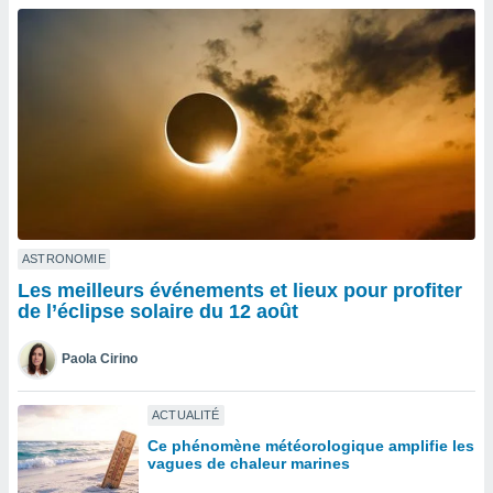
n «
 et
r »,
cédez au
 et vous
z
ation de
qu'ils
 nous ou
aires,
nt de
ASTRONOMIE
t
Les meilleurs événements et lieux pour profiter
er le
de l’éclipse solaire du 12 août
ement
te, ainsi
Paola Cirino
per un
écifique
ACTUALITÉ
us
Ce phénomène météorologique amplifie les
de la
vagues de chaleur marines
 et du