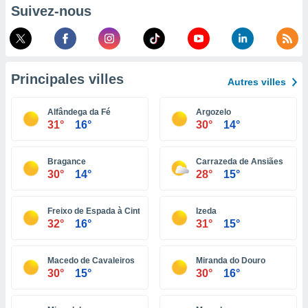
pour
Suivez-nous
 le
ement
afficher
licité ou
enu
Principales villes
lisé,
Autres villes
e vous
Alfândega da Fé
Argozelo
r de la
31°
16°
30°
14°
 non
lisée.
Bragance
Carrazeda de Ansiães
uvez
30°
14°
28°
15°
ation des
et
Freixo de Espada à Cinta
Izeda
32°
16°
31°
15°
à notre
 par le
 cette
Macedo de Cavaleiros
Miranda do Douro
ion en
30°
15°
30°
16°
sur le
«
».