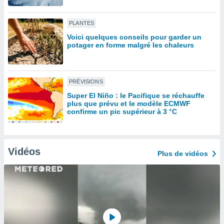
lisé en
 de
PLANTES
. Vous
rouver
Voici quelques conseils pour garder un
potager en forme malgré les chaleurs
ations
re
que de
PRÉVISIONS
kies
r votre
Super El Niño : le Pacifique se réchauffe
ement à
plus que prévu et le modèle ECMWF
confirme un pic supérieur à 3 °C
ment en
sur le
res des
kies
Vidéos
Plus de vidéos
le au
page de
te web.
MENT,
 les