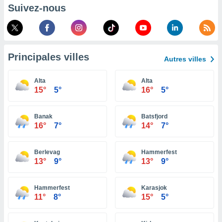
pour
Suivez-nous
 le
ement
afficher
licité ou
enu
Principales villes
lisé,
Autres villes
e vous
Alta
Alta
r de la
15°
5°
16°
5°
 non
lisée.
Banak
Batsfjord
uvez
16°
7°
14°
7°
ation des
et
Berlevag
Hammerfest
13°
9°
13°
9°
à notre
 par le
 cette
Hammerfest
Karasjok
ion en
11°
8°
15°
5°
sur le
«
».