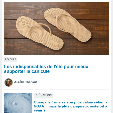
n «
 et
r »,
cédez au
 et vous
z
ation de
qu'ils
 nous ou
aires,
nt de
LOISIRS
t
Les indispensables de l'été pour mieux
er le
supporter la canicule
ement
te, ainsi
Aurélie Thépaut
per un
écifique
PRÉVISIONS
us
Ouragans : une saison plus calme selon la
de la
NOAA… mais le plus dangereux reste-t-il à
 et du
venir ?