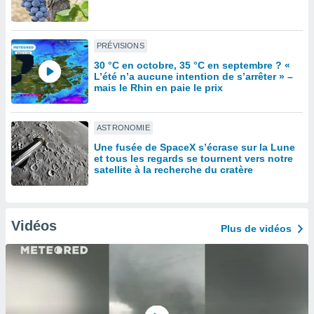
lisé en
 de
. Vous
PRÉVISIONS
rouver
30 °C en octobre, 35 °C en septembre ? «
L’été n’a aucune intention de s’arrêter » –
ations
mais le Rhin en paie le prix
re
que de
kies
ASTRONOMIE
r votre
ement à
Une fusée de SpaceX s’écrase sur la Lune
ment en
et tous les regards se tournent vers notre
satellite à la recherche du cratère
sur le
res des
kies
le au
Vidéos
Plus de vidéos
page de
te web.
MENT,
 les