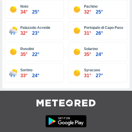
tre
Noto
Pachino
34°
25°
32°
25°
ement,
enaires
Palazzolo Acreide
Portopalo di Capo Passero
s des
32°
23°
31°
26°
 des
nts
 ou des
Rosolini
Solarino
gies
35°
22°
35°
24°
es pour
 accéder
r des
Sortino
Syracuse
33°
24°
31°
27°
lles
ue votre
r ce site
 IP et
ifiants
es.
eurs
traiter