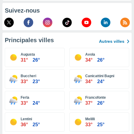
pour
 le
Suivez-nous
ement
afficher
licité ou
enu
lisé,
Principales villes
e vous
Autres villes
r de la
Augusta
Avola
31°
26°
34°
26°
 non
lisée.
uvez
Buccheri
Canicattini Bagni
33°
23°
34°
24°
ation des
et
à notre
Ferla
Francofonte
33°
24°
37°
26°
 par le
 cette
ion en
Lentini
Melilli
sur le
36°
25°
33°
25°
«
».