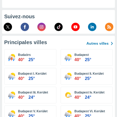
pour
 le
ement
afficher
Suivez-nous
licité ou
enu
lisé,
e vous
Principales villes
Autres villes
r de la
Budaörs
Budapest
 non
40°
25°
40°
25°
lisée.
uvez
Budapest I. Kerület
Budapest Ii. Kerület
ation des
40°
25°
40°
25°
et
à notre
 par le
Budapest Iii. Kerület
Budapest Iv. Kerület
 cette
40°
24°
40°
24°
ion en
sur le
«
Budapest V. Kerület
Budapest Vi. Kerület
».
40°
25°
40°
25°