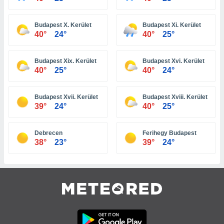
tre
ement,
Budapest X. Kerület
Budapest Xi. Kerület
40°
24°
40°
25°
enaires
s des
 des
Budapest Xix. Kerület
Budapest Xvi. Kerület
nts
40°
25°
40°
24°
 ou des
gies
es pour
Budapest Xvii. Kerület
Budapest Xviii. Kerület
39°
24°
40°
25°
 accéder
r des
Debrecen
Ferihegy Budapest
lles
38°
23°
39°
24°
ue votre
r ce site
 IP et
ifiants
es.
eurs
traiter