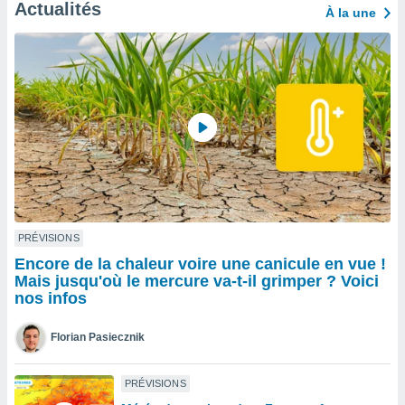
n «
Actualités
À la une
 et
r »,
cédez au
 et vous
z
ation de
qu'ils
 nous ou
aires,
nt de
t
PRÉVISIONS
er le
Encore de la chaleur voire une canicule en vue !
ement
Mais jusqu'où le mercure va-t-il grimper ? Voici
te, ainsi
nos infos
per un
écifique
Florian Pasiecznik
us
de la
 et du
PRÉVISIONS