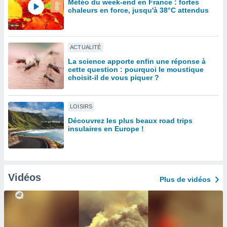
Météo du week-end en France : fortes
lisé en
chaleurs en force, jusqu'à 38°C attendus
 de
. Vous
rouver
ACTUALITÉ
ations
La science apporte enfin une réponse à
re
cette question : pourquoi le moustique
que de
choisit-il de vous piquer ?
kies
r votre
ement à
LOISIRS
ment en
Découvrez les plus beaux road trips
sur le
insulaires en Europe !
res des
kies
le au
page de
Vidéos
Plus de vidéos
te web.
MENT,
 les