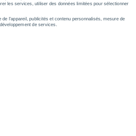
er les services, utiliser des données limitées pour sélectionner
e de l’appareil, publicités et contenu personnalisés, mesure de
t développement de services.
Leaflet
|
©
OpenStreetMap
|
ECMWF
by © Meteored
33°
20°
Meghri