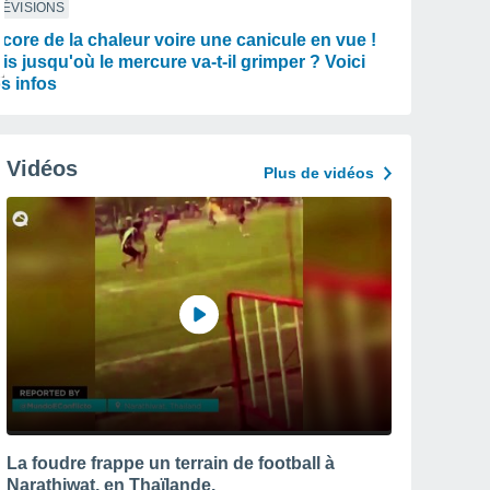
ÉVISIONS
core de la chaleur voire une canicule en vue !
is jusqu'où le mercure va-t-il grimper ? Voici
s infos
Vidéos
Plus de vidéos
La foudre frappe un terrain de football à
Narathiwat, en Thaïlande.