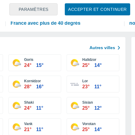
PRÉVISIONS
PR
PARAMÈTRES
ACCEPTER ET CONTINUER
Canicule : des prévisions météorologiques
En
inquiétantes pour la semaine prochaine en
Ma
France avec plus de 40 degrés
no
Autres villes
Goris
Halidzor
24°
15°
25°
14°
Kornidzor
Lor
28°
16°
23°
11°
Shaki
Sisian
24°
11°
25°
12°
Vank
Vorotan
21°
11°
25°
14°