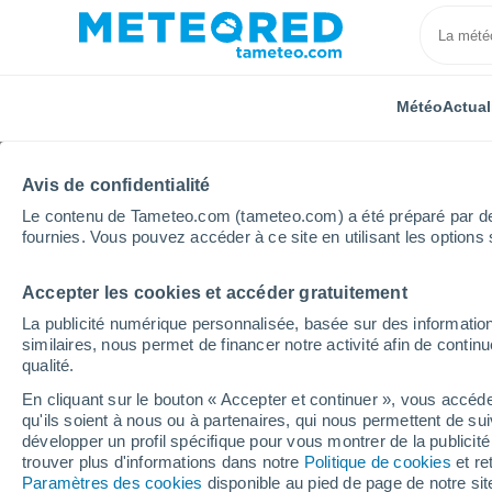
Météo
Actual
Avis de confidentialité
Le contenu de Tameteo.com (tameteo.com) a été préparé par des 
fournies. Vous pouvez accéder à ce site en utilisant les options 
Accepter les cookies et accéder gratuitement
Accueil
Arménie
Région de Syunik
La publicité numérique personnalisée, basée sur des information
similaires, nous permet de financer notre activité afin de conti
Météo pour la région d
qualité.
20°
9°
En cliquant sur le bouton « Accepter et continuer », vous accéde
Gorayk
qu'ils soient à nous ou à partenaires, qui nous permettent de sui
Aujourd´hui, 7 août
Toute la journée
Sy
développer un profil spécifique pour vous montrer de la publicit
trouver plus d'informations dans notre
Politique de cookies
et re
Paramètres des cookies
disponible au pied de page de notre si