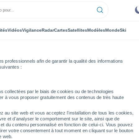
ités
Vidéos
Vigilance
Radar
Cartes
Satellites
Modèles
Monde
Ski
professionnels afin de garantir la qualité des informations
suivantes :
s collectées par le biais de cookies ou de technologies
nuer à vous proposer gratuitement des contenus de très haute
e Syunik
z au site web et vous acceptez l'installation de tous les cookies,
vre et d'analyser le comportement sur le site, ainsi que de
mbole
é et du contenu personnalisé en fonction de celui-ci. Vous pouvez
tirer votre consentement à tout moment en cliquant sur le bouton
te web.