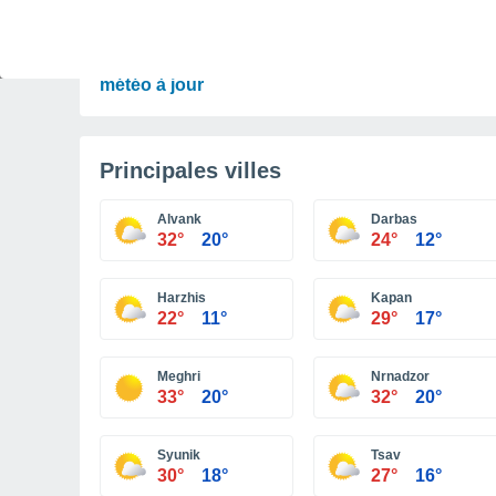
PRÉVISIONS
Orages à surveiller ce week-end et début de
semaine en France. Découvrez les prévisions
météo à jour
Principales villes
Alvank
Darbas
32°
20°
24°
12°
Harzhis
Kapan
22°
11°
29°
17°
Meghri
Nrnadzor
33°
20°
32°
20°
Syunik
Tsav
30°
18°
27°
16°