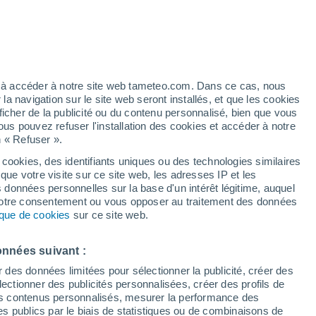
28°
16°
Kornidzor
24°
15°
Goris
ez à accéder à notre site web tameteo.com. Dans ce cas, nous
 navigation sur le site web seront installés, et que les cookies
ficher de la publicité ou du contenu personnalisé, bien que vous
ous pouvez refuser l'installation des cookies et accéder à notre
n « Refuser ».
 cookies, des identifiants uniques ou des technologies similaires
que votre visite sur ce site web, les adresses IP et les
s données personnelles sur la base d'un intérêt légitime, auquel
 votre consentement ou vous opposer au traitement des données
29°
17°
tique de cookies
sur ce site web.
Kapan
onnées suivant :
r des données limitées pour sélectionner la publicité, créer des
sélectionner des publicités personnalisées, créer des profils de
27°
21°
 des contenus personnalisés, mesurer la performance des
16°
11°
s publics par le biais de statistiques ou de combinaisons de
Tsav
Vank