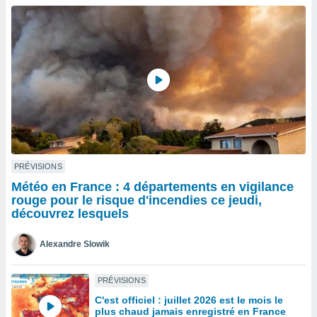
n «
 et
r »,
cédez au
 et vous
z
ation de
qu'ils
 nous ou
aires,
nt de
PRÉVISIONS
t
Météo en France : 4 départements en vigilance
er le
rouge pour le risque d'incendies ce jeudi,
ement
découvrez lesquels
te, ainsi
Alexandre Slowik
per un
écifique
us
PRÉVISIONS
de la
C'est officiel : juillet 2026 est le mois le
 et du
plus chaud jamais enregistré en France