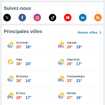
pour
 le
Suivez-nous
ement
afficher
licité ou
enu
lisé,
Principales villes
e vous
Autres villes
r de la
Acevedo
Agrado
25°
16°
29°
19°
 non
lisée.
uvez
Aipe
Algeciras
36°
24°
26°
17°
ation des
et
à notre
Bruselas
Campoalegre
26°
14°
33°
23°
 par le
 cette
ion en
El Viso
Florida
sur le
28°
17°
27°
16°
«
».