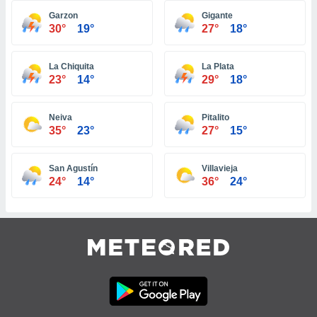
tre
Garzon
Gigante
30°
19°
27°
18°
ement,
enaires
La Chiquita
La Plata
s des
23°
14°
29°
18°
 des
nts
 ou des
Neiva
Pitalito
gies
35°
23°
27°
15°
es pour
 accéder
r des
San Agustín
Villavieja
24°
14°
36°
24°
lles
ue votre
r ce site
 IP et
ifiants
es.
eurs
traiter