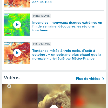
depuis 1900
lisé en
 de
. Vous
PRÉVISIONS
rouver
Incendies : nouveaux risques extrêmes en
fin de semaine, découvrez les régions
ations
touchées
re
que de
kies
PRÉVISIONS
r votre
ement à
Tendance météo à trois mois, d’août à
ment en
octobre : « un scénario plus chaud que la
normale » privilégié par Météo-France
sur le
res des
kies
le au
Vidéos
Plus de vidéos
page de
te web.
MENT,
 les