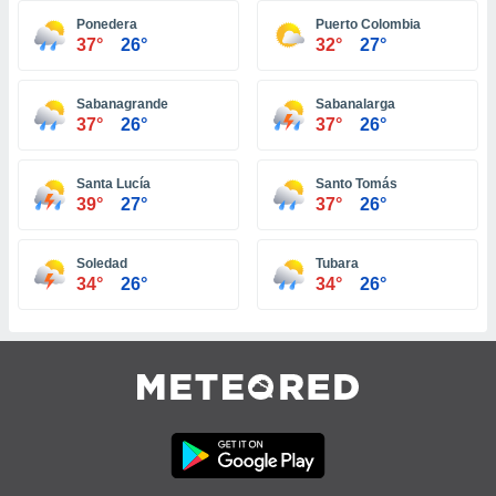
tre
Ponedera
Puerto Colombia
37°
26°
32°
27°
ement,
enaires
Sabanagrande
Sabanalarga
s des
37°
26°
37°
26°
 des
nts
 ou des
Santa Lucía
Santo Tomás
gies
39°
27°
37°
26°
es pour
 accéder
r des
Soledad
Tubara
34°
26°
34°
26°
lles
ue votre
r ce site
 IP et
ifiants
es.
eurs
traiter