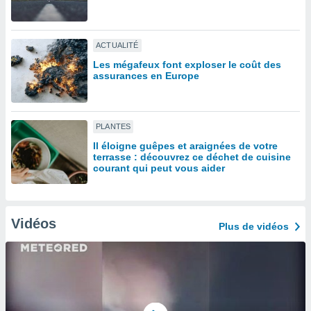
lisé en
 de
. Vous
ACTUALITÉ
rouver
Les mégafeux font exploser le coût des
assurances en Europe
ations
re
que de
kies
PLANTES
r votre
ement à
Il éloigne guêpes et araignées de votre
ment en
terrasse : découvrez ce déchet de cuisine
courant qui peut vous aider
sur le
res des
kies
le au
Vidéos
Plus de vidéos
page de
te web.
MENT,
 les