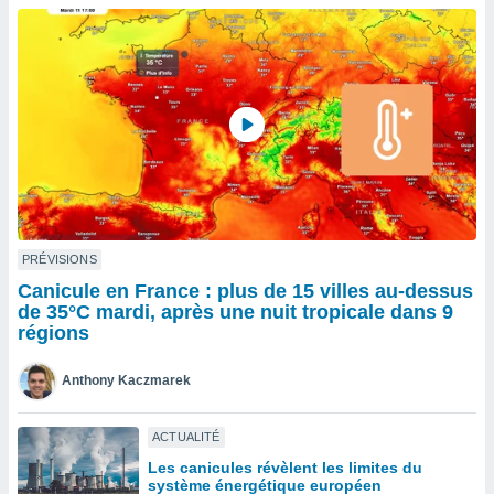
n «
 et
r »,
cédez au
 et vous
z
ation de
qu'ils
 nous ou
aires,
nt de
PRÉVISIONS
t
Canicule en France : plus de 15 villes au-dessus
er le
de 35°C mardi, après une nuit tropicale dans 9
ement
régions
te, ainsi
Anthony Kaczmarek
per un
écifique
us
ACTUALITÉ
de la
Les canicules révèlent les limites du
 et du
système énergétique européen