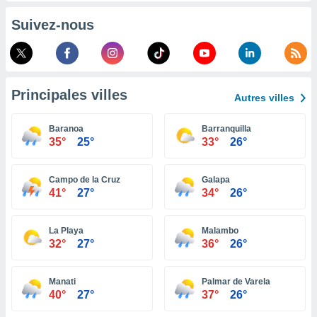
pour
 le
Suivez-nous
ement
afficher
licité ou
enu
lisé,
Principales villes
e vous
Autres villes
r de la
Baranoa
Barranquilla
35°
25°
33°
26°
 non
lisée.
uvez
Campo de la Cruz
Galapa
41°
27°
34°
26°
ation des
et
à notre
La Playa
Malambo
32°
27°
36°
26°
 par le
 cette
ion en
Manati
Palmar de Varela
sur le
40°
27°
37°
26°
«
».