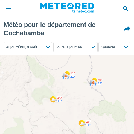
Météo pour le département de
e
Cochabamba
ntialité
enu de
Aujourd´hui, 9 août
Toute la journée
Symbole
o.com
o.com) a
aré par
onnels
31°
arantir
21°
29°
té des
23°
ions
. Vous
26°
accéder
11°
e en
 les
s :
25°
11°
r les