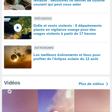
terrasse : découvrez ce déchet de cuisine
lisé en
courant qui peut vous aider
 de
. Vous
rouver
PRÉVISIONS
Grêle et vents violents : 8 départements
ations
placés en vigilance orange pour des
re
orages violents à partir de 17 heures
que de
kies
r votre
ASTRONOMIE
ement à
Les meilleurs événements et lieux pour
ment en
profiter de l’éclipse solaire du 12 août
sur le
res des
kies
le au
Vidéos
Plus de vidéos
page de
te web.
MENT,
 les