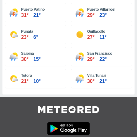
tre
Puerto Patino
Puerto Villarroel
ement,
31°
21°
29°
23°
enaires
s des
Punata
Quillacollo
 des
23°
6°
27°
11°
nts
 ou des
gies
Saipina
San Francisco
30°
15°
29°
22°
es pour
 accéder
r des
Totora
Villa Tunari
21°
10°
30°
21°
lles
ue votre
r ce site
 IP et
ifiants
es.
eurs
traiter