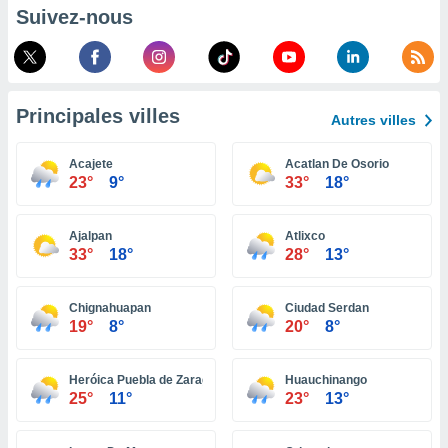
pour
Suivez-nous
 le
ement
afficher
licité ou
enu
Principales villes
lisé,
Autres villes
e vous
Acajete
Acatlan De Osorio
r de la
23°
9°
33°
18°
 non
lisée.
Ajalpan
Atlixco
uvez
33°
18°
28°
13°
ation des
et
Chignahuapan
Ciudad Serdan
à notre
19°
8°
20°
8°
 par le
 cette
Heróica Puebla de Zaragoza
Huauchinango
ion en
25°
11°
23°
13°
sur le
«
».