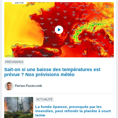
n «
 et
r »,
cédez au
 et vous
z
ation de
qu'ils
 nous ou
aires,
nt de
PRÉVISIONS
t
Sait-on si une baisse des températures est
er le
prévue ? Nos prévisions météo
ement
te, ainsi
Florian Pasiecznik
per un
écifique
ACTUALITÉ
us
La fumée épaisse, provoquée par les
de la
incendies, peut refroidir la planète à court
 et du
terme