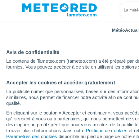
Météo
Actual
Avis de confidentialité
Le contenu de Tameteo.com (tameteo.com) a été préparé par des 
fournies. Vous pouvez accéder à ce site en utilisant les options 
Accepter les cookies et accéder gratuitement
Accueil
Mexique
État d'Aguascalientes
La publicité numérique personnalisée, basée sur des information
similaires, nous permet de financer notre activité afin de conti
Météo pour l'état d'Ag
qualité.
En cliquant sur le bouton « Accepter et continuer », vous accéde
qu'ils soient à nous ou à partenaires, qui nous permettent de sui
Aujourd´hui, 7 août
Toute la journée
Sy
développer un profil spécifique pour vous montrer de la publicit
trouver plus d'informations dans notre
Politique de cookies
et re
Paramètres des cookies
disponible au pied de page de notre si