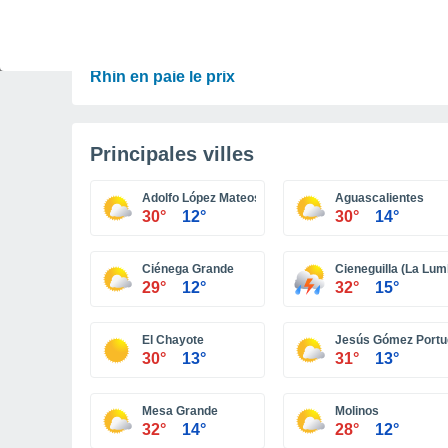
PRÉVISIONS
30 °C en octobre, 35 °C en septembre ? « L’été
n’a aucune intention de s’arrêter » – mais le
Rhin en paie le prix
Principales villes
Adolfo López Mateos
Aguascalientes
30°
12°
30°
14°
Ciénega Grande
Cieneguilla (La Lum
29°
12°
32°
15°
El Chayote
Jesús Gómez Portug
30°
13°
31°
13°
Mesa Grande
Molinos
32°
14°
28°
12°