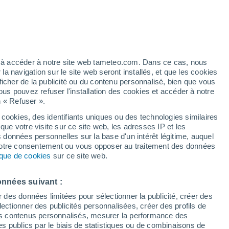
28°
30°
12°
13°
Asientos
Rincón de
ez à accéder à notre site web tameteo.com. Dans ce cas, nous
Romos
 navigation sur le site web seront installés, et que les cookies
ficher de la publicité ou du contenu personnalisé, bien que vous
ous pouvez refuser l'installation des cookies et accéder à notre
n « Refuser ».
 cookies, des identifiants uniques ou des technologies similaires
que votre visite sur ce site web, les adresses IP et les
s données personnelles sur la base d'un intérêt légitime, auquel
 votre consentement ou vous opposer au traitement des données
28°
tique de cookies
sur ce site web.
13°
30°
Palo Alto
14°
Aguascalientes
onnées suivant :
r des données limitées pour sélectionner la publicité, créer des
sélectionner des publicités personnalisées, créer des profils de
 des contenus personnalisés, mesurer la performance des
s publics par le biais de statistiques ou de combinaisons de