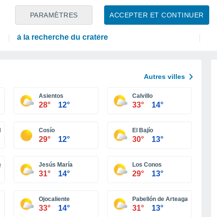
ASTRONOMIE
A
PARAMÈTRES
ACCEPTER ET CONTINUER
Une fusée de SpaceX s’écrase sur la Lune et
La
tous les regards se tournent vers notre satellite
La
à la recherche du cratère
Autres villes
Asientos
Calvillo
28°
12°
33°
14°
brera)
Cosío
El Bajío
29°
12°
30°
13°
al (Margaritas)
Jesús María
Los Conos
31°
14°
29°
13°
Ojocaliente
Pabellón de Arteaga
33°
14°
31°
13°